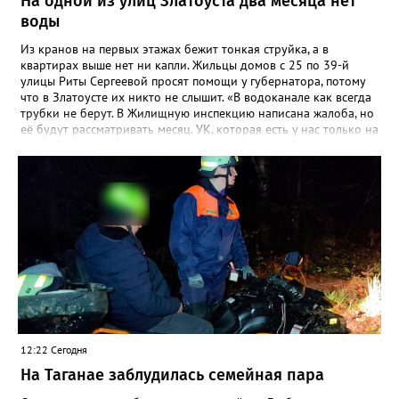
На одной из улиц Златоуста два месяца нет
воды
Из кранов на первых этажах бежит тонкая струйка, а в
квартирах выше нет ни капли. Жильцы домов с 25 по 39-й
улицы Риты Сергеевой просят помощи у губернатора, потому
что в Златоусте их никто не слышит. «В водоканале как всегда
трубки не берут. В Жилищную инспекцию написана жалоба, но
её будут рассматривать месяц. УК, которая есть у нас только на
бумаге, находится в Екатеринбурге. Никому до нас нет дела,
как живут люди без воды. На Кирова, возле бомбоубежища из-
под асфальта хлещет вода, но Водоканал не мог найти утечку,
это нам было сказано ранее», - говорится в обращении,
которое горожане оставили в сообществе «Текслер, помоги!»
во ВКонтакте (стиль, орфография и пунктуация авторские). Под
обращением есть видео – его автор под ником Елена
Александровна, прогулявшись по улице Кирова, приходит к
«источнику», откуда начинается поток. Официальных
комментариев под обращением пока нет.
12:22 Сегодня
На Таганае заблудилась семейная пара