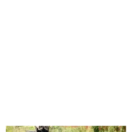
Челябинском УФАС. Антимонопольная служба приняла
решение включить ООО «ПИАЛ» в реестр недобросовестных
поставщиков. В чёрном списке уфимский подрядчик будет два
года.