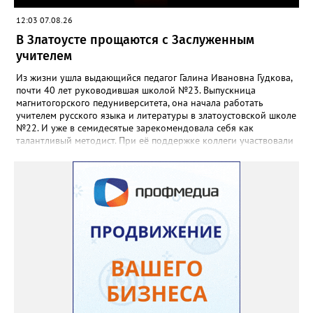
12:03 07.08.26
В Златоусте прощаются с Заслуженным
учителем
Из жизни ушла выдающийся педагог Галина Ивановна Гудкова,
почти 40 лет руководившая школой №23. Выпускница
магнитогорского педуниверситета, она начала работать
учителем русского языка и литературы в златоустовской школе
№22. И уже в семидесятые зарекомендовала себя как
талантливый методист. При её поддержке коллеги участвовали
в профессиональных конкурсах и добивались успехов.
«Благодаря её мудрому руководству в школе сформировался
сильный педагогический коллектив, объединённый общими
ценностями и любовью к своему делу. Для многих Галина
Ивановна навсегда останется не только талантливым
руководителем, но и настоящим Учителем с большой буквы», -
говорится в сообществе школы №23 во ВКонтакте. Свои
соболезнования семье Галины Ивановны выразил глава
Златоуста Олег Решетников. «Её вклад зафиксирован в
важнейших документах школы, но главное - он остался в
людях: в тех учителях, которых она поддержала, в тех
учениках, которых она вдохновила. Заслуженный учитель РФ,
«Отличник народного просвещения», обладатель медали «За