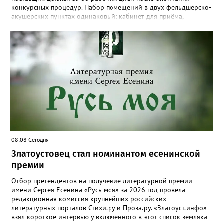
конкурсных процедур. Набор помещений в двух фельдшерско-
акушерских пунктах одинаковый: кабинет для приёма,
процедурная, комната ожидания для посетителей, санузел, а
также комната для хранения лекарственных препаратов и
другие вспомогательные. В Веселовке новый ФАП
расположится на участке №58 по улице Ленина, в Кувашах –
на Советской, 79.
08:08 Сегодня
Златоустовец стал номинантом есенинской
премии
Отбор претендентов на получение литературной премии
имени Сергея Есенина «Русь моя» за 2026 год провела
редакционная комиссия крупнейших российских
литературных порталов Стихи.ру и Проза.ру. «Златоуст.инфо»
взял короткое интервью у включённого в этот список земляка