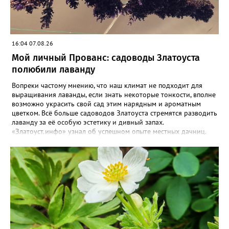
16:04 07.08.26
Мой личный Прованс: садоводы Златоуста
полюбили лаванду
Вопреки частому мнению, что наш климат не подходит для
выращивания лаванды, если знать некоторые тонкости, вполне
возможно украсить свой сад этим нарядным и ароматным
цветком. Всё больше садоводов Златоуста стремятся разводить
лаванду за её особую эстетику и дивный запах.
«Златоуст.инфо» узнал об успешном опыте местных дачниц.
«Я вырастила лаванду нежно-сиреневого красивого цвета из
семян (на фото), - отметила «Златоуст.инфо» хозяйка частного
дома Екатерина Бойко. – Посадила вдоль забора, потому что
низины этот цветок не любит. Вот уже второй год растет и
радует меня. Соседи просят саженцы: аромат и до них
доносится. В конце лета собираю лаванду в пучки, сушу –
получаются букеты и саше одновременно. Лаванда широко
используется и в кулинарии». Семена, отметила собеседница
нашего портала, у неё были сорта «Вознесенская узколистная».
Только она хорошо зимует без укрытия. Всхожесть оказалась