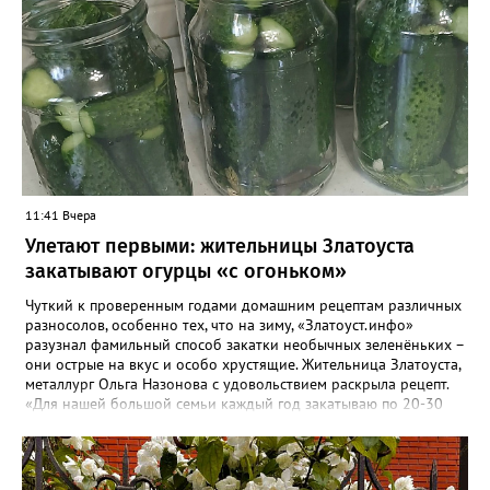
Удобен и не опасен. И слушаешь «мудрых» совет. И тянет
смотреть и слушать Пустых «сенсаций» поток. Они разъедают
душу, Но ты жить без них не смог. И злоба, не как решение
Что-то менять в судьбе, А способ излить раздражение На то,
что подсунут тебе. Тебе объяснят, что дорого Стоит место у
них в раю. А рядом с тобой в ритме морока Баюкает Кот Баюн.
11:41 Вчера
Улетают первыми: жительницы Златоуста
закатывают огурцы «с огоньком»
Чуткий к проверенным годами домашним рецептам различных
разносолов, особенно тех, что на зиму, «Златоуст.инфо»
разузнал фамильный способ закатки необычных зеленёньких –
они острые на вкус и особо хрустящие. Жительница Златоуста,
металлург Ольга Назонова с удовольствием раскрыла рецепт.
«Для нашей большой семьи каждый год закатываю по 20-30
банок таких огурчиков «с огоньком», но они всё равно
улетают со стола первыми, а гости неизменно просят рецепт, -
отметила Ольга. – Несмотря на это неласковое лето, парники
уже полны огурцов. Запаситесь любым недорогим острым