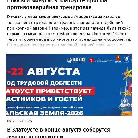
Плюсы и минусы: в Златоусте прошла
противоаварийная тренировка
Готовясь к зиме, муниципальные «Коммунальные сети» не
только чинят трубы, но и отрабатывают алгоритм действий
при крупной аварии. Например, в этот раз легенда была такой:
порыв на магистральном трубопроводе, за «бортом» -10, без
тепла и горячей воды 63 многоквартирных дома и соцобъекты.
Сотрудники предприятия с учебной аварией справились. Но
участвовавшие в тренировке представители Госжилинспекции
отметили и недочёты. «Например, управляющие компании
несвоевременно приняли меры для предотвращения
“перемерзания” общей домовой тепловой сети
многоквартирного дома, отсутствовало взаимодействие с
ресурсоснабжающей организацией, ЕДДС и иными службами»,
— сообщила начальник Главного управления ГЖИ Ирина
Настенко. В следующий раз, рекомендовали в
Госжилинспекции, службы должны действовать слаженно. И
оперативно делиться информацией со всеми
заинтересованными – от поставщика тепла до конечных
потребителей.
09:28 07.08.26
В Златоусте в конце августа соберутся
лучшие исполнители