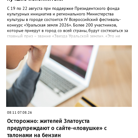
С 19 по 22 августа при поддержке Президентского фонда
культурных инициатив и регионального Министерства
культуры в городе состоится IV Всероссийский фестиваль-
конкурс «Уральская земля 2026». Более 200 участников,
которые приедут в город со всей страны, будут состязаться за
главный приз – звание «Звезда Уральской земли». «Это не
просто конкурс, а четыре дня живого творчества:
прослушивания участников, мастер-классы от ведущих
наставников, выступления победителей прошлых лет и
приглашённых артистов», - сообщает оргкомитет. Вход на все
фестивальные мероприятия будет свободным. В 2025 году в
фестивале участвовали 26 финалистов из городов
Челябинской, Свердловской, Курганской, Оренбургской
областей, Ханты-Мансийского автономного округа и
Республики Башкортостан. Приглашённой звездой стал
идейный вдохновитель, организатор фестиваля, эстрадный
певец, победитель главного патриотического конкурса страны
«Солдатский конверт», лауреат премии в области культуры и
искусства «Золотая лира», участник телевизионных проектов
08:11 07.08.26
на Первом канале, обладатель звания «Голос страны» Алексей
Ковин.
Осторожно: жителей Златоуста
предупреждают о сайте-«ловушке» с
талонами на бензин