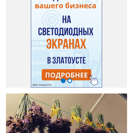
бахчеводы из южных регионов в соцсетях посоветовали нашей
землячке: арбуз будет созревшим не раньше, чем с его кожуры
пропадет матовость (станет глянцевым). По срокам опыления
норма зрелости для «Коккоро» - не менее 42 дней от завязи
размером с грецкий орех. Екатерина выяснила у знающих
людей и причину своих неудач – её сеянцы не опылялись, и это
нужно было делать самостоятельно. «Мужской» цветочек для
этого прикладывают к «женскому» - тычинку к пестику. Фото:
Екатерина Громова, специально для «Златоуст.инфо».
Обсуждение новости здесь
ВКОНТАКТЕ https://vk.com/newszlatoust74