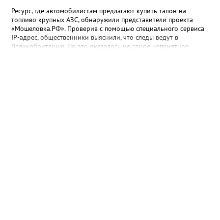
Ресурс, где автомобилистам предлагают купить талон на
топливо крупных АЗС, обнаружили представители проекта
«Мошеловка.РФ». Проверив с помощью специального сервиса
IP-адрес, общественники выяснили, что следы ведут в
Великобританию. Но это оказалось не самое неприятное
открытие. «Сайт не содержит никакой конкретики.
Единственный рабочий элемент страницы — это форма
выбора объема топлива на 10, 50 или 100 литров с
последующим переходом к оплате. А значит, это классическая
ловушка мошенников», - сообщил руководитель Народного
фронта в Челябинской области Денис Рыжий. Активисты
советуют землякам быть осторожнее. И рассказывать о
подобных схемах «Мошеловке.РФ». Между тем, ситуация на
российском топливном рынке вроде бы стабилизировалась,
рапортуют власти. По данным замминистра энергетики Павла
Сорокина, очередей на АЗС нет в Москве, Санкт-Петербурге и
Ленинградской области. Во многих регионах сняты
ограничения на продажу бензина. В Челябинской области
региональный топливный штаб был создан в конце июня. 18
июля после очередного заседания губернатор Алексей Текслер
поручил увеличить количество бензовозов, вывести на самые
загруженные АЗС полицейские патрули, контролировать запасы
бензина и объёмы его продаж, а также обеспечить
бесперебойное снабжение горючим пожарных, скорых и