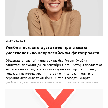
– рассказали в ОНФ. Общественники подчеркнули: именно
они добились, чтобы участок разровняли и отсыпали. Для
этого потребовалось обратиться в мэрию Златоуста.
08:39 06.08.26
Улыбнитесь: златоустовцев приглашают
участвовать во всероссийском фотопроекте
Общенациональный конкурс «Улыбка России. Улыбка
единства» проходит до 20 сентября. Организаторы предлагают
его участникам создать живой визуальный портрет страны,
показав, как города хранят историю их семьи, и получить
персональную «Карту улыбок». «Чтобы создать «Карту
улыбок», нужно выполнить четыре простых шага: перейти на
сайт улыбкароссии.рф и нажать кнопку «Собрать карту
улыбок»; загрузить фотографию с улыбкой – подойдёт портрет
одного человека, пары, семьи или нескольких поколений в
одном кадре; отметить один или несколько городов,
связанных с историей семьи или важными воспоминаниями;