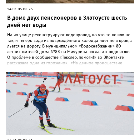
14:01 05.08.26
В доме двух пенсионеров в Златоусте шесть
дней нет воды
На их улице реконструируют водопровод, но что-то пошло не
так, и теперь вода из повреждённого колодца идёт не в кран, а
льётся на дорогу. В муниципальном «Водоснабжении» 80-
летних жителей дома №88 на Мичурина послали к водовозке.
О проблеме в сообществе «Текслер, помоги!» во ВКонтакте
рассказала одна из горожанок. «На данное происшествие
аварийная бригада до сих пор не приехала, и по словам
гл.инженера Шепелева А.Н. из обслуживающей организации
МУП ЗГО "Златоустовское Водоснабжение" ул. Островского, 7,
никакие работы по восстановлению подачи воды в дом
проводиться не будут. Вот уже шесть дней пенсионеры без
воды!», - пишет возмущённая женщина (стиль, орфография и
пунктуация авторские). Под обращением есть комментарий
пользователя под ником Olga Vyacheslavovna. Она сообщает:
сейчас МУП «Водоснабжение» ведёт реконструкцию сетей в
посёлке и работать приходится в сложных условиях горной
местности. «К сожалению, в процессе бурения иногда
выявляются или случайно повреждаются существующие вводы
малого диаметра, - отмечает Olga Vyacheslavovna. - Зачастую