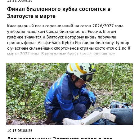
12:21 05.08.26
такие вводы не отражены в исполнительной документации
либо проходят в непосредственной близости от трассы
Финал биатлонного кубка состоится в
строительства. Каждый подобный случай требует отдельного
Златоусте в марте
обследования и последующего восстановления. Несмотря на
возникающие сложности, предприятие ежедневно
Календарный план соревнований на сезон 2026/2027 года
обеспечивает жителей питьевой водой. Подвоз воды
утвердил исполком Союза биатлонистов России. В этом
организован с 17:00 до 20:00 у магазина “Олеся”».
графике значится и Златоуст, которому вновь поручили
Представитель «Водоснабжения» уверяет: предприятие делает
принять финал Альфа-Банк Кубка России по биатлону. Турнир
всё возможное, «чтобы завершить восстановительные работы в
с участием сильнейших спортсменов страны состоится с 1 по 8
кратчайшие сроки». И благодарит за «терпение и понимание».
марта 2027 года. В программе будут самые зрелищные
Когда будет восстановлена подача воды в дом №88 в
дисциплины: спринт, гонка преследования и масс-старт.
комментарии не уточняется.
10:15 05.08.26