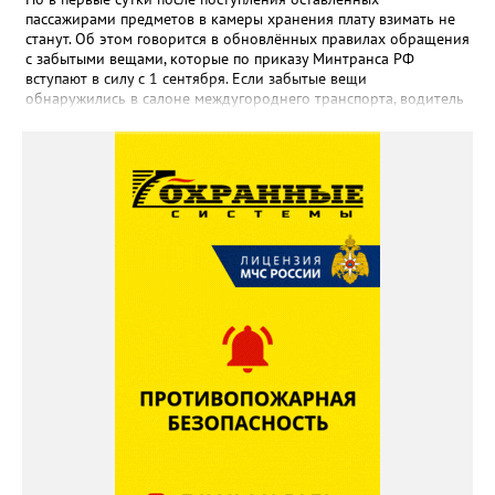
пассажирами предметов в камеры хранения плату взимать не
станут. Об этом говорится в обновлённых правилах обращения
с забытыми вещами, которые по приказу Минтранса РФ
вступают в силу с 1 сентября. Если забытые вещи
обнаружились в салоне междугороднего транспорта, водитель
или кондуктор обязаны передать их уполномоченному лицу
владельца автовокзала в конечном пункте маршрута либо
перевозчику. После чего вещи направляют в бюро находок.
Чтобы вернуть забытое, пассажиру придётся подтвердить
право собственности, подробно описав вещь и указав особые
приметы. Златоустовцам, оставившим вещи в городском
транспорте, советуют обращаться по телефонам +7 (3513) 666-
462 – если пропажа произошла в автобусе, +7 (3513) 673-292 –
если в трамвае. «Также уточнить информацию о забытых
вещах можно по адресу: Златоуст, улица Карла Маркса, 2, -
напоминают в муниципальном «Автохозяйстве». - Не
откладывайте звонок — возможно, ваши вещи уже найдены!»