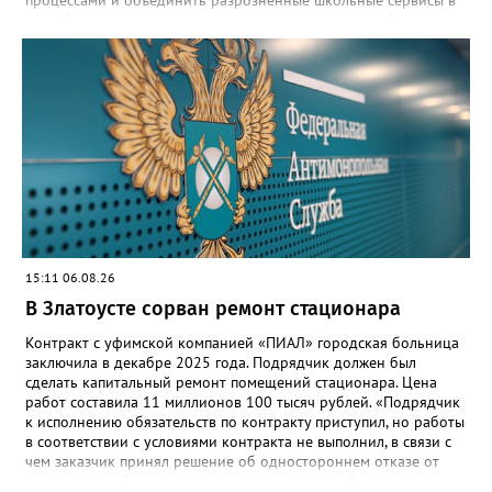
одну безопасную государственную экосистему, - сообщили в
региональном министерстве образования. - Платформа ТОР
“Моя школа” объединит все школьные сервисы в единую
безопасную государственную экосистему. Предполагается, что
переход пройдёт максимально комфортно для пользователей».
Привычные функции - оценки, расписание, домашние задания,
связь с учителями, знакомые пользователям экосистемы
«Госуслуги Моя школа», не просто сохранятся, они будут
собраны в одном месте, подчеркнули в ведомстве. Причём в
этом случае переход на ТОР станет вообще незаметным.
15:11 06.08.26
В Златоусте сорван ремонт стационара
Контракт с уфимской компанией «ПИАЛ» городская больница
заключила в декабре 2025 года. Подрядчик должен был
сделать капитальный ремонт помещений стационара. Цена
работ составила 11 миллионов 100 тысяч рублей. «Подрядчик
к исполнению обязательств по контракту приступил, но работы
в соответствии с условиями контракта не выполнил, в связи с
чем заказчик принял решение об одностороннем отказе от
исполнения обязательств по контракту», – сообщили в