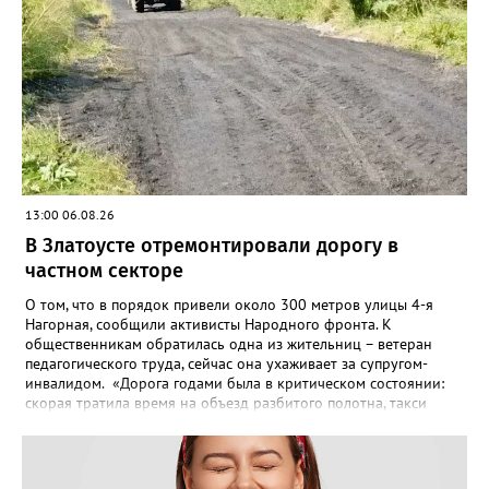
13:00 06.08.26
В Златоусте отремонтировали дорогу в
частном секторе
О том, что в порядок привели около 300 метров улицы 4-я
Нагорная, сообщили активисты Народного фронта. К
общественникам обратилась одна из жительниц – ветеран
педагогического труда, сейчас она ухаживает за супругом-
инвалидом. «Дорога годами была в критическом состоянии:
скорая тратила время на объезд разбитого полотна, такси
порой отказывались пробираться к домам, щадя подвеску, а
однажды реанимация не смогла добраться до больного.
Жители писали в администрацию города и другие инстанции,
пытались ремонтировать дорогу своими силами – всё тщетно»,