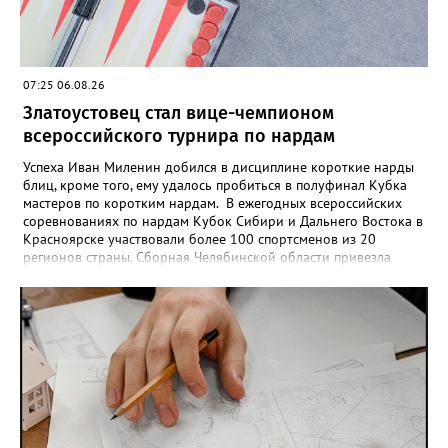
07:25 06.08.26
Златоустовец стал вице-чемпионом
всероссийского турнира по нардам
Успеха Иван Миленин добился в дисциплине короткие нарды
блиц, кроме того, ему удалось пробиться в полуфинал Кубка
мастеров по коротким нардам. В ежегодных всероссийских
соревнованиях по нардам Кубок Сибири и Дальнего Востока в
Красноярске участвовали более 100 спортсменов из 20
регионов страны. Сборная Челябинской области привезла
домой несколько наград. Кроме серебра, которое добыл наш
земляк, это три золота Ксении Нагаевой и Екатерины
Дроздовой из Челябинска, бронза представительницы Миасса
Ирины Зобковой и челябинца Сергея Лютова. Ещё одну
бронзу в общую копилку положила чемпионка турнира
Екатерина Дроздова.