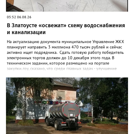
05:52 06.08.26
В Златоусте «освежат» схему водоснабжения
и канализации
На актуализацию документа муниципальное Управление ЖКХ
планирует направить 3 миллиона 470 тысяч рублей и сейчас
активно ищет подрядчика. Сдать готовую работу победитель
электронных торгов должен до 10 декабря этого года. В
техническом задании, которое размещено на портале
закупки.гоу, сказано, что среди главных задач - улучшение
качества жизни и охраны здоровья златоустовцев и
повышение энергоэффективности систем. Кроме электронных
схем, исполнителю нужно разработать предложения по
строительству и реконструкции водоснабжения и канализации,
оценив размер вложений, а также представить перечень
бесхозных объектов и возможные сценарии развития этой
сферы городского хозяйства. В июне 2025 года
«Златоуст.инфо» сообщал о подобных торгах. Тогда цена
вопроса была почти в три раза выше - 9 миллионов 13 тысяч
486 рублей, а в списке работ была разработка электронной
системы ливнёвок.