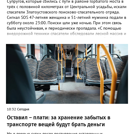
Супругов, которые сбились с пути в районе Горбатого моста в
трёх с половиной километрах от Центральной усадьбы, искали
спасатели Златоустовского поисково-спасательного отряда.
Сигнал SOS 47-летняя женщина и 51-летний мужчина подали в
субботу около 23:00. Поиски шли уже ночью. При этом связь
была неустойчивая, и периодически пропадала. «С помощью
внедорожной техники спасатели обследовали лесной массив и
спустя два часа нашли семейную пару недалеко от Горбатого
моста», – рассказали в Поисково-спасательной службе. Пару
эвакуировали до Центральной усадьбы, где их ждала дочь.
10:32 Сегодня
Оставил – плати: за хранение забытых в
транспорте вещей будут брать деньги
Но в первые сутки после поступления оставленных