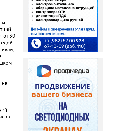
ром
етний
я от 30
 едой.
шивай,
е
ишком
 не
ний
часов