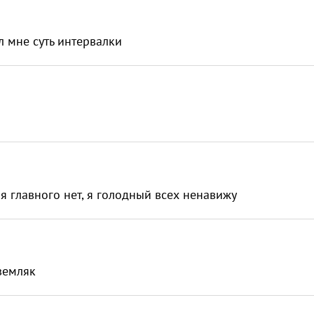
ил мне суть интервалки
!
еня главного нет, я голодный всех ненавижу
 земляк