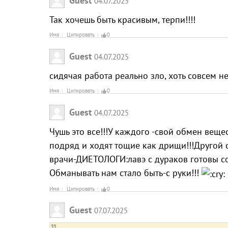
Guest
04.07.2025
Так хочешь быть красивым, терпи!!!!
Имя
Цитировать
0
Guest
04.07.2025
сидячая работа реально зло, хоть совсем н
Имя
Цитировать
0
Guest
04.07.2025
Чушь это все!!!У каждого -свой обмен вещес
подряд и ходят тощие как дрищи!!!Другой с
врачи-ДИЕТОЛОГИ:лавэ с дураков готовы сод
Обманывать нам стало быть-с руки!!!
Имя
Цитировать
0
Guest
07.07.2025