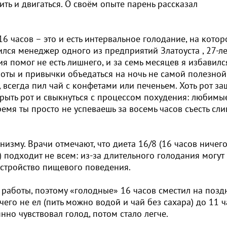
ть и двигаться. О своём опыте парень рассказал
 часов – это и есть интервальное голодание, на кото
ился менеджер одного из предприятий Златоуста , 27-л
я помог не есть лишнего, и за семь месяцев я избавилс
боты и привычки объедаться на ночь не самой полезной
 всегда пил чай с конфетами или печеньем. Хоть рот за
крыть рот и свыкнуться с процессом похудения: любимы
ремя ты просто не успеваешь за восемь часов съесть сл
изму. Врачи отмечают, что диета 16/8 (16 часов ничего
в) подходит не всем: из-за длительного голодания могут
сстройство пищевого поведения.
е работы, поэтому «голодные» 16 часов сместил на позд
ичего не ел (пить можно водой и чай без сахара) до 11 
нно чувствовал голод, потом стало легче.