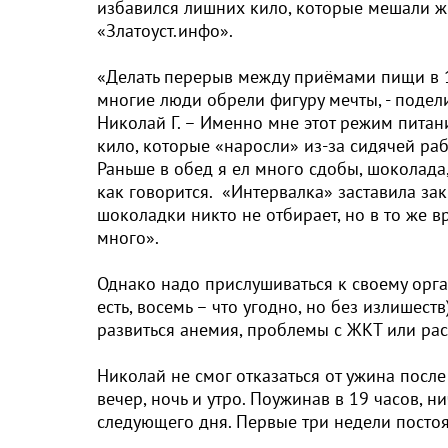
избавился лишних кило, которые мешали жи
«Златоуст.инфо».
«Делать перерыв между приёмами пищи в 16
многие люди обрели фигуру мечты, - подел
Николай Г. – Именно мне этот режим питани
кило, которые «наросли» из-за сидячей ра
Раньше в обед я ел много сдобы, шоколада,
как говорится. «Интервалка» заставила за
шоколадки никто не отбирает, но в то же в
много».
Однако надо прислушиваться к своему орган
есть, восемь – что угодно, но без излишест
развиться анемия, проблемы с ЖКТ или ра
Николай не смог отказаться от ужина посл
вечер, ночь и утро. Поужинав в 19 часов, н
следующего дня. Первые три недели постоя