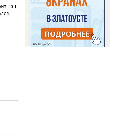
рит наш
ался