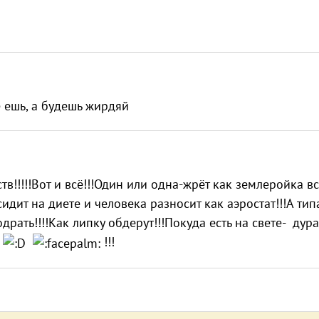
е ешь, а будешь жирдяй
тв!!!!!Вот и всё!!!Один или одна-жрёт как землеройка в
идит на диете и человека разносит как аэростат!!!А тип
рать!!!!Как липку обдерут!!!Покуда есть на свете- дура
!!!