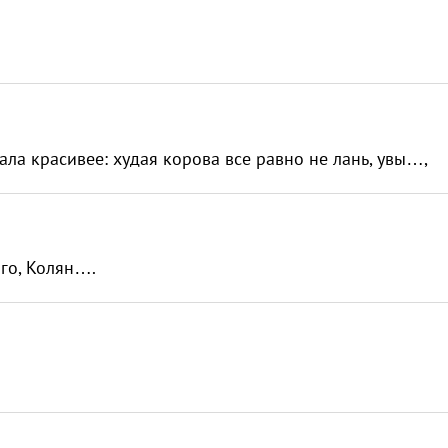
тала красивее: худая корова все равно не лань, увы…,
ого, Колян….