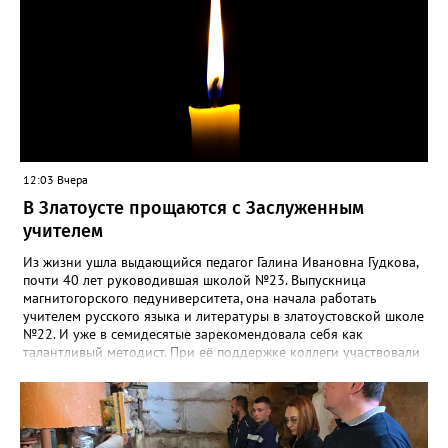
12:03 Вчера
В Златоусте прощаются с Заслуженным
учителем
Из жизни ушла выдающийся педагог Галина Ивановна Гудкова,
почти 40 лет руководившая школой №23. Выпускница
магнитогорского педуниверситета, она начала работать
учителем русского языка и литературы в златоустовской школе
№22. И уже в семидесятые зарекомендовала себя как
талантливый методист. При её поддержке коллеги участвовали
в профессиональных конкурсах и добивались успехов.
«Благодаря её мудрому руководству в школе сформировался
сильный педагогический коллектив, объединённый общими
ценностями и любовью к своему делу. Для многих Галина
Ивановна навсегда останется не только талантливым