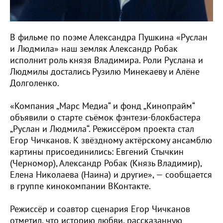
В фильме по поэме Александра Пушкина «Руслан
и Людмила» наш земляк Александр Робак
исполнит роль князя Владимира. Роли Руслана и
Людмилы достались Рузилю Минекаеву и Алёне
Долголенко.
«Компания „Марс Медиа“ и фонд „Кинопрайм“
объявили о старте съёмок фэнтези-блокбастера
„Руслан и Людмила“. Режиссёром проекта стал
Егор Чичканов. К звёздному актёрскому ансамблю
картины присоединились: Евгений Стычкин
(Черномор), Александр Робак (Князь Владимир),
Елена Николаева (Наина) и другие», — сообщается
в группе кинокомпании ВКонтакте.
Режиссёр и соавтор сценария Егор Чичканов
отметил, что историю любви, рассказанную