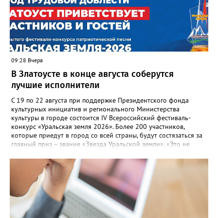
— сообщила начальник Главного управления ГЖИ Ирина
Настенко. В следующий раз, рекомендовали в
Госжилинспекции, службы должны действовать слаженно. И
оперативно делиться информацией со всеми
заинтересованными – от поставщика тепла до конечных
потребителей.
09:28 Вчера
В Златоусте в конце августа соберутся
лучшие исполнители
С 19 по 22 августа при поддержке Президентского фонда
культурных инициатив и регионального Министерства
культуры в городе состоится IV Всероссийский фестиваль-
конкурс «Уральская земля 2026». Более 200 участников,
которые приедут в город со всей страны, будут состязаться за
главный приз – звание «Звезда Уральской земли». «Это не
просто конкурс, а четыре дня живого творчества:
прослушивания участников, мастер-классы от ведущих
наставников, выступления победителей прошлых лет и
приглашённых артистов», - сообщает оргкомитет. Вход на все
фестивальные мероприятия будет свободным. В 2025 году в
фестивале участвовали 26 финалистов из городов
Челябинской, Свердловской, Курганской, Оренбургской
областей, Ханты-Мансийского автономного округа и