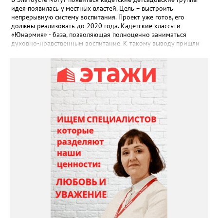
идея появилась у местных властей. Цель – выстроить
непрерывную систему воспитания. Проект уже готов, его
должны реализовать до 2020 года. Кадетские классы и
«Юнармия» - база, позволяющая полноценно заниматься
духовно-нравственным воспитание. К такому выводу пришли
участники координационного совета, который состоялся в
колледже имени Аносова. Кадетскому движение в Златоусте
уже более 10 лет. 42 класса есть в семи школах, а
индустриальном колледже работает кадетский казачий корпус.
Сейчас местные власти задумались о выстраивании
непрерывной системы воспитания. Быть кадетом в городе
начнут учить уже с детского сада. Проект, рассчитанный до
2020 года, готов. Сегодня воспитанники кадетских классов и
кадетского корпуса осваивают военное дело, занимаются
спортом и даже учатся владеть казачьим оружием. Ещё одно
направление, которому в городе будут уделять особое
внимание, - «Юнармия». К созданном в 2016 году по
инициативе президента движению уже присоединились 110
юных златоустовцев – это школьники и студенты техникума
технологий и экономики. В следующем году в их ряды
вольются ученики второй школы. В свободное от учёбы время
юнармейцы занимаются военной подготовкой, участвуют в
волонтёрских программах, культурных и спортивных
мероприятиях.