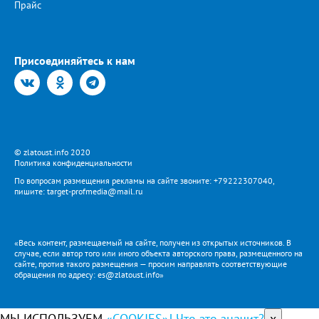
Прайс
Присоединяйтесь к нам
© zlatoust.info 2020
Политика конфиденциальности
По вопросам размещения рекламы на сайте звоните: +79222307040,
пишите: target-profmedia@mail.ru
«Весь контент, размещаемый на сайте, получен из открытых источников. В
случае, если автор того или иного объекта авторского права, размещенного на
сайте, против такого размещения — просим направлять соответствующие
обращения по адресу: es@zlatoust.info»
МЫ ИСПОЛЬЗУЕМ
«COOKIES»! Что это значит?
x