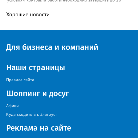
ближайшее время комиссии заглянут с проверкой во все
сентября. По данным портала закупки.гоу, их объявленная
пункты временного размещения в Златоусте.
стоимость чуть более двух миллионов рублей. Подрядчик
Хорошие новости
также обязан дать трёхлетнюю гарантию. Детский парк в
районе вокзала горожане назвали среди приоритетных для
благоустройства объектов.
Для бизнеса и компаний
Наши страницы
Правила сайта
Шоппинг и досуг
Афиша
Куда сходить в г. Златоуст
Реклама на сайте