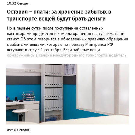
10:32 Сегодня
Оставил – плати: за хранение забытых в
транспорте вещей будут брать деньги
Но в первые сутки после поступления оставленных
пассажирами предметов в камеры хранения плату взимать не
станут. Об этом говорится в обновлённых правилах обращения
с забытыми вещами, которые по приказу Минтранса РФ
вступают в силу с 1 сентября. Если забытые вещи
обнаружились в салоне междугороднего транспорта, водитель
или кондуктор обязаны передать их уполномоченному лицу
владельца автовокзала в конечном пункте маршрута либо
перевозчику. После чего вещи направляют в бюро находок.
Чтобы вернуть забытое, пассажиру придётся подтвердить
право собственности, подробно описав вещь и указав особые
приметы. Златоустовцам, оставившим вещи в городском
транспорте, советуют обращаться по телефонам +7 (3513) 666-
462 – если пропажа произошла в автобусе, +7 (3513) 673-292 –
если в трамвае. «Также уточнить информацию о забытых
вещах можно по адресу: Златоуст, улица Карла Маркса, 2, -
напоминают в муниципальном «Автохозяйстве». - Не
откладывайте звонок — возможно, ваши вещи уже найдены!»
09:16 Сегодня