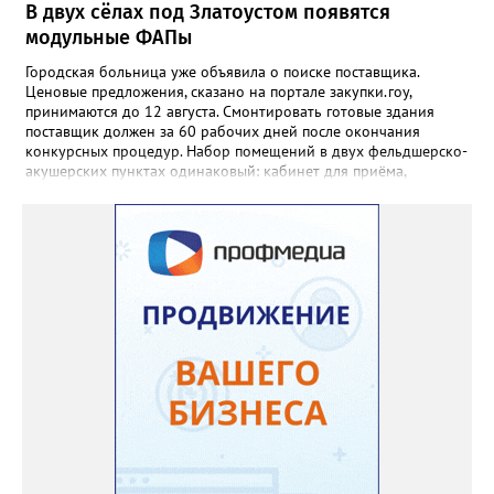
В двух сёлах под Златоустом появятся
модульные ФАПы
Городская больница уже объявила о поиске поставщика.
Ценовые предложения, сказано на портале закупки.гоу,
принимаются до 12 августа. Смонтировать готовые здания
поставщик должен за 60 рабочих дней после окончания
конкурсных процедур. Набор помещений в двух фельдшерско-
акушерских пунктах одинаковый: кабинет для приёма,
процедурная, комната ожидания для посетителей, санузел, а
также комната для хранения лекарственных препаратов и
другие вспомогательные. В Веселовке новый ФАП
расположится на участке №58 по улице Ленина, в Кувашах –
на Советской, 79.