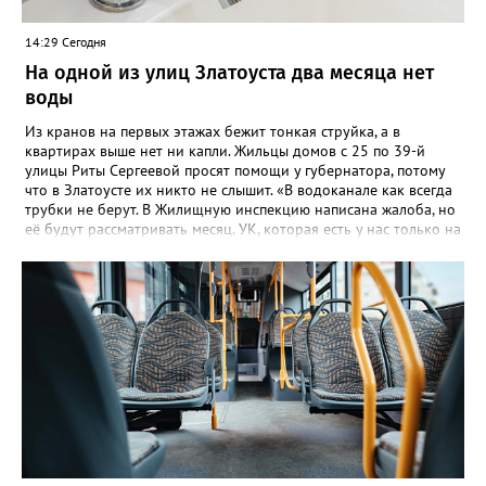
14:29 Сегодня
На одной из улиц Златоуста два месяца нет
воды
Из кранов на первых этажах бежит тонкая струйка, а в
квартирах выше нет ни капли. Жильцы домов с 25 по 39-й
улицы Риты Сергеевой просят помощи у губернатора, потому
что в Златоусте их никто не слышит. «В водоканале как всегда
трубки не берут. В Жилищную инспекцию написана жалоба, но
её будут рассматривать месяц. УК, которая есть у нас только на
бумаге, находится в Екатеринбурге. Никому до нас нет дела,
как живут люди без воды. На Кирова, возле бомбоубежища из-
под асфальта хлещет вода, но Водоканал не мог найти утечку,
это нам было сказано ранее», - говорится в обращении,
которое горожане оставили в сообществе «Текслер, помоги!»
во ВКонтакте (стиль, орфография и пунктуация авторские). Под
обращением есть видео – его автор под ником Елена
Александровна, прогулявшись по улице Кирова, приходит к
«источнику», откуда начинается поток. Официальных
комментариев под обращением пока нет.