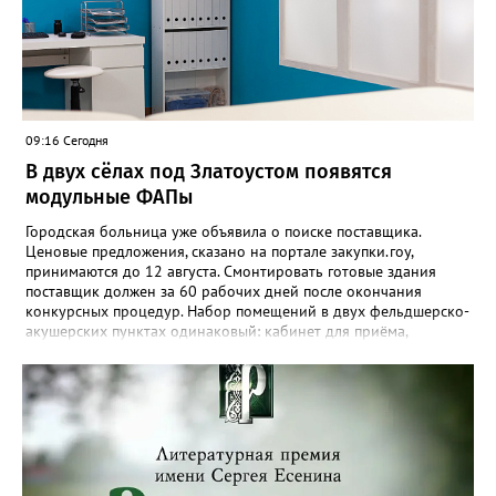
09:16 Сегодня
В двух сёлах под Златоустом появятся
модульные ФАПы
Городская больница уже объявила о поиске поставщика.
Ценовые предложения, сказано на портале закупки.гоу,
принимаются до 12 августа. Смонтировать готовые здания
поставщик должен за 60 рабочих дней после окончания
конкурсных процедур. Набор помещений в двух фельдшерско-
акушерских пунктах одинаковый: кабинет для приёма,
процедурная, комната ожидания для посетителей, санузел, а
также комната для хранения лекарственных препаратов и
другие вспомогательные. В Веселовке новый ФАП
расположится на участке №58 по улице Ленина, в Кувашах –
на Советской, 79.