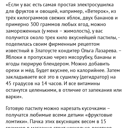
«Если у вас есть самая простая электросушилка
для фруктов и овощей, например, «Ветерок», из
трёх килограммов свежих яблок, двух бананов и
примерно 300 граммов любых ягод, можно
замороженных (у меня – жимолость), у вас
получится около трех кило вкуснейшей пастилы, -
поделилась своим фирменным рецептом
известный в Златоусте кондитер Ольга Лазарева. –
Яблоки я пропускаю через мясорубку, бананы и
ягоды пюрирую блендером. Можно добавить
орехи и мёд. Будет вкуснее, но калорийнее. Затем
закладываете всё это в сушилку (дегидратор) на
45 градусов на 14 часов. И все витамины
останутся целенькими, в отличие от запекания или
варки».
Готовую пастилу можно нарезать кусочками –
получатся любимые всеми детьми «фруктовые
ломтики». Пачка этих вкусняшек весом в 15
граммов в магазине стоит несколько десятков