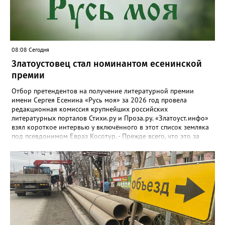
08:08 Сегодня
Златоустовец стал номинантом есенинской
премии
Отбор претендентов на получение литературной премии
имени Сергея Есенина «Русь моя» за 2026 год провела
редакционная комиссия крупнейших российских
литературных порталов Стихи.ру и Проза.ру. «Златоуст.инфо»
взял короткое интервью у включённого в этот список земляка
под псевдонимом Евраз Косотур. - Прежде всего, что это за
премия и как вы о ней узнали? - Премия имени Сергея Есенина
«Русь моя» ежегодная, её вручают в канун дня рождения
великого русского поэта. Я о ней узнал на сайте стихи.ру,
подал заявку, особо ни на что не рассчитывая. А потом мне
позвонили, сказали, что я подхожу. - Как давно пишете и о чём?
- Пишу давно, но обычно кидал в стол или отправлял
знакомым, друзьям. С 2024 года публикую на Author.Today, с
марта этого года - на стихи.ру. Кстати, я про этот сайт узнал от
своего подписчика в Телеграм. Он долго восторгался стихами, а