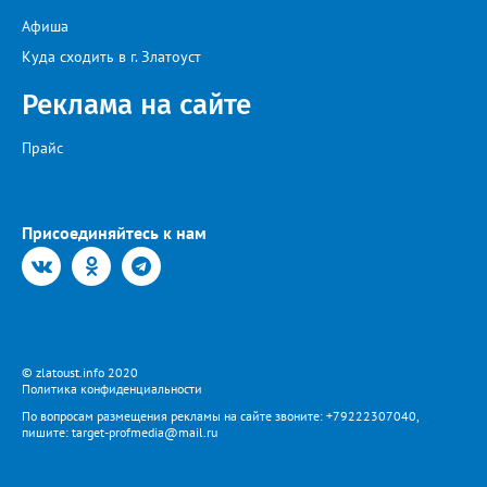
Екатерина рекомендует цветы убирать, чтобы силы куста
Афиша
пошли на наращивание корневой системы. А со второго года
пусть лаванда цветёт во всю силу! Фото: Екатерина Бойко,
Куда сходить в г. Златоуст
специально для «Златоуст.инфо». Обсуждение новости здесь
ВКОНТАКТЕ https://vk.com/newszlatoust74
Реклама на сайте
Прайс
Присоединяйтесь к нам
© zlatoust.info 2020
Политика конфиденциальности
По вопросам размещения рекламы на сайте звоните: +79222307040,
пишите: target-profmedia@mail.ru