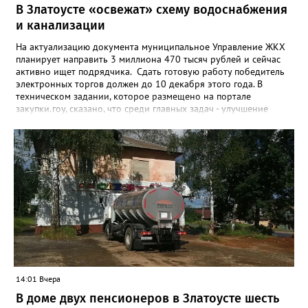
В Златоусте «освежат» схему водоснабжения
и канализации
На актуализацию документа муниципальное Управление ЖКХ
планирует направить 3 миллиона 470 тысяч рублей и сейчас
активно ищет подрядчика. Сдать готовую работу победитель
электронных торгов должен до 10 декабря этого года. В
техническом задании, которое размещено на портале
закупки.гоу, сказано, что среди главных задач - улучшение
качества жизни и охраны здоровья златоустовцев и
повышение энергоэффективности систем. Кроме электронных
схем, исполнителю нужно разработать предложения по
строительству и реконструкции водоснабжения и канализации,
оценив размер вложений, а также представить перечень
бесхозных объектов и возможные сценарии развития этой
сферы городского хозяйства. В июне 2025 года
«Златоуст.инфо» сообщал о подобных торгах. Тогда цена
вопроса была почти в три раза выше - 9 миллионов 13 тысяч
486 рублей, а в списке работ была разработка электронной
системы ливнёвок.
14:01 Вчера
В доме двух пенсионеров в Златоусте шесть