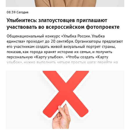
08:39 Сегодня
Улыбнитесь: златоустовцев приглашают
участвовать во всероссийском фотопроекте
Общенациональный конкурс «Улыбка России. Улыбка
единства» проходит до 20 сентября. Организаторы предлагают
его участникам создать живой визуальный портрет страны,
показав, как города хранят историю их семьи, и получить
персональную «Карту улыбок». «Чтобы создать «Карту
улыбок», нужно выполнить четыре простых шага: перейти на
сайт улыбкароссии.рф и нажать кнопку «Собрать карту
улыбок»; загрузить фотографию с улыбкой – подойдёт портрет
одного человека, пары, семьи или нескольких поколений в
одном кадре; отметить один или несколько городов,
связанных с историей семьи или важными воспоминаниями;
добавить подписи к городам, кратко объяснив связь с каждым
из них, указать контакты и подтвердить согласие с правилами
проекта», - говорится в инструкции на сайте проекта. ‍Заявка
может быть семейной, а после модерации стать частью
визуального архива проекта. 20 участников обещают
пригласить на итоговую фотосессию в Москве. Персональную
«Карту улыбок», которую можно скачать, сохранить и
опубликовать в социальных сетях, отмечают в оргкомитете,