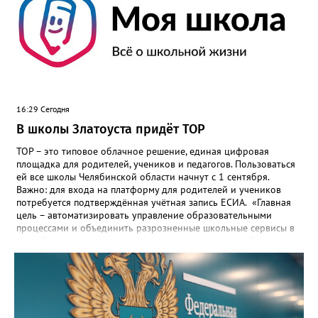
16:29 Сегодня
В школы Златоуста придёт ТОР
ТОР – это типовое облачное решение, единая цифровая
площадка для родителей, учеников и педагогов. Пользоваться
ей все школы Челябинской области начнут с 1 сентября.
Важно: для входа на платформу для родителей и учеников
потребуется подтверждённая учётная запись ЕСИА. «Главная
цель – автоматизировать управление образовательными
процессами и объединить разрозненные школьные сервисы в
одну безопасную государственную экосистему, - сообщили в
региональном министерстве образования. - Платформа ТОР
“Моя школа” объединит все школьные сервисы в единую
безопасную государственную экосистему. Предполагается, что
переход пройдёт максимально комфортно для пользователей».
Привычные функции - оценки, расписание, домашние задания,
связь с учителями, знакомые пользователям экосистемы