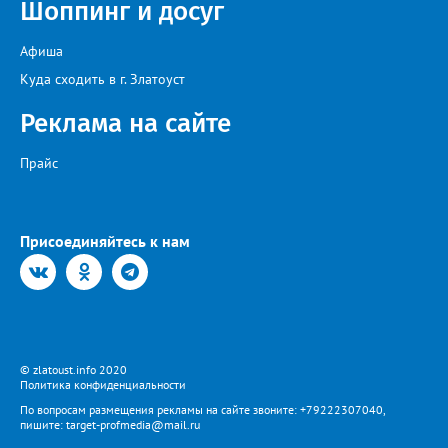
Шоппинг и досуг
возникающие сложности, предприятие ежедневно
обеспечивает жителей питьевой водой. Подвоз воды
организован с 17:00 до 20:00 у магазина “Олеся”».
Афиша
Представитель «Водоснабжения» уверяет: предприятие делает
всё возможное, «чтобы завершить восстановительные работы в
Куда сходить в г. Златоуст
кратчайшие сроки». И благодарит за «терпение и понимание».
Когда будет восстановлена подача воды в дом №88 в
Реклама на сайте
комментарии не уточняется.
Прайс
Присоединяйтесь к нам
© zlatoust.info 2020
Политика конфиденциальности
По вопросам размещения рекламы на сайте звоните: +79222307040,
пишите: target-profmedia@mail.ru