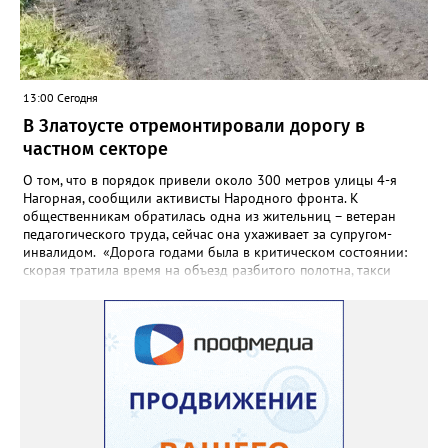
13:00 Сегодня
В Златоусте отремонтировали дорогу в
частном секторе
О том, что в порядок привели около 300 метров улицы 4-я
Нагорная, сообщили активисты Народного фронта. К
общественникам обратилась одна из жительниц – ветеран
педагогического труда, сейчас она ухаживает за супругом-
инвалидом. «Дорога годами была в критическом состоянии:
скорая тратила время на объезд разбитого полотна, такси
порой отказывались пробираться к домам, щадя подвеску, а
однажды реанимация не смогла добраться до больного.
Жители писали в администрацию города и другие инстанции,
пытались ремонтировать дорогу своими силами – всё тщетно»,
– рассказали в ОНФ. Общественники подчеркнули: именно
они добились, чтобы участок разровняли и отсыпали. Для
этого потребовалось обратиться в мэрию Златоуста.