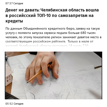
07:57 Сегодня
получат все, кто улыбнулся.
Денег не давать: Челябинская область вошла
в российсский ТОП-10 по самозапретам на
кредиты
По данным Объединённого кредитного бюро, заявку на такую
услугу с момента запуска сервиса подали больше 680 тысяч
человек, по этому показателю регион занимает девятое место в
соответствующем российском рейтинге. Только в июле от
жителей Челябинской области поступило 18 тысяч 720
заявлений на установку ограничений и около 6700 — на их
снятие. В целом не давать им взаймы сегодня просят 543 с
лишним тысячи человек. Почти 89 тысяч за это время решили
запрет отозвать. При этом, утверждают аналитики бюро,
примерно каждый пятый из тех, кто установил самозапрет,
никогда кредиты не брал, столько же погасили долги недавно,
а больше половины имеют долговые обязательства сейчас.
05:52 Сегодня