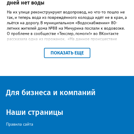
дней нет воды
На их улице реконструируют водопровод, но что-то пошло не
так, и теперь вода из повреждённого колодца идёт не в кран, а
льётся на дорогу. В муниципальном «Водоснабжении» 80-
летних жителей дома №88 на Мичурина послали к водовозке.
О проблеме в сообществе «Текслер, помоги!» во ВКонтакте
рассказала одна из горожанок. «На данное происшествие
аварийная бригада до сих пор не приехала, и по словам
гл.инженера Шепелева А.Н. из обслуживающей организации
ПОКАЗАТЬ ЕЩЕ
МУП ЗГО "Златоустовское Водоснабжение" ул. Островского, 7,
никакие работы по восстановлению подачи воды в дом
проводиться не будут. Вот уже шесть дней пенсионеры без
воды!», - пишет возмущённая женщина (стиль, орфография и
пунктуация авторские). Под обращением есть комментарий
пользователя под ником Olga Vyacheslavovna. Она сообщает:
сейчас МУП «Водоснабжение» ведёт реконструкцию сетей в
Для бизнеса и компаний
посёлке и работать приходится в сложных условиях горной
местности. «К сожалению, в процессе бурения иногда
выявляются или случайно повреждаются существующие вводы
малого диаметра, - отмечает Olga Vyacheslavovna. - Зачастую
Наши страницы
такие вводы не отражены в исполнительной документации
либо проходят в непосредственной близости от трассы
Правила сайта
строительства. Каждый подобный случай требует отдельного
обследования и последующего восстановления. Несмотря на