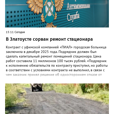
«Госуслуги Моя школа», не просто сохранятся, они будут
собраны в одном месте, подчеркнули в ведомстве. Причём в
этом случае переход на ТОР станет вообще незаметным.
15:11 Сегодня
В Златоусте сорван ремонт стационара
Контракт с уфимской компанией «ПИАЛ» городская больница
заключила в декабре 2025 года. Подрядчик должен был
сделать капитальный ремонт помещений стационара. Цена
работ составила 11 миллионов 100 тысяч рублей. «Подрядчик
к исполнению обязательств по контракту приступил, но работы
в соответствии с условиями контракта не выполнил, в связи с
чем заказчик принял решение об одностороннем отказе от
исполнения обязательств по контракту», – сообщили в
Челябинском УФАС. Антимонопольная служба приняла
решение включить ООО «ПИАЛ» в реестр недобросовестных
поставщиков. В чёрном списке уфимский подрядчик будет два
года.