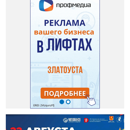
“перемерзания” общей домовой тепловой сети
многоквартирного дома, отсутствовало взаимодействие с
ресурсоснабжающей организацией, ЕДДС и иными службами»,
— сообщила начальник Главного управления ГЖИ Ирина
Настенко. В следующий раз, рекомендовали в
Госжилинспекции, службы должны действовать слаженно. И
оперативно делиться информацией со всеми
заинтересованными – от поставщика тепла до конечных
потребителей.