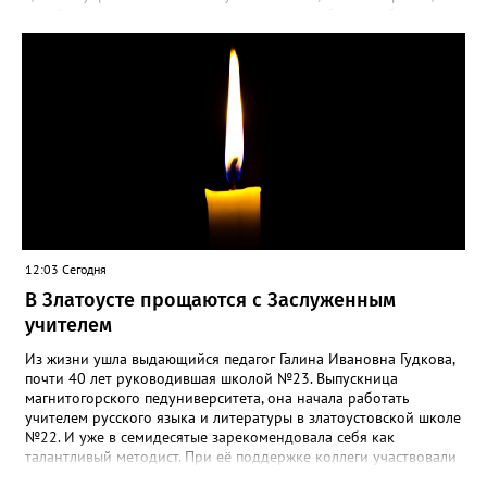
такой «рецидив» пользы не приносит, а наоборот, забирает
силы перед долгой зимовкой.
12:03 Сегодня
В Златоусте прощаются с Заслуженным
учителем
Из жизни ушла выдающийся педагог Галина Ивановна Гудкова,
почти 40 лет руководившая школой №23. Выпускница
магнитогорского педуниверситета, она начала работать
учителем русского языка и литературы в златоустовской школе
№22. И уже в семидесятые зарекомендовала себя как
талантливый методист. При её поддержке коллеги участвовали
в профессиональных конкурсах и добивались успехов.