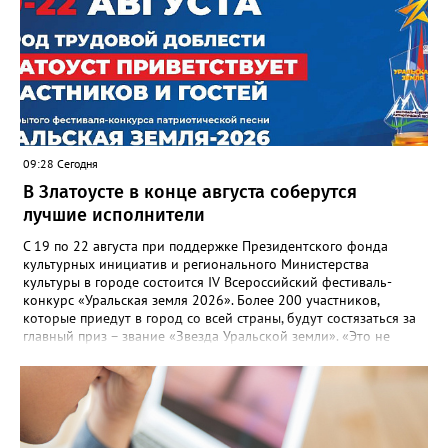
09:28 Сегодня
В Златоусте в конце августа соберутся
лучшие исполнители
С 19 по 22 августа при поддержке Президентского фонда
культурных инициатив и регионального Министерства
культуры в городе состоится IV Всероссийский фестиваль-
конкурс «Уральская земля 2026». Более 200 участников,
которые приедут в город со всей страны, будут состязаться за
главный приз – звание «Звезда Уральской земли». «Это не
просто конкурс, а четыре дня живого творчества:
прослушивания участников, мастер-классы от ведущих
наставников, выступления победителей прошлых лет и
приглашённых артистов», - сообщает оргкомитет. Вход на все
фестивальные мероприятия будет свободным. В 2025 году в
фестивале участвовали 26 финалистов из городов