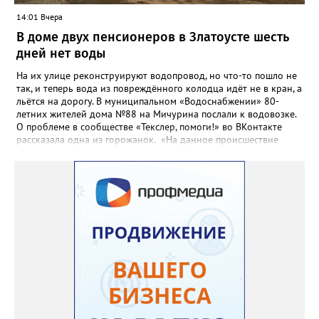
14:01 Вчера
В доме двух пенсионеров в Златоусте шесть
дней нет воды
На их улице реконструируют водопровод, но что-то пошло не
так, и теперь вода из повреждённого колодца идёт не в кран, а
льётся на дорогу. В муниципальном «Водоснабжении» 80-
летних жителей дома №88 на Мичурина послали к водовозке.
О проблеме в сообществе «Текслер, помоги!» во ВКонтакте
рассказала одна из горожанок. «На данное происшествие
аварийная бригада до сих пор не приехала, и по словам
гл.инженера Шепелева А.Н. из обслуживающей организации
МУП ЗГО "Златоустовское Водоснабжение" ул. Островского, 7,
никакие работы по восстановлению подачи воды в дом
проводиться не будут. Вот уже шесть дней пенсионеры без
воды!», - пишет возмущённая женщина (стиль, орфография и
пунктуация авторские). Под обращением есть комментарий
пользователя под ником Olga Vyacheslavovna. Она сообщает:
сейчас МУП «Водоснабжение» ведёт реконструкцию сетей в
посёлке и работать приходится в сложных условиях горной
местности. «К сожалению, в процессе бурения иногда
выявляются или случайно повреждаются существующие вводы
малого диаметра, - отмечает Olga Vyacheslavovna. - Зачастую
такие вводы не отражены в исполнительной документации