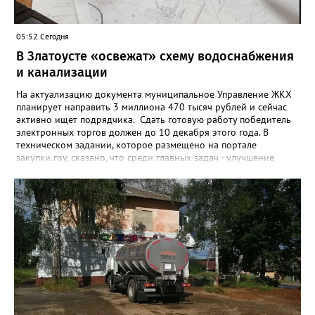
пригласить на итоговую фотосессию в Москве. Персональную
«Карту улыбок», которую можно скачать, сохранить и
опубликовать в социальных сетях, отмечают в оргкомитете,
05:52 Сегодня
получат все, кто улыбнулся.
В Златоусте «освежат» схему водоснабжения
и канализации
На актуализацию документа муниципальное Управление ЖКХ
планирует направить 3 миллиона 470 тысяч рублей и сейчас
активно ищет подрядчика. Сдать готовую работу победитель
электронных торгов должен до 10 декабря этого года. В
техническом задании, которое размещено на портале
закупки.гоу, сказано, что среди главных задач - улучшение
качества жизни и охраны здоровья златоустовцев и
повышение энергоэффективности систем. Кроме электронных
схем, исполнителю нужно разработать предложения по
строительству и реконструкции водоснабжения и канализации,
оценив размер вложений, а также представить перечень
бесхозных объектов и возможные сценарии развития этой
сферы городского хозяйства. В июне 2025 года
«Златоуст.инфо» сообщал о подобных торгах. Тогда цена
вопроса была почти в три раза выше - 9 миллионов 13 тысяч
486 рублей, а в списке работ была разработка электронной
системы ливнёвок.