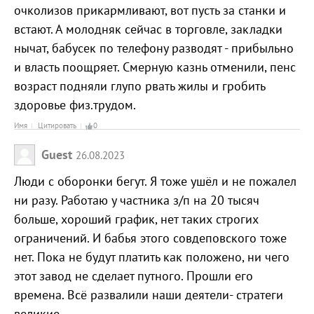
очколизов прикармливают, вот пусть за станки и
встают. А молодняк сейчас в торговле, закладки
нычат, бабусек по телефону разводят - прибыльно
и власть поощряет. Смерную казнь отменили, пенс
возраст подняли глупо рвать жилы и гробить
здоровье физ.трудом.
Имя
Цитировать
0
Guest
26.08.2023
Люди с оборонки бегут. Я тоже ушёл и не пожалел
ни разу. Работаю у частника з/п на 20 тысяч
больше, хороший график, нет таких строгих
ограничений. И бабья этого совдеповского тоже
нет. Пока не будут платить как положено, ни чего
этот завод не сделает путного. Прошли его
времена. Всё развалили наши деятели- стратеги
великие.