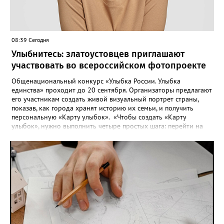
08:39 Сегодня
Улыбнитесь: златоустовцев приглашают
участвовать во всероссийском фотопроекте
Общенациональный конкурс «Улыбка России. Улыбка
единства» проходит до 20 сентября. Организаторы предлагают
его участникам создать живой визуальный портрет страны,
показав, как города хранят историю их семьи, и получить
персональную «Карту улыбок». «Чтобы создать «Карту
улыбок», нужно выполнить четыре простых шага: перейти на
сайт улыбкароссии.рф и нажать кнопку «Собрать карту
улыбок»; загрузить фотографию с улыбкой – подойдёт портрет
одного человека, пары, семьи или нескольких поколений в
одном кадре; отметить один или несколько городов,
связанных с историей семьи или важными воспоминаниями;
добавить подписи к городам, кратко объяснив связь с каждым
из них, указать контакты и подтвердить согласие с правилами
проекта», - говорится в инструкции на сайте проекта. ‍Заявка
может быть семейной, а после модерации стать частью
визуального архива проекта. 20 участников обещают