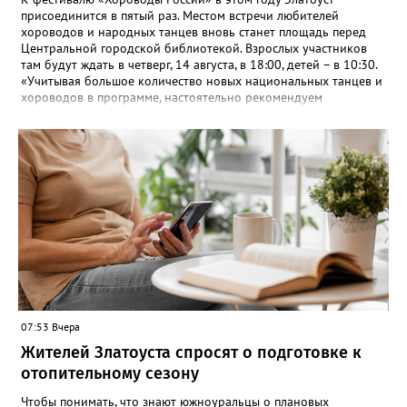
присоединится в пятый раз. Местом встречи любителей
хороводов и народных танцев вновь станет площадь перед
Центральной городской библиотекой. Взрослых участников
там будут ждать в четверг, 14 августа, в 18:00, детей – в 10:30.
«Учитывая большое количество новых национальных танцев и
хороводов в программе, настоятельно рекомендуем
познакомиться с ними на репетициях, которые пройдут 6
(четверг) и 11 (вторник) августа в 18:00 на той же площади, -
сообщают организаторы. И добавляют: - Репетиции состоятся в
любую погоду! Если не на открытом воздухе, то в большом
зале на 5-ом этаже». Праздники для детей и взрослых в этом
году будут объединены общим названием «Златоустовский
народ, вставай в единый хоровод!».
07:53 Вчера
Жителей Златоуста спросят о подготовке к
отопительному сезону
Чтобы понимать, что знают южноуральцы о плановых