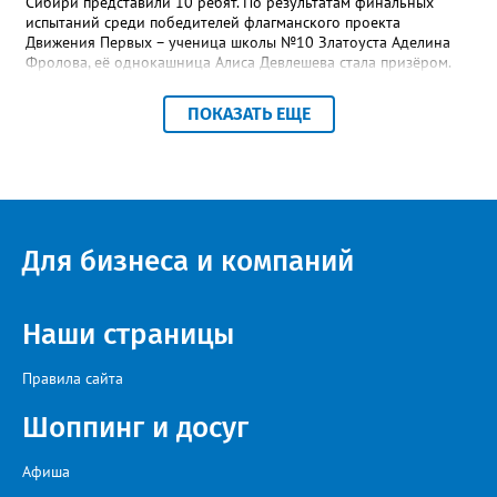
Сибири представили 10 ребят. По результатам финальных
испытаний среди победителей флагманского проекта
Движения Первых – ученица школы №10 Златоуста Аделина
Фролова, её однокашница Алиса Девлешева стала призёром.
«Церемония закрытия финала прошла в Сибирском
федеральном университете с участием Президента Российской
ПОКАЗАТЬ ЕЩЕ
Федерации Владимира Путина, который поздравил участников
с успешным завершением конкурса и отметил значимость
проекта для развития талантливой молодёжи», - сообщили в
Движении Первых Златоуста. Победителей Всероссийского
конкурса «Большая перемена» ждёт многодневное
«Путешествие мечты» на специальном поезде РЖД по
маршруту Москва-Владивосток с остановками на Байкале и
Для бизнеса и компаний
космодроме Байконур, а также в крупных городах по дороге.
Наши страницы
Правила сайта
Шоппинг и досуг
Афиша