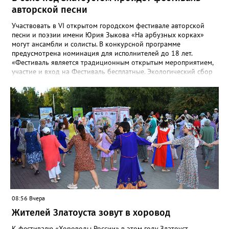
авторской песни
Участвовать в VI открытом городском фестивале авторской
песни и поэзии имени Юрия Зыкова «На арбузных корках»
могут ансамбли и солисты. В конкурсной программе
предусмотрена номинация для исполнителей до 18 лет.
«Фестиваль является традиционным открытым мероприятием,
участие и вход на Фестиваль бесплатные. Экологический сбор
от 300 рублей», - сообщают организаторы. «Фестивалить»
горожан приглашают с 8 по 9 августа в палаточном лагере на
берегу реки Ай. Добраться туда можно на рейсовом автобусе
до Веселовки – он отправится в 6:35, 13:21 и 18:01 от
автовокзала. Кроме того, от Центральной библиотеки до села
будут курсировать маршрутные такси. Время отправления в
10:00, 11:00, 12:00, обратные рейсы в 21:00, 21:30, 22:00.
08:56 Вчера
Жителей Златоуста зовут в хоровод
К фестивалю «Хороводы России» в этом году Златоуст