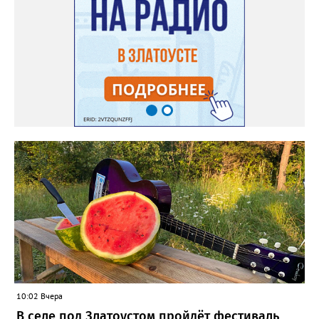
либо проходят в непосредственной близости от трассы
строительства. Каждый подобный случай требует отдельного
обследования и последующего восстановления. Несмотря на
возникающие сложности, предприятие ежедневно
обеспечивает жителей питьевой водой. Подвоз воды
организован с 17:00 до 20:00 у магазина “Олеся”».
Представитель «Водоснабжения» уверяет: предприятие делает
всё возможное, «чтобы завершить восстановительные работы в
кратчайшие сроки». И благодарит за «терпение и понимание».
Когда будет восстановлена подача воды в дом №88 в
комментарии не уточняется.
10:02 Вчера
В селе под Златоустом пройдёт фестиваль