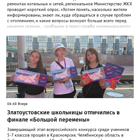
ремонтах котельных и сетей, региональное Министерство ЖКХ
проводит короткий опрос. «Хотим понять, насколько жители
информированы, знают ли, куда обращаться в случае проблем
с отоплением, и какие вопросы волнуют больше всего перед
началом сезона», - сообщили в пресс-службе «коммунального»
ведомства. В анкете, с которой ознакомился «Златоуст.инфо»,
6 вопросов. Южноуральцам, например, предлагают поделиться
опасениями, мучающими их накануне зимы. Среди вариантов:
своевременное начало отопительного сезона, температура в
квартире, возможные аварии и перебои, размер платы за
отопление. А также поставить оценку работе управляющей
компании – в диапазоне от «Безусловно хорошо» до
«Безусловно плохо». «Опрос займет всего пару минут, но ваши
ответы помогут обратить внимание на темы, которые
действительно важны для людей», - утверждают в
министерстве.
06:48 Вчера
Златоустовские школьницы отличились в
финале «Большой перемены»
Завершающий этап всероссийского конкурса среди учеников
5-7 классов прошёл в Красноярске. Челябинскую область в