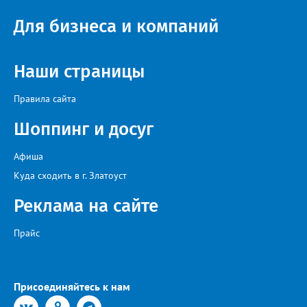
проекта», - говорится в инструкции на сайте проекта. ‍Заявка
может быть семейной, а после модерации стать частью
Для бизнеса и компаний
визуального архива проекта. 20 участников обещают
пригласить на итоговую фотосессию в Москве. Персональную
«Карту улыбок», которую можно скачать, сохранить и
опубликовать в социальных сетях, отмечают в оргкомитете,
Наши страницы
получат все, кто улыбнулся.
Правила сайта
Шоппинг и досуг
Афиша
Куда сходить в г. Златоуст
Реклама на сайте
Прайс
Присоединяйтесь к нам