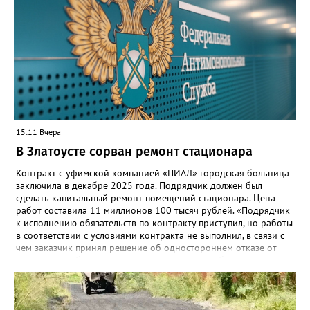
безопасную государственную экосистему. Предполагается, что
переход пройдёт максимально комфортно для пользователей».
Привычные функции - оценки, расписание, домашние задания,
связь с учителями, знакомые пользователям экосистемы
«Госуслуги Моя школа», не просто сохранятся, они будут
собраны в одном месте, подчеркнули в ведомстве. Причём в
этом случае переход на ТОР станет вообще незаметным.
15:11 Вчера
В Златоусте сорван ремонт стационара
Контракт с уфимской компанией «ПИАЛ» городская больница
заключила в декабре 2025 года. Подрядчик должен был
сделать капитальный ремонт помещений стационара. Цена
работ составила 11 миллионов 100 тысяч рублей. «Подрядчик
к исполнению обязательств по контракту приступил, но работы
в соответствии с условиями контракта не выполнил, в связи с
чем заказчик принял решение об одностороннем отказе от
исполнения обязательств по контракту», – сообщили в
Челябинском УФАС. Антимонопольная служба приняла
решение включить ООО «ПИАЛ» в реестр недобросовестных
поставщиков. В чёрном списке уфимский подрядчик будет два
года.