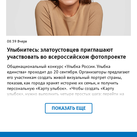
этого потребовалось обратиться в мэрию Златоуста.
08:39 Вчера
Улыбнитесь: златоустовцев приглашают
участвовать во всероссийском фотопроекте
Общенациональный конкурс «Улыбка России. Улыбка
единства» проходит до 20 сентября. Организаторы предлагают
его участникам создать живой визуальный портрет страны,
показав, как города хранят историю их семьи, и получить
персональную «Карту улыбок». «Чтобы создать «Карту
улыбок», нужно выполнить четыре простых шага: перейти на
сайт улыбкароссии.рф и нажать кнопку «Собрать карту
улыбок»; загрузить фотографию с улыбкой – подойдёт портрет
ПОКАЗАТЬ ЕЩЕ
одного человека, пары, семьи или нескольких поколений в
одном кадре; отметить один или несколько городов,
связанных с историей семьи или важными воспоминаниями;
добавить подписи к городам, кратко объяснив связь с каждым
из них, указать контакты и подтвердить согласие с правилами