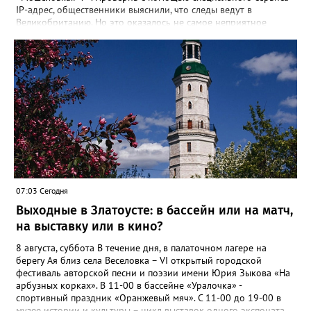
IP-адрес, общественники выяснили, что следы ведут в
Великобританию. Но это оказалось не самое неприятное
открытие. «Сайт не содержит никакой конкретики.
Единственный рабочий элемент страницы — это форма
выбора объема топлива на 10, 50 или 100 литров с
последующим переходом к оплате. А значит, это классическая
ловушка мошенников», - сообщил руководитель Народного
фронта в Челябинской области Денис Рыжий. Активисты
советуют землякам быть осторожнее. И рассказывать о
подобных схемах «Мошеловке.РФ». Между тем, ситуация на
российском топливном рынке вроде бы стабилизировалась,
рапортуют власти. По данным замминистра энергетики Павла
Сорокина, очередей на АЗС нет в Москве, Санкт-Петербурге и
Ленинградской области. Во многих регионах сняты
ограничения на продажу бензина. В Челябинской области
07:03 Сегодня
региональный топливный штаб был создан в конце июня. 18
Выходные в Златоусте: в бассейн или на матч,
июля после очередного заседания губернатор Алексей Текслер
поручил увеличить количество бензовозов, вывести на самые
на выставку или в кино?
загруженные АЗС полицейские патрули, контролировать запасы
бензина и объёмы его продаж, а также обеспечить
8 августа, суббота В течение дня, в палаточном лагере на
бесперебойное снабжение горючим пожарных, скорых и
берегу Ая близ села Веселовка – VI открытый городской
общественного транспорта.
фестиваль авторской песни и поэзии имени Юрия Зыкова «На
арбузных корках». В 11-00 в бассейне «Уралочка» -
спортивный праздник «Оранжевый мяч». С 11-00 до 19-00 в
музее истории и культуры – цикл выставок одного экспоната