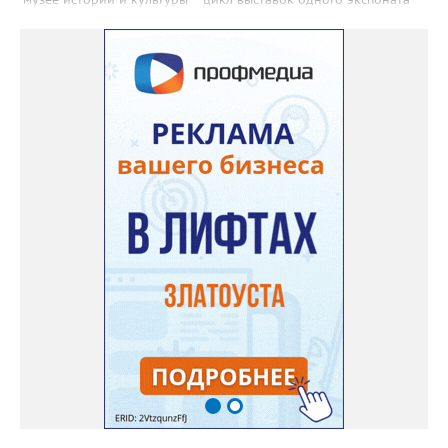
«Артефакт из прошлого»: «Письменный прибор: сталь и
мастерство». В 11-00 в ДОЛ «Горный», «Металлург», «Лесная
сказка» - спортивный праздник «День физкультурника». В 14-
00 на стадионе «Металлург» - первенство Челябинской области
по футболу среди юношей до 13 лет. 9 августа, воскресенье С
10-00 до 17-30 в музее истории и культуры – выставки
«Уральский эскадрон», «Златоуст – город трудовой доблести»,
цикл выставок одного экспоната «Артефакт из прошлого»:
«Русский кремниевый кавалерийский пистолет образца 1839
года». В течение дня, в палаточном лагере на берегу Ая близ
села Веселовка – VI открытый городской фестиваль авторской
песни и поэзии имени Юрия Зыкова «На арбузных корках». В
11-00 в ДОЛ «Горный», «Металлург», «Лесная сказка» -
спортивный праздник «День физкультурника». С 11-00 до 19-
00 в библиотеке «Окна» - книжная выставка «Дачные
истории». В кинотеатрах города, по расписанию сеансов –
премьеры недели: «Старый орёл» (12+), «За любовь» (16+),
«Всё, что мы потеряли» (18+). По «Пушкинской карте»: «Мой
дикий друг. Возвращение домой» (6+), «На деревню
дедушке-2» (6+), «Старый орёл» (12+). Обсуждение новости
здесь ВКОНТАКТЕ https://vk.com/newszlatoust74