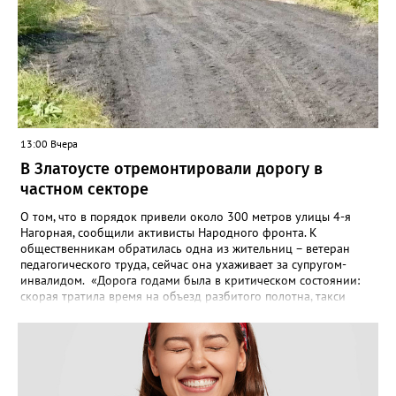
13:00 Вчера
В Златоусте отремонтировали дорогу в
частном секторе
О том, что в порядок привели около 300 метров улицы 4-я
Нагорная, сообщили активисты Народного фронта. К
общественникам обратилась одна из жительниц – ветеран
педагогического труда, сейчас она ухаживает за супругом-
инвалидом. «Дорога годами была в критическом состоянии:
скорая тратила время на объезд разбитого полотна, такси
порой отказывались пробираться к домам, щадя подвеску, а
однажды реанимация не смогла добраться до больного.
Жители писали в администрацию города и другие инстанции,
пытались ремонтировать дорогу своими силами – всё тщетно»,
– рассказали в ОНФ. Общественники подчеркнули: именно
они добились, чтобы участок разровняли и отсыпали. Для