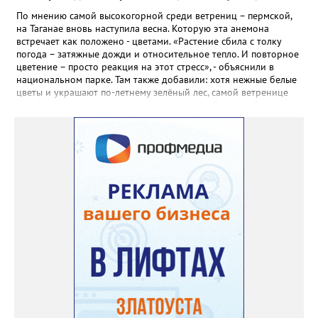
сухие цветы и стряхивать семена вокруг куртины, лаванда
весной прорастет сама. Ещё один секрет – этот символ
По мнению самой высокогорной среди ветрениц – пермской,
Прованса не любит «вкусную» почву. Добавляйте в посадочную
на Таганае вновь наступила весна. Которую эта анемона
яму гравий и песок – требуется хороший дренаж. В первый год
встречает как положено - цветами. «Растение сбила с толку
Екатерина рекомендует цветы убирать, чтобы силы куста
погода – затяжные дожди и относительное тепло. И повторное
пошли на наращивание корневой системы. А со второго года
цветение – просто реакция на этот стресс», - объяснили в
пусть лаванда цветёт во всю силу! Фото: Екатерина Бойко,
национальном парке. Там также добавили: хотя нежные белые
специально для «Златоуст.инфо». Обсуждение новости здесь
цветы и украшают по-летнему зелёный лес, самой ветренице
ВКОНТАКТЕ https://vk.com/newszlatoust74
такой «рецидив» пользы не приносит, а наоборот, забирает
силы перед долгой зимовкой.