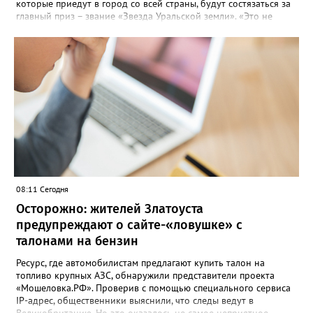
которые приедут в город со всей страны, будут состязаться за
главный приз – звание «Звезда Уральской земли». «Это не
просто конкурс, а четыре дня живого творчества:
прослушивания участников, мастер-классы от ведущих
наставников, выступления победителей прошлых лет и
приглашённых артистов», - сообщает оргкомитет. Вход на все
фестивальные мероприятия будет свободным. В 2025 году в
фестивале участвовали 26 финалистов из городов
Челябинской, Свердловской, Курганской, Оренбургской
областей, Ханты-Мансийского автономного округа и
Республики Башкортостан. Приглашённой звездой стал
идейный вдохновитель, организатор фестиваля, эстрадный
певец, победитель главного патриотического конкурса страны
«Солдатский конверт», лауреат премии в области культуры и
искусства «Золотая лира», участник телевизионных проектов
08:11 Сегодня
на Первом канале, обладатель звания «Голос страны» Алексей
Ковин.
Осторожно: жителей Златоуста
предупреждают о сайте-«ловушке» с
талонами на бензин
Ресурс, где автомобилистам предлагают купить талон на
топливо крупных АЗС, обнаружили представители проекта
«Мошеловка.РФ». Проверив с помощью специального сервиса
IP-адрес, общественники выяснили, что следы ведут в