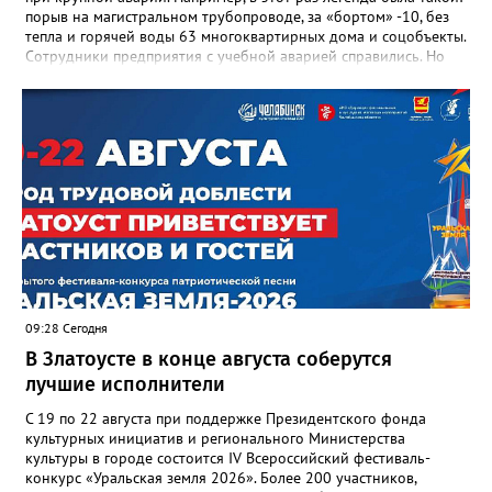
порыв на магистральном трубопроводе, за «бортом» -10, без
тепла и горячей воды 63 многоквартирных дома и соцобъекты.
Сотрудники предприятия с учебной аварией справились. Но
участвовавшие в тренировке представители Госжилинспекции
отметили и недочёты. «Например, управляющие компании
несвоевременно приняли меры для предотвращения
“перемерзания” общей домовой тепловой сети
многоквартирного дома, отсутствовало взаимодействие с
ресурсоснабжающей организацией, ЕДДС и иными службами»,
— сообщила начальник Главного управления ГЖИ Ирина
Настенко. В следующий раз, рекомендовали в
Госжилинспекции, службы должны действовать слаженно. И
оперативно делиться информацией со всеми
заинтересованными – от поставщика тепла до конечных
потребителей.
09:28 Сегодня
В Златоусте в конце августа соберутся
лучшие исполнители
С 19 по 22 августа при поддержке Президентского фонда
культурных инициатив и регионального Министерства
культуры в городе состоится IV Всероссийский фестиваль-
конкурс «Уральская земля 2026». Более 200 участников,