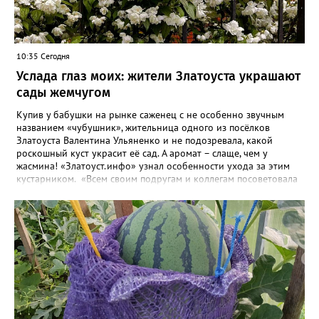
10:35 Сегодня
Услада глаз моих: жители Златоуста украшают
сады жемчугом
Купив у бабушки на рынке саженец с не особенно звучным
названием «чубушник», жительница одного из посёлков
Златоуста Валентина Ульяненко и не подозревала, какой
роскошный куст украсит её сад. А аромат – слаще, чем у
жасмина! «Златоуст.инфо» узнал особенности ухода за этим
кустарником. «Всем своим подругам и коллегам посоветовала
непременно посадить чубушник, и его становится в нашем
городе всё больше, - рассказала нашему порталу Валентина. – У
меня растёт, на мой взгляд, самый красивый сорт – «Жемчуг».
Моему кусту (на фото) четыре года, достаточно компактный.
Махровые цветки - диаметром шесть сантиметров. Цветёт в
июле не менее трёх недель. Oчень ароматный, что редко
встречается у сортовых особeй. Не бойтесь подстригать - он
это любит. Если не знаете, чем украсить свой сад, сажайте
чубушник, не пожалеете!». «Жемчужные» цветы Валентина
сушит и зимой добавляет в чай. Следующей весной планирует