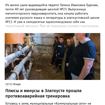
Из жизни ушла выдающийся педагог Галина Ивановна Гудкова,
почти 40 лет руководившая школой №23. Выпускница
магнитогорского педуниверситета, она начала работать
учителем русского языка и литературы в златоустовской школе
№22. И уже в семидесятые зарекомендовала себя как
талантливый методист. При её поддержке коллеги участвовали
в профессиональных конкурсах и добивались успехов.
«Благодаря её мудрому руководству в школе сформировался
сильный педагогический коллектив, объединённый общими
ценностями и любовью к своему делу. Для многих Галина
Ивановна навсегда останется не только талантливым
руководителем, но и настоящим Учителем с большой буквы», -
говорится в сообществе школы №23 во ВКонтакте. Свои
соболезнования семье Галины Ивановны выразил глава
Златоуста Олег Решетников. «Её вклад зафиксирован в
важнейших документах школы, но главное - он остался в
людях: в тех учителях, которых она поддержала, в тех
учениках, которых она вдохновила. Заслуженный учитель РФ,
«Отличник народного просвещения», обладатель медали «За
10:52 Вчера
доблестный труд», Галина Ивановна оставила не только
награды и документы, но и работающий, живой механизм
Плюсы и минусы: в Златоусте прошла
школы, который продолжает жить её принципами», - говорится
противоаварийная тренировка
в некрологе.
Готовясь к зиме, муниципальные «Коммунальные сети» не