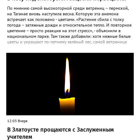
По мнению самой высокогорной среди ветрениц – пермской,
на Таганае вновь наступила весна. Которую эта анемона
встречает как положено - цветами. «Растение сбила с толку
погода – затяжные дожди и относительное тепло. И повторное
цветение – просто реакция на этот стресс», - объяснили в
национальном парке. Там также добавили: хотя нежные белые
цветы и украшают по-летнему зелёный лес, самой ветренице
такой «рецидив» пользы не приносит, а наоборот, забирает
силы перед долгой зимовкой.
12:03 Вчера
В Златоусте прощаются с Заслуженным
учителем