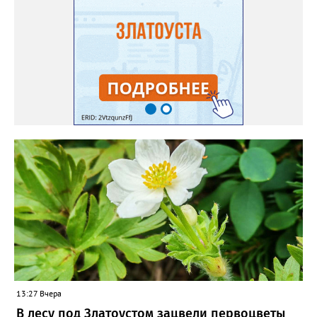
самосевом в ней отлично прорастают. Если иногда срезать
сухие цветы и стряхивать семена вокруг куртины, лаванда
весной прорастет сама. Ещё один секрет – этот символ
Прованса не любит «вкусную» почву. Добавляйте в посадочную
яму гравий и песок – требуется хороший дренаж. В первый год
Екатерина рекомендует цветы убирать, чтобы силы куста
пошли на наращивание корневой системы. А со второго года
пусть лаванда цветёт во всю силу! Фото: Екатерина Бойко,
специально для «Златоуст.инфо». Обсуждение новости здесь
ВКОНТАКТЕ https://vk.com/newszlatoust74
13:27 Вчера
В лесу под Златоустом зацвели первоцветы