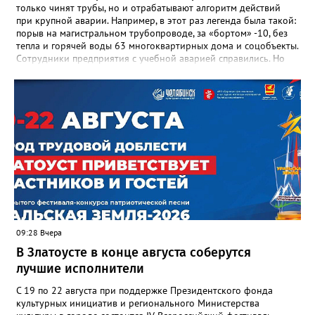
только чинят трубы, но и отрабатывают алгоритм действий
при крупной аварии. Например, в этот раз легенда была такой:
порыв на магистральном трубопроводе, за «бортом» -10, без
тепла и горячей воды 63 многоквартирных дома и соцобъекты.
Сотрудники предприятия с учебной аварией справились. Но
участвовавшие в тренировке представители Госжилинспекции
отметили и недочёты. «Например, управляющие компании
несвоевременно приняли меры для предотвращения
“перемерзания” общей домовой тепловой сети
многоквартирного дома, отсутствовало взаимодействие с
ресурсоснабжающей организацией, ЕДДС и иными службами»,
— сообщила начальник Главного управления ГЖИ Ирина
Настенко. В следующий раз, рекомендовали в
Госжилинспекции, службы должны действовать слаженно. И
оперативно делиться информацией со всеми
заинтересованными – от поставщика тепла до конечных
потребителей.
09:28 Вчера
В Златоусте в конце августа соберутся
лучшие исполнители
С 19 по 22 августа при поддержке Президентского фонда
культурных инициатив и регионального Министерства