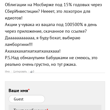
Облигации на Мосбирже под 15% годовых через
СберИнвестиции? Неееет, это лохотрон для
идиотов!
Акции у чувака из вацапа под 100500% в день
через приложение, скачанное по ссылке?
Даааааааааааа, я буду бохат, выбираю
ламборгини!!!
Ахахахахапхапхапхахахааа!
P.S.Над обманутыми бабушками не смеюсь, это
реально очень грустно, но тут ржака.
Имя
Цитировать
0
Ваше имя
*