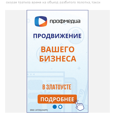
скорая тратила время на объезд разбитого полотна, такси
порой отказывались пробираться к домам, щадя подвеску, а
однажды реанимация не смогла добраться до больного.
Жители писали в администрацию города и другие инстанции,
пытались ремонтировать дорогу своими силами – всё тщетно»,
– рассказали в ОНФ. Общественники подчеркнули: именно
они добились, чтобы участок разровняли и отсыпали. Для
этого потребовалось обратиться в мэрию Златоуста.