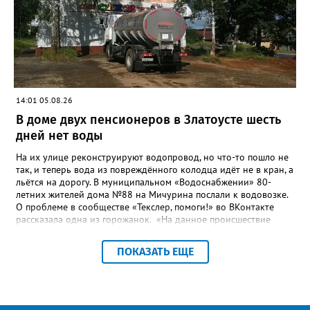
бесхозных объектов и возможные сценарии развития этой
сферы городского хозяйства. В июне 2025 года
«Златоуст.инфо» сообщал о подобных торгах. Тогда цена
вопроса была почти в три раза выше - 9 миллионов 13 тысяч
486 рублей, а в списке работ была разработка электронной
системы ливнёвок.
14:01 05.08.26
В доме двух пенсионеров в Златоусте шесть
дней нет воды
На их улице реконструируют водопровод, но что-то пошло не
так, и теперь вода из повреждённого колодца идёт не в кран, а
льётся на дорогу. В муниципальном «Водоснабжении» 80-
летних жителей дома №88 на Мичурина послали к водовозке.
О проблеме в сообществе «Текслер, помоги!» во ВКонтакте
рассказала одна из горожанок. «На данное происшествие
аварийная бригада до сих пор не приехала, и по словам
гл.инженера Шепелева А.Н. из обслуживающей организации
ПОКАЗАТЬ ЕЩЕ
МУП ЗГО "Златоустовское Водоснабжение" ул. Островского, 7,
никакие работы по восстановлению подачи воды в дом
проводиться не будут. Вот уже шесть дней пенсионеры без
воды!», - пишет возмущённая женщина (стиль, орфография и
пунктуация авторские). Под обращением есть комментарий