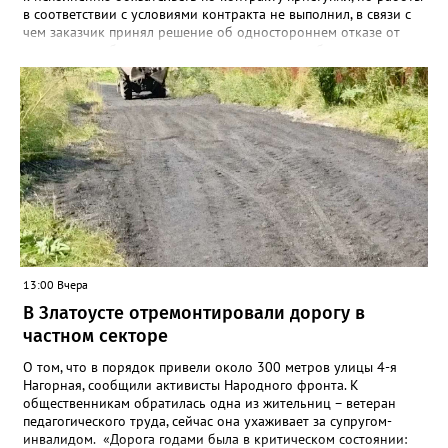
в соответствии с условиями контракта не выполнил, в связи с
чем заказчик принял решение об одностороннем отказе от
исполнения обязательств по контракту», – сообщили в
Челябинском УФАС. Антимонопольная служба приняла
решение включить ООО «ПИАЛ» в реестр недобросовестных
поставщиков. В чёрном списке уфимский подрядчик будет два
года.
13:00 Вчера
В Златоусте отремонтировали дорогу в
частном секторе
О том, что в порядок привели около 300 метров улицы 4-я
Нагорная, сообщили активисты Народного фронта. К
общественникам обратилась одна из жительниц – ветеран
педагогического труда, сейчас она ухаживает за супругом-
инвалидом. «Дорога годами была в критическом состоянии: