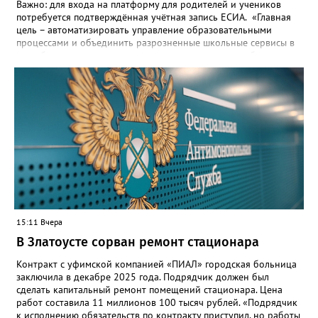
Важно: для входа на платформу для родителей и учеников
потребуется подтверждённая учётная запись ЕСИА. «Главная
цель – автоматизировать управление образовательными
процессами и объединить разрозненные школьные сервисы в
одну безопасную государственную экосистему, - сообщили в
региональном министерстве образования. - Платформа ТОР
“Моя школа” объединит все школьные сервисы в единую
безопасную государственную экосистему. Предполагается, что
переход пройдёт максимально комфортно для пользователей».
Привычные функции - оценки, расписание, домашние задания,
связь с учителями, знакомые пользователям экосистемы
«Госуслуги Моя школа», не просто сохранятся, они будут
собраны в одном месте, подчеркнули в ведомстве. Причём в
этом случае переход на ТОР станет вообще незаметным.
15:11 Вчера
В Златоусте сорван ремонт стационара
Контракт с уфимской компанией «ПИАЛ» городская больница
заключила в декабре 2025 года. Подрядчик должен был
сделать капитальный ремонт помещений стационара. Цена
работ составила 11 миллионов 100 тысяч рублей. «Подрядчик
к исполнению обязательств по контракту приступил, но работы