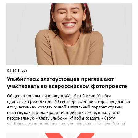
08:39 Вчера
Улыбнитесь: златоустовцев приглашают
участвовать во всероссийском фотопроекте
Общенациональный конкурс «Улыбка России. Улыбка
единства» проходит до 20 сентября. Организаторы предлагают
его участникам создать живой визуальный портрет страны,
показав, как города хранят историю их семьи, и получить
персональную «Карту улыбок». «Чтобы создать «Карту
улыбок», нужно выполнить четыре простых шага: перейти на
сайт улыбкароссии.рф и нажать кнопку «Собрать карту
улыбок»; загрузить фотографию с улыбкой – подойдёт портрет