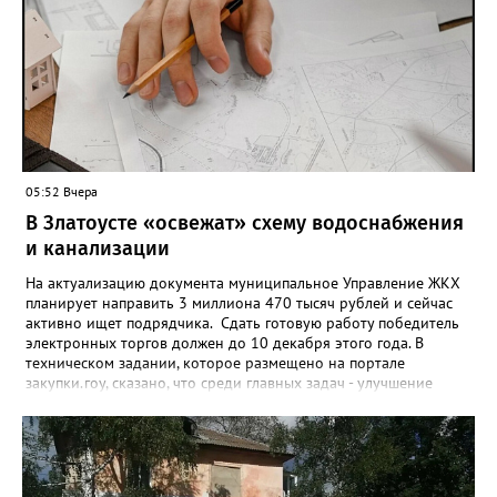
запрет отозвать. При этом, утверждают аналитики бюро,
примерно каждый пятый из тех, кто установил самозапрет,
никогда кредиты не брал, столько же погасили долги недавно,
а больше половины имеют долговые обязательства сейчас.
05:52 Вчера
В Златоусте «освежат» схему водоснабжения
и канализации
На актуализацию документа муниципальное Управление ЖКХ
планирует направить 3 миллиона 470 тысяч рублей и сейчас
активно ищет подрядчика. Сдать готовую работу победитель
электронных торгов должен до 10 декабря этого года. В
техническом задании, которое размещено на портале
закупки.гоу, сказано, что среди главных задач - улучшение
качества жизни и охраны здоровья златоустовцев и
повышение энергоэффективности систем. Кроме электронных
схем, исполнителю нужно разработать предложения по
строительству и реконструкции водоснабжения и канализации,
оценив размер вложений, а также представить перечень