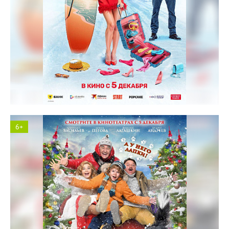
Солярис кинотеатр
6+