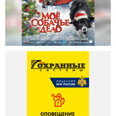
Солярис кинотеатр