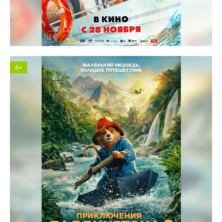
Солярис кинотеатр
6+
Солярис кинотеатр