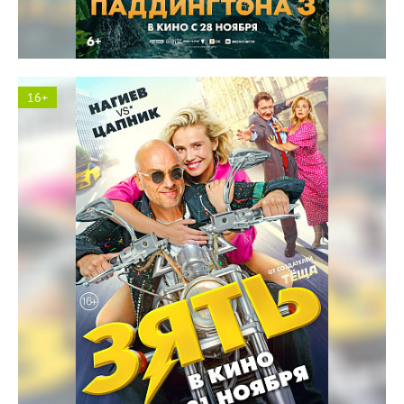
16+
Солярис кинотеатр