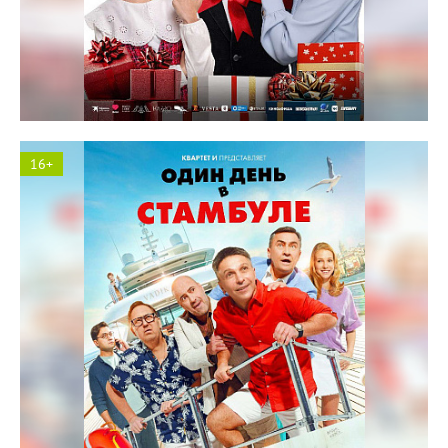
Солярис кинотеатр
16+