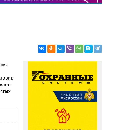
ушка
узовик
вает
остых