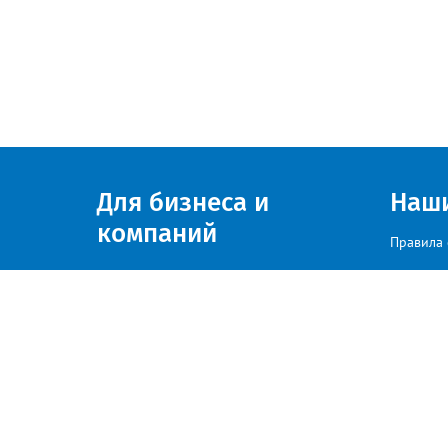
Для бизнеса и
Наш
компаний
Правила 
Присоединяйтесь к нам
© zlatoust.info 2020
По вопросам размещения рекла
Политика конфиденциальности