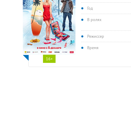
Год
В ролях
Режиссер
Время
16+