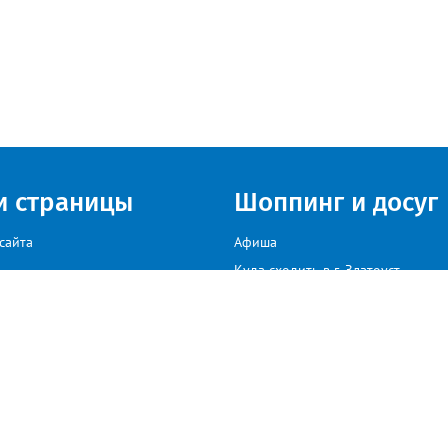
и страницы
Шоппинг и досуг
сайта
Афиша
Куда сходить в г. Златоуст
мы на сайте звоните: +79222307040, пишите: target-profmedia@mail.ru