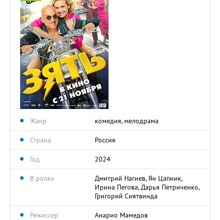
Жанр
комедия, мелодрама
Страна
Россия
Год
2024
В ролях
Дмитрий Нагиев, Ян Цапник,
Ирина Пегова, Дарья Петриченко,
Григорий Сиятвинда
Режиссер
Анарио Мамедов