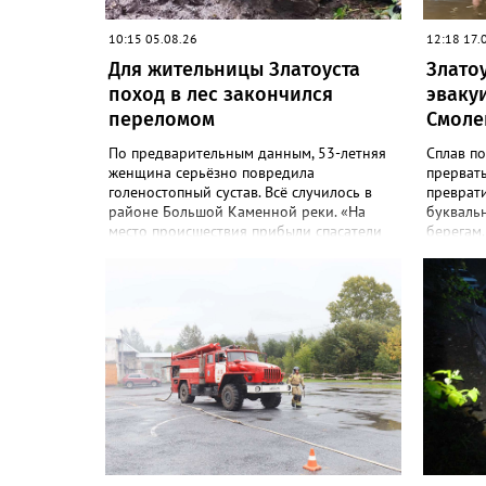
10:15 05.08.26
12:18 17.
Для жительницы Златоуста
Злато
поход в лес закончился
эваку
переломом
Смоле
По предварительным данным, 53-летняя
Сплав по
женщина серьёзно повредила
прервать
голеностопный сустав. Всё случилось в
преврати
районе Большой Каменной реки. «На
буквальн
место происшествия прибыли спасатели
берегам.
из Златоуста. Они оказали первую
справить
помощь, зафиксировали травмированную
позвонил
ногу и на квадроцикле эвакуировали
разверну
пострадавшую к Центральной усадьбе
Первой 
национального парка, где передали
сбор гру
сотрудникам скорой помощи», -
которых 
сообщили в областной поисково-
одном ме
спасательной службе. Сотрудники МЧС
подростк
вновь напомнили: поход в лес и в горы
уже глуб
требует серьёзной подготовки и
продолжа
правильно подобранного снаряжения.
К полуд
Например, не стоит надевать обувь с
были бл
гладкой подошвой, тем более что сейчас
автовок