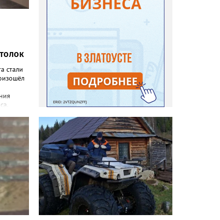
отолок
а стали
оизошёл
ния
са,
ание
овлено,
ты в
 связи с
тных
лочного
чки
ьной
 оценка
льного