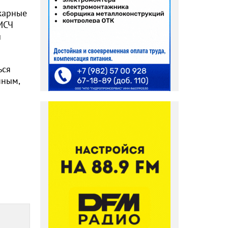
ожарные
 МСЧ
ы
ься
нным,