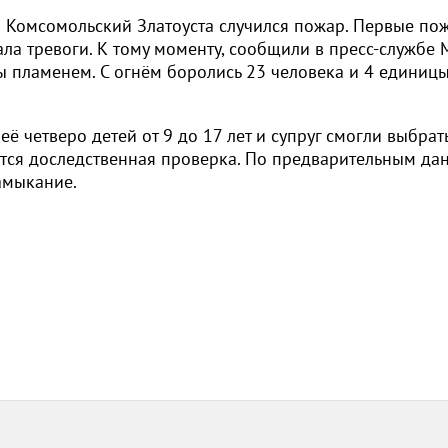
ка Комсомольский Златоуста случился пожар. Первые п
ала тревоги. К тому моменту, сообщили в пресс-службе
 пламенем. С огнём боролись 23 человека и 4 единиц
её четверо детей от 9 до 17 лет и супруг смогли выбрат
тся доследственная проверка. По предварительным да
 замыкание.