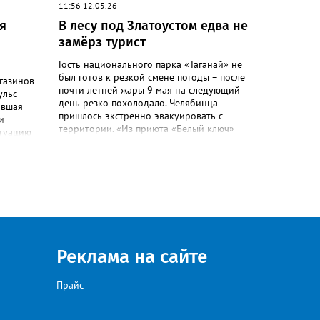
11:56 12.05.26
и
я
В лесу под Златоустом едва не
ичии
замёрз турист
Гость национального парка «Таганай» не
был готов к резкой смене погоды – после
агазинов
почти летней жары 9 мая на следующий
ульс
день резко похолодало. Челябинца
ившая
пришлось экстренно эвакуировать с
и
территории. «Из приюта «Белый ключ»
итуацию
поступило сообщение о мужчине с
.
переохлаждением. Спасатели
чины,
Златоустовского поисково-спасательного
 пути
отряда транспортировали мужчину до
м. Тогда
Центральной усадьбы, где уже ждала
ку от
машина скорой медицинской помощи», –
куратно
сообщили в пресс-центре ПСС по
а язык.
Челябинской области. К счастью, это был
еловек
единственный инцидент за все
а его в
Реклама на сайте
праздничные выходные, отметили в ПСС.
ой», -
Всего за время традиционного дежурства
ВД.
спасателей на Таганае и Иремеле через
Прайс
ницу с
посты прошли более 2 тысяч человек,
включая 210 детей. Кроме челябинцев,
сти