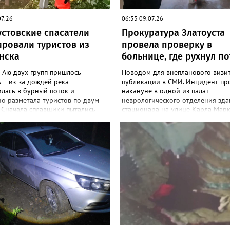
07.26
06:53 09.07.26
устовские спасатели
Прокуратура Златоуста
ировали туристов из
провела проверку в
нска
больнице, где рухнул п
 Аю двух групп пришлось
Поводом для внепланового визит
 – из-за дождей река
публикации в СМИ. Инцидент пр
лась в бурный поток и
накануне в одной из палат
о разметала туристов по двум
неврологического отделения зда
 Сначала сплавщики пытались
стационара на улице Карла Марк
ся самостоятельно, но потом
пациентов перевели в другое зд
и 112. Спасательная операция
городской больницы. «Выездной
лась в районе села Медведёвка.
проверкой предварительно устан
задачей сотрудников МЧС стал
что на момент инцидента пациен
ппы из 25 человек, среди
указанной палате отсутствовали в
было 19 детей от 9 до 17 лет, в
проведением в больнице ремон
сте. Троих отбившихся от своих
работ. Причиной отслоения отде
ов удалось найти и переправить
слоя потолка в палате явилось
окой ночью. Работа на воде
подтопление в результате проте
лась более шестнадцати часов.
кровли», - сообщили в регионал
ню следующего дня все туристы
прокуратуре. В ходе проверки
агополучно доставлены на
прокуратурой города будет дана
зал Кусы. Медицинская помощь
исполнению требований федера