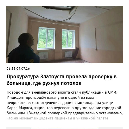
группы из 25 человек, среди которых было 19 детей от 9 до 17
лет, в одном месте. Троих отбившихся от своих подростков
удалось найти и переправить уже глубокой ночью. Работа на
воде продолжалась более шестнадцати часов. К полудню
следующего дня все туристы были благополучно доставлены
на автовокзал Кусы. Медицинская помощь никому из них не
потребовалась.
06:53 09.07.26
Прокуратура Златоуста провела проверку в
больнице, где рухнул потолок
Поводом для внепланового визита стали публикации в СМИ.
Инцидент произошёл накануне в одной из палат
неврологического отделения здания стационара на улице
Карла Маркса, пациентов перевели в другое здание городской
больницы. «Выездной проверкой предварительно установлено,
что на момент инцидента пациенты в указанной палате
отсутствовали в связи с проведением в больнице ремонтных
работ. Причиной отслоения отделочного слоя потолка в палате