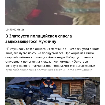
открытыми дверьми и ключами в замке.
10:50 02.06.26
В Златоусте полицейская спасла
задыхающегося мужчину
ЧП случилось возле одного из магазинов – человек упал лицом
вниз, его пульс почти не прощупывался. Проходившая мимо
старший лейтенант полиции Александра Робертус оценила
ситуацию и приступила к оказанию помощи. «Осмотрев
ротовую полость мужчины, она поняла, что его дыхательные
пути заблокированы распухшим языком. Тогда сотрудница
подняла с земли дужку от разбившихся очков мужчины,
аккуратно вставила её в рот и зафиксировала язык. Воздух
снова пошел в лёгкие – человек задышал. Полицейский
удерживала его в таком положении до приезда скорой», -
рассказали в златоустовском ОМВД. Пострадавшего доставили
в больницу с ушибами. Руководство ГУ МВД и
Законодательное собрание области решают вопрос о
награждении Александры Робертус.