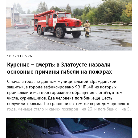
10:37 11.06.26
Курение – смерть: в Златоусте назвали
основные причины гибели на пожарах
С начала года, по данным муниципальной «Гражданской
защиты», в городе зафиксировано 99 ЧП, 48 из которых
произошли из-за неосторожного обращения с огнём, в том
числе, курильщиков. Два человека погибли, ещё шесть
получили травмы. По сравнению с тем же периодом прошлого
года, меньше стало и самих пожаров - на 23, и погибших – на 5,
а вот количество травмированных возросло – в 2025-м их
было четверо. Кроме неосторожности при обращении с огнём,
чаще всего причинами пожаров в Златоусте становятся
неисправные электропроводка и печи. Из-за них в этом году
загоралось уже 38 раз, в таких ЧП пострадали два человека.