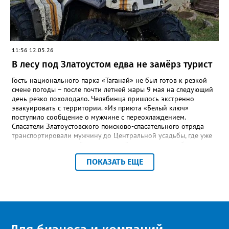
11:56 12.05.26
В лесу под Златоустом едва не замёрз турист
Гость национального парка «Таганай» не был готов к резкой
смене погоды – после почти летней жары 9 мая на следующий
день резко похолодало. Челябинца пришлось экстренно
эвакуировать с территории. «Из приюта «Белый ключ»
поступило сообщение о мужчине с переохлаждением.
Спасатели Златоустовского поисково-спасательного отряда
транспортировали мужчину до Центральной усадьбы, где уже
ждала машина скорой медицинской помощи», – сообщили в
пресс-центре ПСС по Челябинской области. К счастью, это был
ПОКАЗАТЬ ЕЩЕ
единственный инцидент за все праздничные выходные,
отметили в ПСС. Всего за время традиционного дежурства
спасателей на Таганае и Иремеле через посты прошли более 2
тысяч человек, включая 210 детей. Кроме челябинцев, это
были гости из Нижнего Тагила, Перми, Тюмени, Казани, Москвы,
Уфы и Санкт-Петербурга.