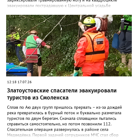
зафиксировали травмированную ногу и на квадроцикле
эвакуировали пострадавшую к Центральной усадьбе
национального парка, где передали сотрудникам скорой
помощи», - сообщили в областной поисково-спасательной
службе. Сотрудники МЧС вновь напомнили: поход в лес и в
горы требует серьёзной подготовки и правильно
подобранного снаряжения. Например, не стоит надевать обувь
с гладкой подошвой, тем более что сейчас тропы Таганая
мокрые и грязные после недавних обильных дождей.
12:18 17.07.26
Златоустовские спасатели эвакуировали
туристов из Смоленска
Сплав по Аю двух групп пришлось прервать – из-за дождей
река превратилась в бурный поток и буквально разметала
туристов по двум берегам. Сначала сплавщики пытались
справиться самостоятельно, но потом позвонили 112.
Спасательная операция развернулась в районе села
Медведёвка. Первой задачей сотрудников МЧС стал сбор