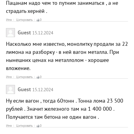
Пацанам надо чем то путним заниматься , а не
страдать хернёй .
Имя
Цитировать
0
Guest
15.12.2024
Насколько мне известно, монолитку продали за 22
лимона на разборку - в ней вагон металла. При
нынешних ценах на металлолом - хорошее
вложение.
Имя
Цитировать
0
Guest
15.12.2024
Ну если вагон , тогда 60тонн . Тонна лома 23 500
рублей . Значит железного там на 1 400 000 .
Получается там бетона не один вагон .
Имя
Цитировать
0