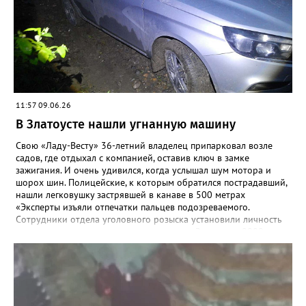
Причинами ещё 5 пожаров стали поджоги.
11:57 09.06.26
В Златоусте нашли угнанную машину
Свою «Ладу-Весту» 36-летний владелец припарковал возле
садов, где отдыхал с компанией, оставив ключ в замке
зажигания. И очень удивился, когда услышал шум мотора и
шорох шин. Полицейские, к которым обратился пострадавший,
нашли легковушку застрявшей в канаве в 500 метрах
«Эксперты изъяли отпечатки пальцев подозреваемого.
Сотрудники отдела уголовного розыска установили личность
предположительного угонщика — житель Златоуста, 2009 года
рождения. Ранее он состоял на учёте в инспекции по делам
несовершеннолетних за акты вандализма. По горячим следам
подозреваемый был задержан», - рассказали в златоустовском
ОМВД. Молодой человек стал фигурантом уголовного дела по
статье об угоне, а правоохранители призвали автомобилистов
не оставлять машины надолго без внимания, тем более – с