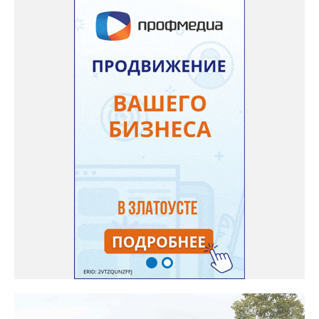
явилось подтопление в результате протечки кровли», -
сообщили в региональной прокуратуре. В ходе проверки
прокуратурой города будет дана оценка исполнению
требований федерального законодательства ответственными
должностными лицами. При наличии оснований будут приняты
мер прокурорского реагирования.