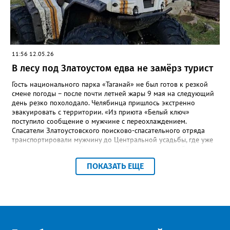
награждении Александры Робертус.
11:56 12.05.26
В лесу под Златоустом едва не замёрз турист
Гость национального парка «Таганай» не был готов к резкой
смене погоды – после почти летней жары 9 мая на следующий
день резко похолодало. Челябинца пришлось экстренно
эвакуировать с территории. «Из приюта «Белый ключ»
поступило сообщение о мужчине с переохлаждением.
Спасатели Златоустовского поисково-спасательного отряда
транспортировали мужчину до Центральной усадьбы, где уже
ждала машина скорой медицинской помощи», – сообщили в
пресс-центре ПСС по Челябинской области. К счастью, это был
ПОКАЗАТЬ ЕЩЕ
единственный инцидент за все праздничные выходные,
отметили в ПСС. Всего за время традиционного дежурства
спасателей на Таганае и Иремеле через посты прошли более 2
тысяч человек, включая 210 детей. Кроме челябинцев, это
были гости из Нижнего Тагила, Перми, Тюмени, Казани, Москвы,
Уфы и Санкт-Петербурга.