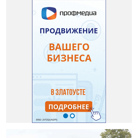
работ. Причиной отслоения отделочного слоя потолка в палате
явилось подтопление в результате протечки кровли», -
сообщили в региональной прокуратуре. В ходе проверки
прокуратурой города будет дана оценка исполнению
требований федерального законодательства ответственными
должностными лицами. При наличии оснований будут приняты
мер прокурорского реагирования.