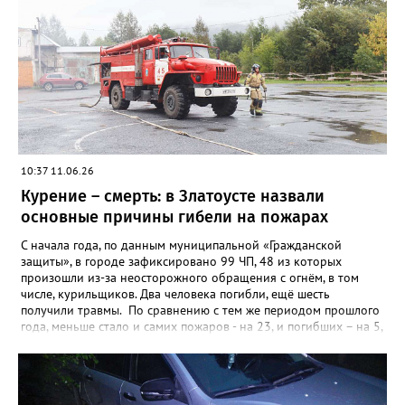
10:37 11.06.26
Курение – смерть: в Златоусте назвали
основные причины гибели на пожарах
С начала года, по данным муниципальной «Гражданской
защиты», в городе зафиксировано 99 ЧП, 48 из которых
произошли из-за неосторожного обращения с огнём, в том
числе, курильщиков. Два человека погибли, ещё шесть
получили травмы. По сравнению с тем же периодом прошлого
года, меньше стало и самих пожаров - на 23, и погибших – на 5,
а вот количество травмированных возросло – в 2025-м их
было четверо. Кроме неосторожности при обращении с огнём,
чаще всего причинами пожаров в Златоусте становятся
неисправные электропроводка и печи. Из-за них в этом году