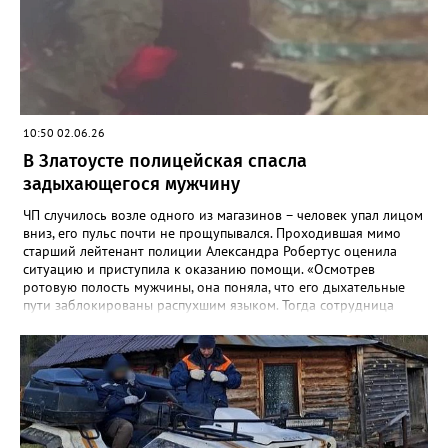
не оставлять машины надолго без внимания, тем более – с
открытыми дверьми и ключами в замке.
10:50 02.06.26
В Златоусте полицейская спасла
задыхающегося мужчину
ЧП случилось возле одного из магазинов – человек упал лицом
вниз, его пульс почти не прощупывался. Проходившая мимо
старший лейтенант полиции Александра Робертус оценила
ситуацию и приступила к оказанию помощи. «Осмотрев
ротовую полость мужчины, она поняла, что его дыхательные
пути заблокированы распухшим языком. Тогда сотрудница
подняла с земли дужку от разбившихся очков мужчины,
аккуратно вставила её в рот и зафиксировала язык. Воздух
снова пошел в лёгкие – человек задышал. Полицейский
удерживала его в таком положении до приезда скорой», -
рассказали в златоустовском ОМВД. Пострадавшего доставили
в больницу с ушибами. Руководство ГУ МВД и
Законодательное собрание области решают вопрос о