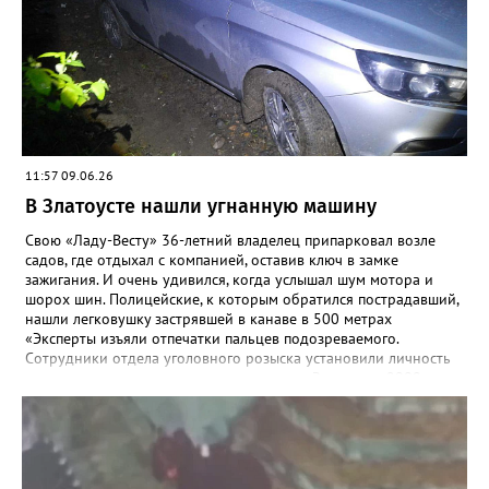
загоралось уже 38 раз, в таких ЧП пострадали два человека.
Причинами ещё 5 пожаров стали поджоги.
11:57 09.06.26
В Златоусте нашли угнанную машину
Свою «Ладу-Весту» 36-летний владелец припарковал возле
садов, где отдыхал с компанией, оставив ключ в замке
зажигания. И очень удивился, когда услышал шум мотора и
шорох шин. Полицейские, к которым обратился пострадавший,
нашли легковушку застрявшей в канаве в 500 метрах
«Эксперты изъяли отпечатки пальцев подозреваемого.
Сотрудники отдела уголовного розыска установили личность
предположительного угонщика — житель Златоуста, 2009 года
рождения. Ранее он состоял на учёте в инспекции по делам
несовершеннолетних за акты вандализма. По горячим следам
подозреваемый был задержан», - рассказали в златоустовском
ОМВД. Молодой человек стал фигурантом уголовного дела по
статье об угоне, а правоохранители призвали автомобилистов