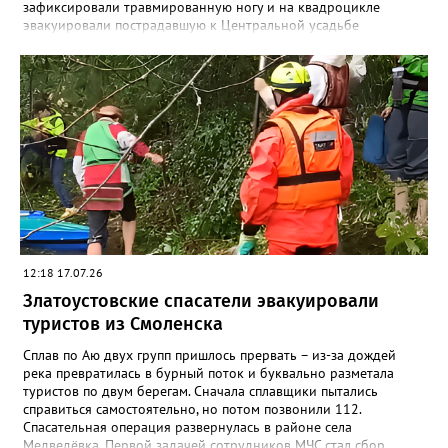
зафиксировали травмированную ногу и на квадроцикле
эвакуировали пострадавшую к Центральной усадьбе
национального парка, где передали сотрудникам скорой
помощи», - сообщили в областной поисково-спасательной
службе. Сотрудники МЧС вновь напомнили: поход в лес и в
горы требует серьёзной подготовки и правильно
подобранного снаряжения. Например, не стоит надевать обувь
с гладкой подошвой, тем более что сейчас тропы Таганая
мокрые и грязные после недавних обильных дождей.
12:18 17.07.26
Златоустовские спасатели эвакуировали
туристов из Смоленска
Сплав по Аю двух групп пришлось прервать – из-за дождей
река превратилась в бурный поток и буквально разметала
туристов по двум берегам. Сначала сплавщики пытались
справиться самостоятельно, но потом позвонили 112.
Спасательная операция развернулась в районе села
Медведёвка. Первой задачей сотрудников МЧС стал сбор