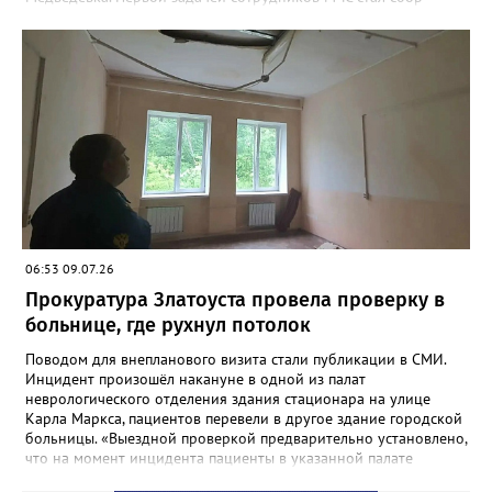
группы из 25 человек, среди которых было 19 детей от 9 до 17
лет, в одном месте. Троих отбившихся от своих подростков
удалось найти и переправить уже глубокой ночью. Работа на
воде продолжалась более шестнадцати часов. К полудню
следующего дня все туристы были благополучно доставлены
на автовокзал Кусы. Медицинская помощь никому из них не
потребовалась.
06:53 09.07.26
Прокуратура Златоуста провела проверку в
больнице, где рухнул потолок
Поводом для внепланового визита стали публикации в СМИ.
Инцидент произошёл накануне в одной из палат
неврологического отделения здания стационара на улице
Карла Маркса, пациентов перевели в другое здание городской
больницы. «Выездной проверкой предварительно установлено,
что на момент инцидента пациенты в указанной палате
отсутствовали в связи с проведением в больнице ремонтных