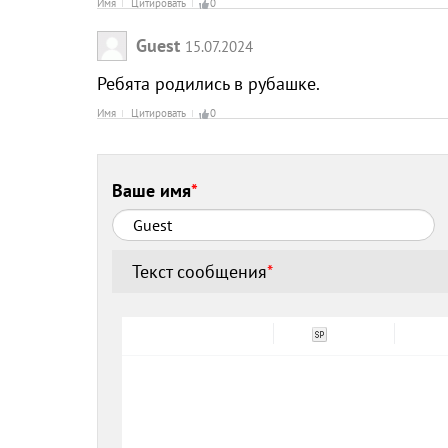
Имя
Цитировать
0
Guest
15.07.2024
Ребята родились в рубашке.
Имя
Цитировать
0
Ваше имя
*
Текст сообщения
*