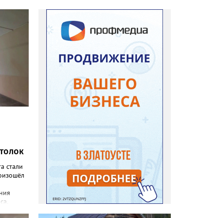
отолок
а стали
оизошёл
ния
са,
ание