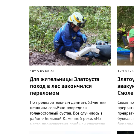
10:15 05.08.26
12:18 17.
Для жительницы Златоуста
Злато
поход в лес закончился
эваку
переломом
Смоле
По предварительным данным, 53-летняя
Сплав по
женщина серьёзно повредила
прервать
голеностопный сустав. Всё случилось в
преврати
районе Большой Каменной реки. «На
буквальн
место происшествия прибыли спасатели
берегам.
из Златоуста. Они оказали первую
справить