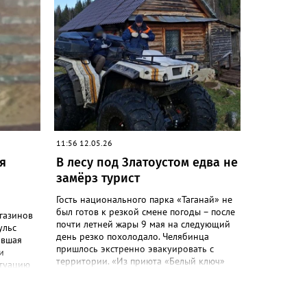
овлено,
ты в
 связи с
тных
лочного
чки
ьной
 оценка
льного
11:56 12.05.26
и
я
В лесу под Златоустом едва не
ичии
замёрз турист
Гость национального парка «Таганай» не
был готов к резкой смене погоды – после
агазинов
почти летней жары 9 мая на следующий
ульс
день резко похолодало. Челябинца
ившая
пришлось экстренно эвакуировать с
и
территории. «Из приюта «Белый ключ»
итуацию
поступило сообщение о мужчине с
.
переохлаждением. Спасатели
чины,
Златоустовского поисково-спасательного
 пути