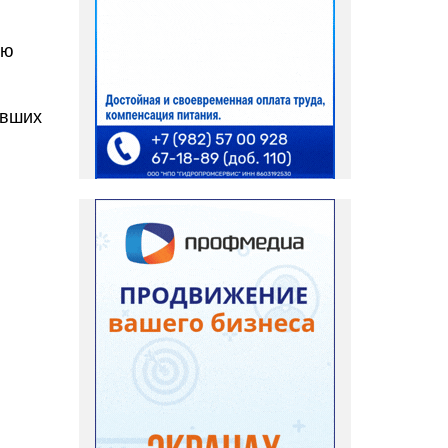
ую
ивших