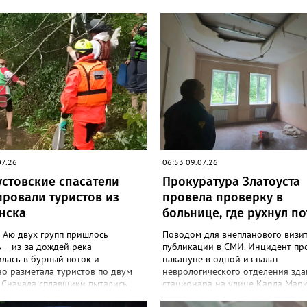
07.26
06:53 09.07.26
устовские спасатели
Прокуратура Златоуста
ировали туристов из
провела проверку в
нска
больнице, где рухнул п
 Аю двух групп пришлось
Поводом для внепланового визит
 – из-за дождей река
публикации в СМИ. Инцидент пр
лась в бурный поток и
накануне в одной из палат
о разметала туристов по двум
неврологического отделения зда
 Сначала сплавщики пытались
стационара на улице Карла Марк
ся самостоятельно, но потом
пациентов перевели в другое зд