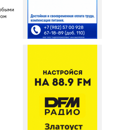
любыми
гом