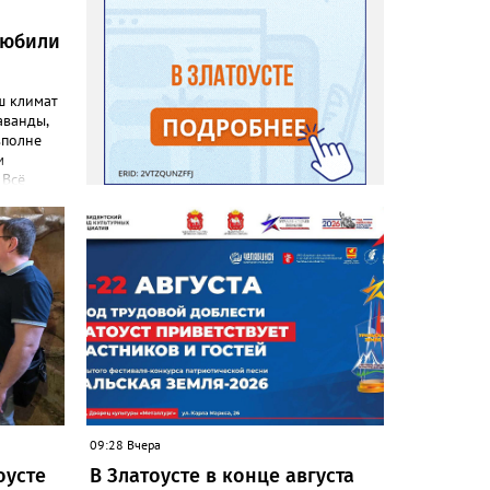
любили
ш климат
аванды,
вполне
м
 Всё
емятся
эстетику
 узнал
ниц. «Я
евого
), -
ка
–
то
т уже
. Соседи
 лаванду
09:28 Вчера
ы и саше
оусте
В Златоусте в конце августа