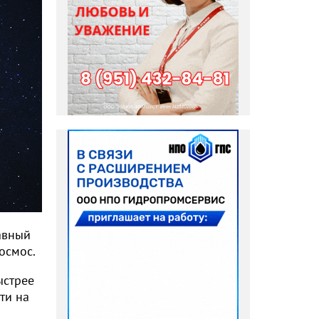
авный
осмос.
ыстрее
ти на