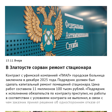
одну безопасную государственную экосистему, - сообщили в
региональном министерстве образования. - Платформа ТОР
“Моя школа” объединит все школьные сервисы в единую
безопасную государственную экосистему. Предполагается, что
переход пройдёт максимально комфортно для пользователей».
Привычные функции - оценки, расписание, домашние задания,
связь с учителями, знакомые пользователям экосистемы
«Госуслуги Моя школа», не просто сохранятся, они будут
собраны в одном месте, подчеркнули в ведомстве. Причём в
этом случае переход на ТОР станет вообще незаметным.
15:11 Вчера
В Златоусте сорван ремонт стационара
Контракт с уфимской компанией «ПИАЛ» городская больница
заключила в декабре 2025 года. Подрядчик должен был
сделать капитальный ремонт помещений стационара. Цена
работ составила 11 миллионов 100 тысяч рублей. «Подрядчик
к исполнению обязательств по контракту приступил, но работы
в соответствии с условиями контракта не выполнил, в связи с
чем заказчик принял решение об одностороннем отказе от
исполнения обязательств по контракту», – сообщили в
Челябинском УФАС. Антимонопольная служба приняла