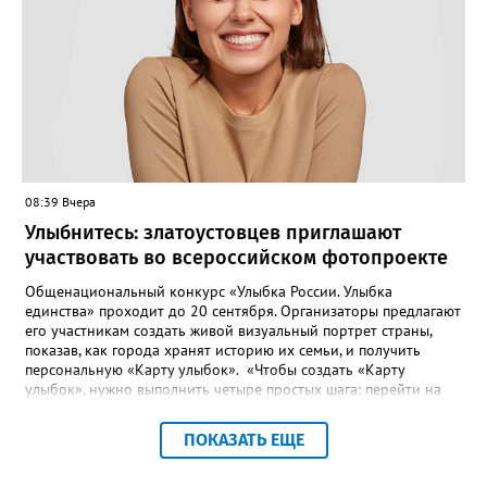
пытались ремонтировать дорогу своими силами – всё тщетно»,
– рассказали в ОНФ. Общественники подчеркнули: именно
они добились, чтобы участок разровняли и отсыпали. Для
этого потребовалось обратиться в мэрию Златоуста.
08:39 Вчера
Улыбнитесь: златоустовцев приглашают
участвовать во всероссийском фотопроекте
Общенациональный конкурс «Улыбка России. Улыбка
единства» проходит до 20 сентября. Организаторы предлагают
его участникам создать живой визуальный портрет страны,
показав, как города хранят историю их семьи, и получить
персональную «Карту улыбок». «Чтобы создать «Карту
улыбок», нужно выполнить четыре простых шага: перейти на
сайт улыбкароссии.рф и нажать кнопку «Собрать карту
улыбок»; загрузить фотографию с улыбкой – подойдёт портрет
ПОКАЗАТЬ ЕЩЕ
одного человека, пары, семьи или нескольких поколений в
одном кадре; отметить один или несколько городов,
связанных с историей семьи или важными воспоминаниями;