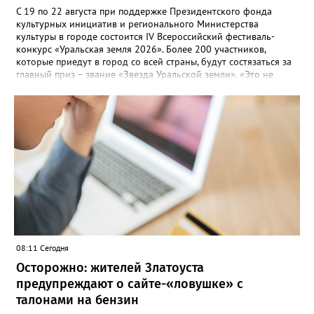
С 19 по 22 августа при поддержке Президентского фонда
культурных инициатив и регионального Министерства
культуры в городе состоится IV Всероссийский фестиваль-
конкурс «Уральская земля 2026». Более 200 участников,
которые приедут в город со всей страны, будут состязаться за
главный приз – звание «Звезда Уральской земли». «Это не
просто конкурс, а четыре дня живого творчества:
прослушивания участников, мастер-классы от ведущих
наставников, выступления победителей прошлых лет и
приглашённых артистов», - сообщает оргкомитет. Вход на все
фестивальные мероприятия будет свободным. В 2025 году в
фестивале участвовали 26 финалистов из городов
Челябинской, Свердловской, Курганской, Оренбургской
областей, Ханты-Мансийского автономного округа и
Республики Башкортостан. Приглашённой звездой стал
идейный вдохновитель, организатор фестиваля, эстрадный
певец, победитель главного патриотического конкурса страны
«Солдатский конверт», лауреат премии в области культуры и
искусства «Золотая лира», участник телевизионных проектов
08:11 Сегодня
на Первом канале, обладатель звания «Голос страны» Алексей
Ковин.
Осторожно: жителей Златоуста
предупреждают о сайте-«ловушке» с
талонами на бензин