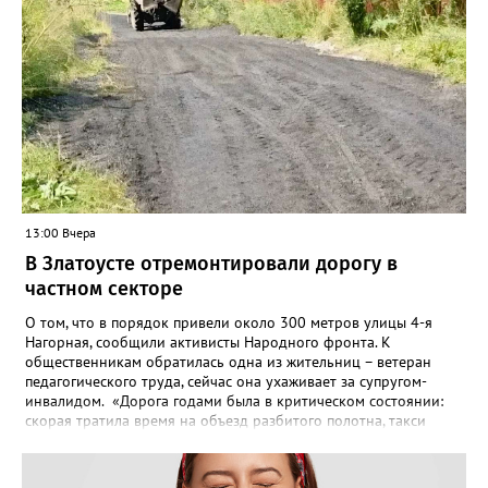
решение включить ООО «ПИАЛ» в реестр недобросовестных
поставщиков. В чёрном списке уфимский подрядчик будет два
года.
13:00 Вчера
В Златоусте отремонтировали дорогу в
частном секторе
О том, что в порядок привели около 300 метров улицы 4-я
Нагорная, сообщили активисты Народного фронта. К
общественникам обратилась одна из жительниц – ветеран
педагогического труда, сейчас она ухаживает за супругом-
инвалидом. «Дорога годами была в критическом состоянии:
скорая тратила время на объезд разбитого полотна, такси
порой отказывались пробираться к домам, щадя подвеску, а
однажды реанимация не смогла добраться до больного.
Жители писали в администрацию города и другие инстанции,