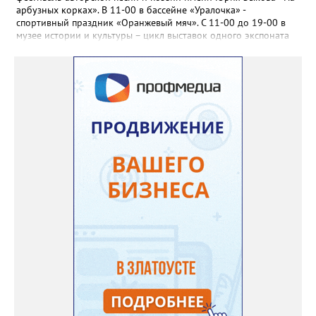
арбузных корках». В 11-00 в бассейне «Уралочка» -
спортивный праздник «Оранжевый мяч». С 11-00 до 19-00 в
музее истории и культуры – цикл выставок одного экспоната
«Артефакт из прошлого»: «Письменный прибор: сталь и
мастерство». В 11-00 в ДОЛ «Горный», «Металлург», «Лесная
сказка» - спортивный праздник «День физкультурника». В 14-
00 на стадионе «Металлург» - первенство Челябинской области
по футболу среди юношей до 13 лет. 9 августа, воскресенье С
10-00 до 17-30 в музее истории и культуры – выставки
«Уральский эскадрон», «Златоуст – город трудовой доблести»,
цикл выставок одного экспоната «Артефакт из прошлого»:
«Русский кремниевый кавалерийский пистолет образца 1839
года». В течение дня, в палаточном лагере на берегу Ая близ
села Веселовка – VI открытый городской фестиваль авторской
песни и поэзии имени Юрия Зыкова «На арбузных корках». В
11-00 в ДОЛ «Горный», «Металлург», «Лесная сказка» -
спортивный праздник «День физкультурника». С 11-00 до 19-
00 в библиотеке «Окна» - книжная выставка «Дачные
истории». В кинотеатрах города, по расписанию сеансов –
премьеры недели: «Старый орёл» (12+), «За любовь» (16+),
«Всё, что мы потеряли» (18+). По «Пушкинской карте»: «Мой
дикий друг. Возвращение домой» (6+), «На деревню
дедушке-2» (6+), «Старый орёл» (12+). Обсуждение новости
здесь ВКОНТАКТЕ https://vk.com/newszlatoust74