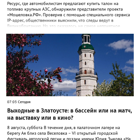
Ресурс, где автомобилистам предлагают купить талон на
топливо крупных АЗС, обнаружили представители проекта
«Мошеловка.РФ». Проверив с помощью специального сервиса
IP-адрес, общественники выяснили, что следы ведут в
Великобританию. Но это оказалось не самое неприятное
открытие. «Сайт не содержит никакой конкретики.
Единственный рабочий элемент страницы — это форма
выбора объема топлива на 10, 50 или 100 литров с
последующим переходом к оплате. А значит, это классическая
ловушка мошенников», - сообщил руководитель Народного
фронта в Челябинской области Денис Рыжий. Активисты
советуют землякам быть осторожнее. И рассказывать о
подобных схемах «Мошеловке.РФ». Между тем, ситуация на
российском топливном рынке вроде бы стабилизировалась,
рапортуют власти. По данным замминистра энергетики Павла
Сорокина, очередей на АЗС нет в Москве, Санкт-Петербурге и
Ленинградской области. Во многих регионах сняты
ограничения на продажу бензина. В Челябинской области
07:03 Сегодня
региональный топливный штаб был создан в конце июня. 18
Выходные в Златоусте: в бассейн или на матч,
июля после очередного заседания губернатор Алексей Текслер
поручил увеличить количество бензовозов, вывести на самые
на выставку или в кино?
загруженные АЗС полицейские патрули, контролировать запасы
бензина и объёмы его продаж, а также обеспечить
8 августа, суббота В течение дня, в палаточном лагере на
бесперебойное снабжение горючим пожарных, скорых и
берегу Ая близ села Веселовка – VI открытый городской
общественного транспорта.
фестиваль авторской песни и поэзии имени Юрия Зыкова «На