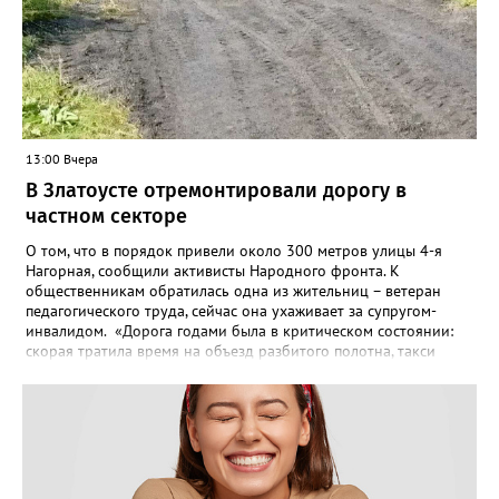
13:00 Вчера
В Златоусте отремонтировали дорогу в
частном секторе
О том, что в порядок привели около 300 метров улицы 4-я
Нагорная, сообщили активисты Народного фронта. К
общественникам обратилась одна из жительниц – ветеран
педагогического труда, сейчас она ухаживает за супругом-
инвалидом. «Дорога годами была в критическом состоянии:
скорая тратила время на объезд разбитого полотна, такси
порой отказывались пробираться к домам, щадя подвеску, а
однажды реанимация не смогла добраться до больного.
Жители писали в администрацию города и другие инстанции,
пытались ремонтировать дорогу своими силами – всё тщетно»,
– рассказали в ОНФ. Общественники подчеркнули: именно
они добились, чтобы участок разровняли и отсыпали. Для
этого потребовалось обратиться в мэрию Златоуста.