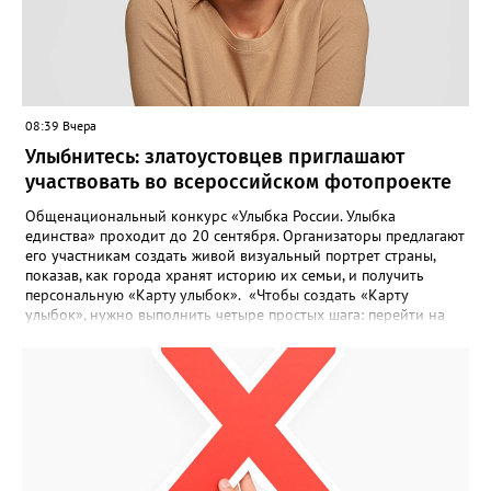
08:39 Вчера
Улыбнитесь: златоустовцев приглашают
участвовать во всероссийском фотопроекте
Общенациональный конкурс «Улыбка России. Улыбка
единства» проходит до 20 сентября. Организаторы предлагают
его участникам создать живой визуальный портрет страны,
показав, как города хранят историю их семьи, и получить
персональную «Карту улыбок». «Чтобы создать «Карту
улыбок», нужно выполнить четыре простых шага: перейти на
сайт улыбкароссии.рф и нажать кнопку «Собрать карту
улыбок»; загрузить фотографию с улыбкой – подойдёт портрет
одного человека, пары, семьи или нескольких поколений в
одном кадре; отметить один или несколько городов,
связанных с историей семьи или важными воспоминаниями;
добавить подписи к городам, кратко объяснив связь с каждым
из них, указать контакты и подтвердить согласие с правилами
проекта», - говорится в инструкции на сайте проекта. ‍Заявка