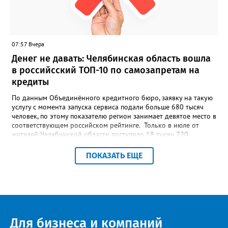
может быть семейной, а после модерации стать частью
визуального архива проекта. 20 участников обещают
пригласить на итоговую фотосессию в Москве. Персональную
«Карту улыбок», которую можно скачать, сохранить и
опубликовать в социальных сетях, отмечают в оргкомитете,
07:57 Вчера
получат все, кто улыбнулся.
Денег не давать: Челябинская область вошла
в российсский ТОП-10 по самозапретам на
кредиты
По данным Объединённого кредитного бюро, заявку на такую
услугу с момента запуска сервиса подали больше 680 тысяч
человек, по этому показателю регион занимает девятое место в
соответствующем российском рейтинге. Только в июле от
жителей Челябинской области поступило 18 тысяч 720
заявлений на установку ограничений и около 6700 — на их
снятие. В целом не давать им взаймы сегодня просят 543 с
ПОКАЗАТЬ ЕЩЕ
лишним тысячи человек. Почти 89 тысяч за это время решили
запрет отозвать. При этом, утверждают аналитики бюро,
примерно каждый пятый из тех, кто установил самозапрет,
никогда кредиты не брал, столько же погасили долги недавно,
а больше половины имеют долговые обязательства сейчас.
Для бизнеса и компаний