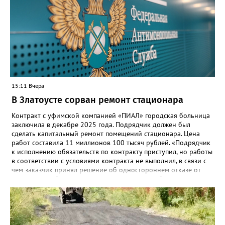
15:11 Вчера
В Златоусте сорван ремонт стационара
Контракт с уфимской компанией «ПИАЛ» городская больница
заключила в декабре 2025 года. Подрядчик должен был
сделать капитальный ремонт помещений стационара. Цена
работ составила 11 миллионов 100 тысяч рублей. «Подрядчик
к исполнению обязательств по контракту приступил, но работы
в соответствии с условиями контракта не выполнил, в связи с
чем заказчик принял решение об одностороннем отказе от
исполнения обязательств по контракту», – сообщили в
Челябинском УФАС. Антимонопольная служба приняла
решение включить ООО «ПИАЛ» в реестр недобросовестных
поставщиков. В чёрном списке уфимский подрядчик будет два
года.