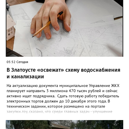
05:52 Сегодня
В Златоусте «освежат» схему водоснабжения
и канализации
На актуализацию документа муниципальное Управление ЖКХ
планирует направить 3 миллиона 470 тысяч рублей и сейчас
активно ищет подрядчика. Сдать готовую работу победитель
электронных торгов должен до 10 декабря этого года. В
техническом задании, которое размещено на портале
закупки.гоу, сказано, что среди главных задач - улучшение
качества жизни и охраны здоровья златоустовцев и
повышение энергоэффективности систем. Кроме электронных
схем, исполнителю нужно разработать предложения по