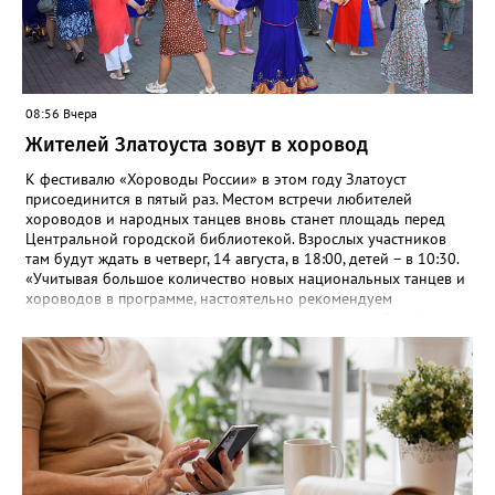
08:56 Вчера
Жителей Златоуста зовут в хоровод
К фестивалю «Хороводы России» в этом году Златоуст
присоединится в пятый раз. Местом встречи любителей
хороводов и народных танцев вновь станет площадь перед
Центральной городской библиотекой. Взрослых участников
там будут ждать в четверг, 14 августа, в 18:00, детей – в 10:30.
«Учитывая большое количество новых национальных танцев и
хороводов в программе, настоятельно рекомендуем
познакомиться с ними на репетициях, которые пройдут 6
(четверг) и 11 (вторник) августа в 18:00 на той же площади, -
сообщают организаторы. И добавляют: - Репетиции состоятся в
любую погоду! Если не на открытом воздухе, то в большом
зале на 5-ом этаже». Праздники для детей и взрослых в этом
году будут объединены общим названием «Златоустовский
народ, вставай в единый хоровод!».