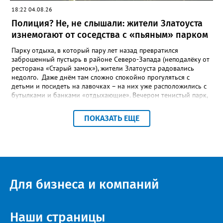
18:22 04.08.26
Полиция? Не, не слышали: жители Златоуста
изнемогают от соседства с «пьяным» парком
Парку отдыха, в который пару лет назад превратился
заброшенный пустырь в районе Северо-Запада (неподалёку от
ресторана «Старый замок»), жители Златоуста радовались
недолго. Даже днём там сложно спокойно прогуляться с
детьми и посидеть на лавочках – на них уже расположились с
бутылками и банками «отдыхающие». Вечером тенистый парк,
мило освещённый уютными фонарями, и вовсе становится
пристанищем многочисленных «пьяных» компаний, и жители
ПОКАЗАТЬ ЕЩЕ
соседних многоэтажек до утра не могут сомкнуть глаз.
«Златоуст.инфо» выслушал их претензии. «Благоустройство –
это замечательно, пусть в нашем городе будут новые парки, но
почему их не патрулирует полиция? - недоумевает жительница
дома № 7 во 2 квартале Северо-Запада Светлана К. – Это не
парк, а исчадие ада. Круглосуточно в нём распивают спиртное
и стар, и млад, врубают музыку из колонок, поют, матерятся и
Для бизнеса и компаний
дерутся. К вечеру градус веселья повышается в разы. Во время
выпускных балов и на День металлурга там были просто
массовые гуляния с дискотекой до рассвета. Звонила в
полицию в три часа ночи (в семь надо было на работу) – никто
Наши страницы
не приехал. Мы вообще ни разу не видели патрульных машин