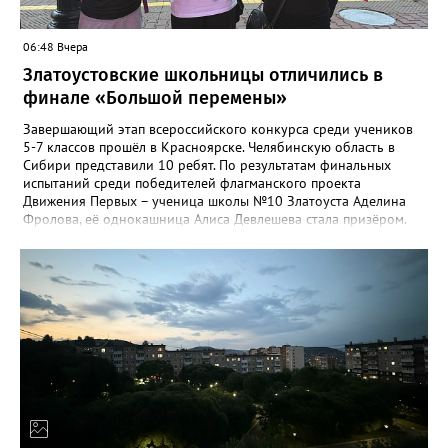
06:48 Вчера
Златоустовские школьницы отличились в
финале «Большой перемены»
Завершающий этап всероссийского конкурса среди учеников
5-7 классов прошёл в Красноярске. Челябинскую область в
Сибири представили 10 ребят. По результатам финальных
испытаний среди победителей флагманского проекта
Движения Первых – ученица школы №10 Златоуста Аделина
Фролова, её однокашница Алиса Девлешева стала призёром.
«Церемония закрытия финала прошла в Сибирском
федеральном университете с участием Президента Российской
Федерации Владимира Путина, который поздравил участников
с успешным завершением конкурса и отметил значимость
проекта для развития талантливой молодёжи», - сообщили в
Движении Первых Златоуста. Победителей Всероссийского
конкурса «Большая перемена» ждёт многодневное
«Путешествие мечты» на специальном поезде РЖД по
маршруту Москва-Владивосток с остановками на Байкале и
космодроме Байконур, а также в крупных городах по дороге.