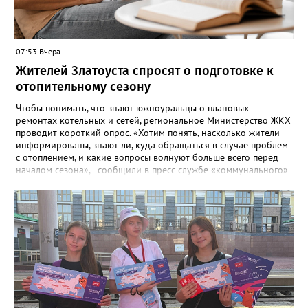
07:53 Вчера
Жителей Златоуста спросят о подготовке к
отопительному сезону
Чтобы понимать, что знают южноуральцы о плановых
ремонтах котельных и сетей, региональное Министерство ЖКХ
проводит короткий опрос. «Хотим понять, насколько жители
информированы, знают ли, куда обращаться в случае проблем
с отоплением, и какие вопросы волнуют больше всего перед
началом сезона», - сообщили в пресс-службе «коммунального»
ведомства. В анкете, с которой ознакомился «Златоуст.инфо»,
6 вопросов. Южноуральцам, например, предлагают поделиться
опасениями, мучающими их накануне зимы. Среди вариантов:
своевременное начало отопительного сезона, температура в
квартире, возможные аварии и перебои, размер платы за
отопление. А также поставить оценку работе управляющей
компании – в диапазоне от «Безусловно хорошо» до
«Безусловно плохо». «Опрос займет всего пару минут, но ваши
ответы помогут обратить внимание на темы, которые
действительно важны для людей», - утверждают в
министерстве.