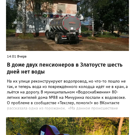
строительству и реконструкции водоснабжения и канализации,
оценив размер вложений, а также представить перечень
бесхозных объектов и возможные сценарии развития этой
сферы городского хозяйства. В июне 2025 года
«Златоуст.инфо» сообщал о подобных торгах. Тогда цена
вопроса была почти в три раза выше - 9 миллионов 13 тысяч
486 рублей, а в списке работ была разработка электронной
системы ливнёвок.
14:01 Вчера
В доме двух пенсионеров в Златоусте шесть
дней нет воды
На их улице реконструируют водопровод, но что-то пошло не
так, и теперь вода из повреждённого колодца идёт не в кран, а
льётся на дорогу. В муниципальном «Водоснабжении» 80-
летних жителей дома №88 на Мичурина послали к водовозке.
О проблеме в сообществе «Текслер, помоги!» во ВКонтакте
рассказала одна из горожанок. «На данное происшествие
аварийная бригада до сих пор не приехала, и по словам
гл.инженера Шепелева А.Н. из обслуживающей организации
МУП ЗГО "Златоустовское Водоснабжение" ул. Островского, 7,
никакие работы по восстановлению подачи воды в дом