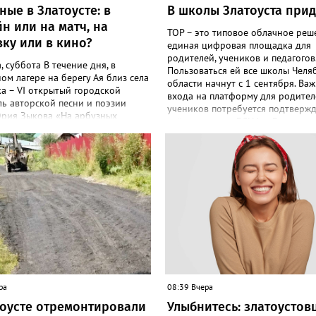
ые в Златоусте: в
В школы Златоуста прид
н или на матч, на
ТОР – это типовое облачное реш
ку или в кино?
единая цифровая площадка для
родителей, учеников и педагогов
а, суббота В течение дня, в
Пользоваться ей все школы Челя
ом лагере на берегу Ая близ села
области начнут с 1 сентября. Важ
а – VI открытый городской
входа на платформу для родител
ь авторской песни и поэзии
учеников потребуется подтверж
рия Зыкова «На арбузных
учётная запись ЕСИА. «Главная ц
 В 11-00 в бассейне «Уралочка» -
автоматизировать управление
ный праздник «Оранжевый мяч».
образовательными процессами и
до 19-00 в музее истории и
объединить разрозненные школ
 – цикл выставок одного
сервисы в одну безопасную
а «Артефакт из прошлого»:
государственную экосистему, - 
нный прибор: сталь и
в региональном министерстве
во». В 11-00 в ДОЛ «Горный»,
образования. - Платформа ТОР “
рг», «Лесная сказка» -
школа” объединит все школьные
ный праздник «День
в единую безопасную государст
урника». В 14-00 на стадионе
экосистему. Предполагается, что
рг» - первенство Челябинской
пройдёт максимально комфортн
 по футболу среди юношей до 13
пользователей». Привычные функ
вгуста, воскресенье С 10-00 до 17-
оценки, расписание, домашние з
ра
08:39 Вчера
ее истории и культуры –
связь с учителями, знакомые
тоусте отремонтировали
Улыбнитесь: златоустов
 «Уральский эскадрон»,
пользователям экосистемы «Госу