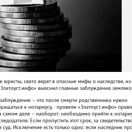
 юристы, свято верят в опасные мифы о наследстве, из
«Златоуст.инфо» выяснил главные заблуждения земляко
 заблуждение – что после смерти родственника нужно
ращаться к нотариусу, - провели «Златоуст.инфо» прав
На самом деле – наоборот: необходимо прийти к нотари
ледодателя. Если пропустить этот срок, за свидетельств
в суд. Исключение есть только одно: если наследник пр