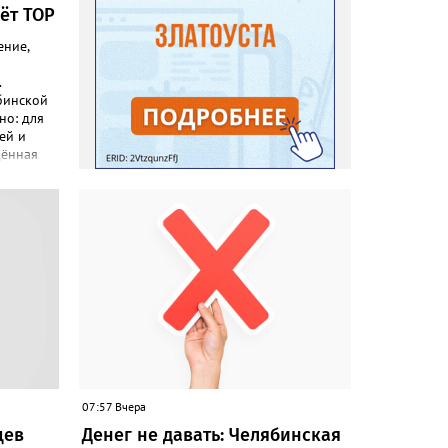
ёт ТОР
ение,
.
бинской
но: для
ей и
дённая
ель –
ьные
сообщили
Моя
 сервисы
венную
 переход
о для
ции -
адания,
07:57 Вчера
цев
Денег не давать: Челябинская
слуги