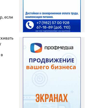
р, если
скивать
у
 в