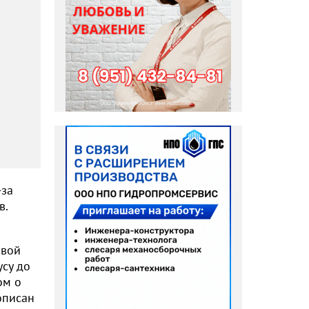
-за
в.
овой
усу до
ом о
описан