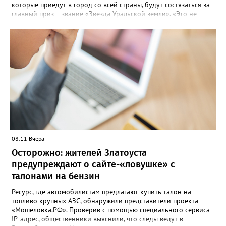
которые приедут в город со всей страны, будут состязаться за
главный приз – звание «Звезда Уральской земли». «Это не
просто конкурс, а четыре дня живого творчества:
прослушивания участников, мастер-классы от ведущих
наставников, выступления победителей прошлых лет и
приглашённых артистов», - сообщает оргкомитет. Вход на все
фестивальные мероприятия будет свободным. В 2025 году в
фестивале участвовали 26 финалистов из городов
Челябинской, Свердловской, Курганской, Оренбургской
областей, Ханты-Мансийского автономного округа и
Республики Башкортостан. Приглашённой звездой стал
идейный вдохновитель, организатор фестиваля, эстрадный
певец, победитель главного патриотического конкурса страны
«Солдатский конверт», лауреат премии в области культуры и
искусства «Золотая лира», участник телевизионных проектов
08:11 Вчера
на Первом канале, обладатель звания «Голос страны» Алексей
Ковин.
Осторожно: жителей Златоуста
предупреждают о сайте-«ловушке» с
талонами на бензин
Ресурс, где автомобилистам предлагают купить талон на
топливо крупных АЗС, обнаружили представители проекта
«Мошеловка.РФ». Проверив с помощью специального сервиса
IP-адрес, общественники выяснили, что следы ведут в