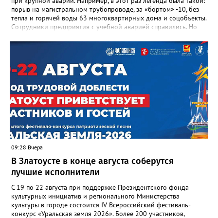
при крупной аварии. Например, в этот раз легенда была такой:
порыв на магистральном трубопроводе, за «бортом» -10, без
тепла и горячей воды 63 многоквартирных дома и соцобъекты.
Сотрудники предприятия с учебной аварией справились. Но
участвовавшие в тренировке представители Госжилинспекции
отметили и недочёты. «Например, управляющие компании
несвоевременно приняли меры для предотвращения
“перемерзания” общей домовой тепловой сети
многоквартирного дома, отсутствовало взаимодействие с
ресурсоснабжающей организацией, ЕДДС и иными службами»,
— сообщила начальник Главного управления ГЖИ Ирина
Настенко. В следующий раз, рекомендовали в
Госжилинспекции, службы должны действовать слаженно. И
оперативно делиться информацией со всеми
заинтересованными – от поставщика тепла до конечных
потребителей.
09:28 Вчера
В Златоусте в конце августа соберутся
лучшие исполнители
С 19 по 22 августа при поддержке Президентского фонда
культурных инициатив и регионального Министерства
культуры в городе состоится IV Всероссийский фестиваль-
конкурс «Уральская земля 2026». Более 200 участников,