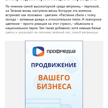
сухие цветы и стряхивать семена вокруг куртины, лаванда
весной прорастет сама. Ещё один секрет – этот символ
По мнению самой высокогорной среди ветрениц – пермской,
Прованса не любит «вкусную» почву. Добавляйте в посадочную
на Таганае вновь наступила весна. Которую эта анемона
яму гравий и песок – требуется хороший дренаж. В первый год
встречает как положено - цветами. «Растение сбила с толку
Екатерина рекомендует цветы убирать, чтобы силы куста
погода – затяжные дожди и относительное тепло. И повторное
пошли на наращивание корневой системы. А со второго года
цветение – просто реакция на этот стресс», - объяснили в
пусть лаванда цветёт во всю силу! Фото: Екатерина Бойко,
национальном парке. Там также добавили: хотя нежные белые
специально для «Златоуст.инфо». Обсуждение новости здесь
цветы и украшают по-летнему зелёный лес, самой ветренице
ВКОНТАКТЕ https://vk.com/newszlatoust74
такой «рецидив» пользы не приносит, а наоборот, забирает
силы перед долгой зимовкой.