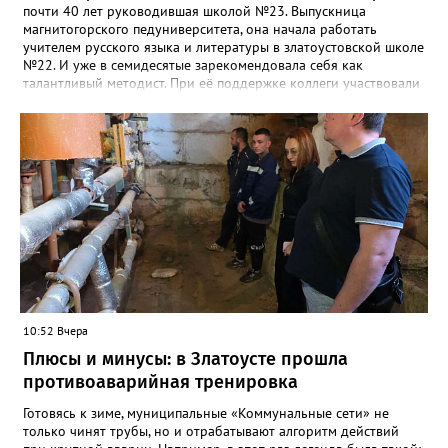
почти 40 лет руководившая школой №23. Выпускница
магнитогорского педуниверситета, она начала работать
учителем русского языка и литературы в златоустовской школе
№22. И уже в семидесятые зарекомендовала себя как
талантливый методист. При её поддержке коллеги участвовали
в профессиональных конкурсах и добивались успехов.
«Благодаря её мудрому руководству в школе сформировался
сильный педагогический коллектив, объединённый общими
ценностями и любовью к своему делу. Для многих Галина
Ивановна навсегда останется не только талантливым
руководителем, но и настоящим Учителем с большой буквы», -
говорится в сообществе школы №23 во ВКонтакте. Свои
соболезнования семье Галины Ивановны выразил глава
Златоуста Олег Решетников. «Её вклад зафиксирован в
важнейших документах школы, но главное - он остался в
людях: в тех учителях, которых она поддержала, в тех
учениках, которых она вдохновила. Заслуженный учитель РФ,
«Отличник народного просвещения», обладатель медали «За
10:52 Вчера
доблестный труд», Галина Ивановна оставила не только
награды и документы, но и работающий, живой механизм
Плюсы и минусы: в Златоусте прошла
школы, который продолжает жить её принципами», - говорится
противоаварийная тренировка
в некрологе.
Готовясь к зиме, муниципальные «Коммунальные сети» не
только чинят трубы, но и отрабатывают алгоритм действий