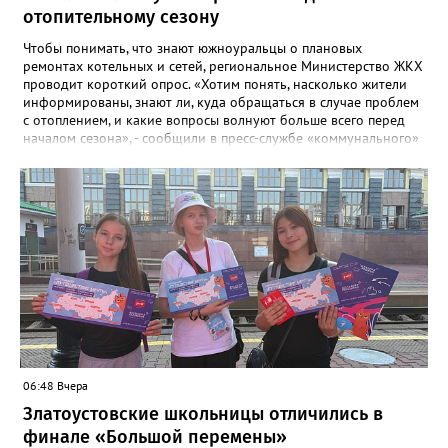
отопительному сезону
Чтобы понимать, что знают южноуральцы о плановых
ремонтах котельных и сетей, региональное Министерство ЖКХ
проводит короткий опрос. «Хотим понять, насколько жители
информированы, знают ли, куда обращаться в случае проблем
с отоплением, и какие вопросы волнуют больше всего перед
началом сезона», - сообщили в пресс-службе «коммунального»
ведомства. В анкете, с которой ознакомился «Златоуст.инфо»,
6 вопросов. Южноуральцам, например, предлагают поделиться
опасениями, мучающими их накануне зимы. Среди вариантов:
своевременное начало отопительного сезона, температура в
квартире, возможные аварии и перебои, размер платы за
отопление. А также поставить оценку работе управляющей
компании – в диапазоне от «Безусловно хорошо» до
«Безусловно плохо». «Опрос займет всего пару минут, но ваши
ответы помогут обратить внимание на темы, которые
действительно важны для людей», - утверждают в
министерстве.
06:48 Вчера
Златоустовские школьницы отличились в
финале «Большой перемены»