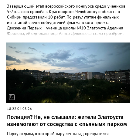
Завершающий этап всероссийского конкурса среди учеников
5-7 классов прошёл в Красноярске. Челябинскую область в
Сибири представили 10 ребят. По результатам финальных
испытаний среди победителей флагманского проекта
Движения Первых – ученица школы №10 Златоуста Аделина
Фролова, её однокашница Алиса Девлешева стала призёром.
«Церемония закрытия финала прошла в Сибирском
федеральном университете с участием Президента Российской
Федерации Владимира Путина, который поздравил участников
с успешным завершением конкурса и отметил значимость
проекта для развития талантливой молодёжи», - сообщили в
Движении Первых Златоуста. Победителей Всероссийского
конкурса «Большая перемена» ждёт многодневное
«Путешествие мечты» на специальном поезде РЖД по
маршруту Москва-Владивосток с остановками на Байкале и
космодроме Байконур, а также в крупных городах по дороге.
18:22 04.08.26
Полиция? Не, не слышали: жители Златоуста
изнемогают от соседства с «пьяным» парком
Парку отдыха, в который пару лет назад превратился