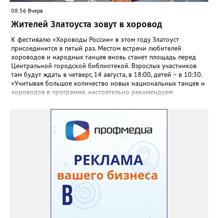
08:56 Вчера
Жителей Златоуста зовут в хоровод
К фестивалю «Хороводы России» в этом году Златоуст
присоединится в пятый раз. Местом встречи любителей
хороводов и народных танцев вновь станет площадь перед
Центральной городской библиотекой. Взрослых участников
там будут ждать в четверг, 14 августа, в 18:00, детей – в 10:30.
«Учитывая большое количество новых национальных танцев и
хороводов в программе, настоятельно рекомендуем
познакомиться с ними на репетициях, которые пройдут 6
(четверг) и 11 (вторник) августа в 18:00 на той же площади, -
сообщают организаторы. И добавляют: - Репетиции состоятся в
любую погоду! Если не на открытом воздухе, то в большом
зале на 5-ом этаже». Праздники для детей и взрослых в этом
году будут объединены общим названием «Златоустовский
народ, вставай в единый хоровод!».