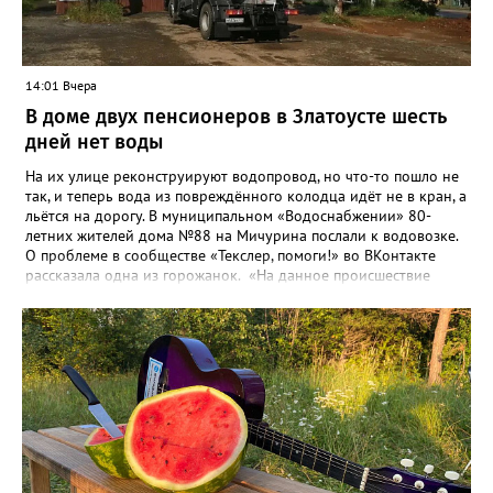
14:01 Вчера
В доме двух пенсионеров в Златоусте шесть
дней нет воды
На их улице реконструируют водопровод, но что-то пошло не
так, и теперь вода из повреждённого колодца идёт не в кран, а
льётся на дорогу. В муниципальном «Водоснабжении» 80-
летних жителей дома №88 на Мичурина послали к водовозке.
О проблеме в сообществе «Текслер, помоги!» во ВКонтакте
рассказала одна из горожанок. «На данное происшествие
аварийная бригада до сих пор не приехала, и по словам
гл.инженера Шепелева А.Н. из обслуживающей организации
МУП ЗГО "Златоустовское Водоснабжение" ул. Островского, 7,
никакие работы по восстановлению подачи воды в дом
проводиться не будут. Вот уже шесть дней пенсионеры без
воды!», - пишет возмущённая женщина (стиль, орфография и
пунктуация авторские). Под обращением есть комментарий
пользователя под ником Olga Vyacheslavovna. Она сообщает:
сейчас МУП «Водоснабжение» ведёт реконструкцию сетей в
посёлке и работать приходится в сложных условиях горной
местности. «К сожалению, в процессе бурения иногда