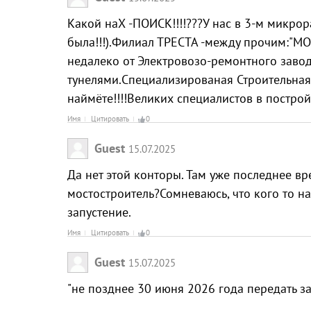
Какой наХ -ПОИСК!!!!???У нас в 3-м микро
была!!!).Филиал ТРЕСТА -между прочим:"М
недалеко от Электровозо-ремонтного заво
тунелями.Специализированая Строительная
наймёте!!!!Великих специалистов в постройк
Имя
Цитировать
0
Guest
15.07.2025
Да нет этой конторы. Там уже последнее в
мостостроитель?Сомневаюсь, что кого то на
запустение.
Имя
Цитировать
0
Guest
15.07.2025
"не позднее 30 июня 2026 года передать з