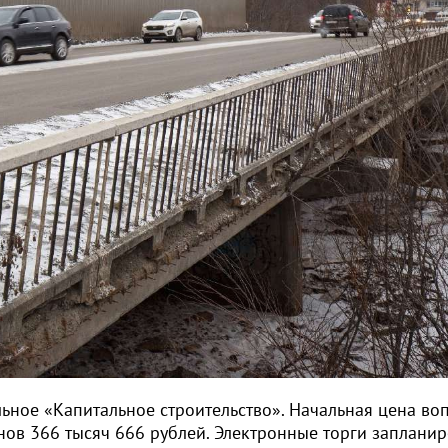
ное «Капитальное строительство». Начальная цена воп
нов 366 тысяч 666 рублей. Электронные торги заплани