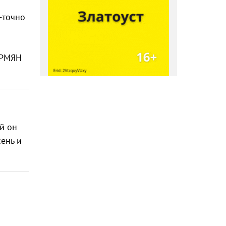
-точно
АРМЯН
й он
сень и