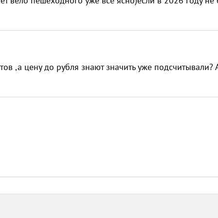
чет вело пешеходного уже все ясно)если в 2026 году не 
ов ,а цену до рубля знают значить уже подсчитывали? 