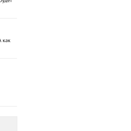
будет
А как