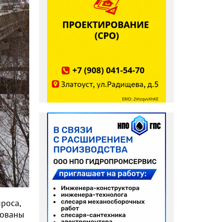
роса,
рованы