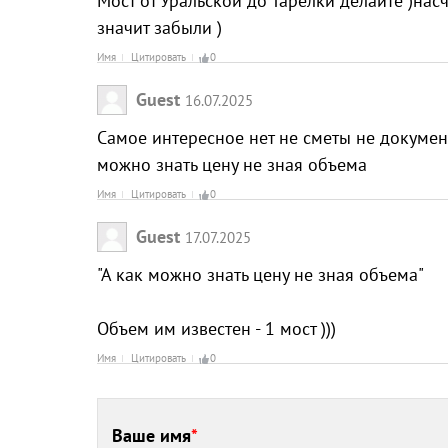
Мост от Уральской до Тарелки делайте )нас
значит забыли )
Имя
Цитировать
0
Guest
16.07.2025
Самое интересное нет не сметы не документ
можно знать цену не зная объема
Имя
Цитировать
0
Guest
17.07.2025
"А как можно знать цену не зная объема"
Объем им известен - 1 мост )))
Имя
Цитировать
0
Ваше имя
*