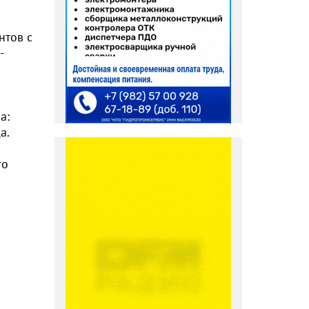
нтов с
-
а:
да.
го