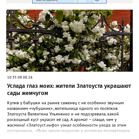
10:35 08.08.26
Услада глаз моих: жители Златоуста украшают
сады жемчугом
Купив у бабушки на рынке саженец с не особенно звучным
названием «чубушник», жительница одного из посёлков
Златоуста Валентина Ульяненко и не подозревала, какой
роскошный куст украсит её сад. А аромат – слаще, чем у
жасмина! «Златоуст.инфо» узнал особенности ухода за этим
кустарником. «Всем своим подругам и коллегам посоветовала
непременно посадить чубушник, и его становится в нашем