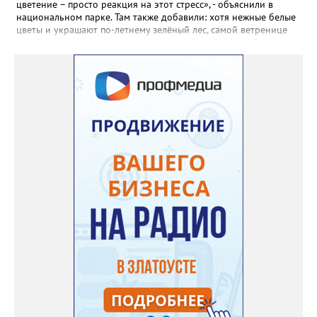
пошли на наращивание корневой системы. А со второго года
цветение – просто реакция на этот стресс», - объяснили в
пусть лаванда цветёт во всю силу! Фото: Екатерина Бойко,
национальном парке. Там также добавили: хотя нежные белые
специально для «Златоуст.инфо». Обсуждение новости здесь
цветы и украшают по-летнему зелёный лес, самой ветренице
ВКОНТАКТЕ https://vk.com/newszlatoust74
такой «рецидив» пользы не приносит, а наоборот, забирает
силы перед долгой зимовкой.