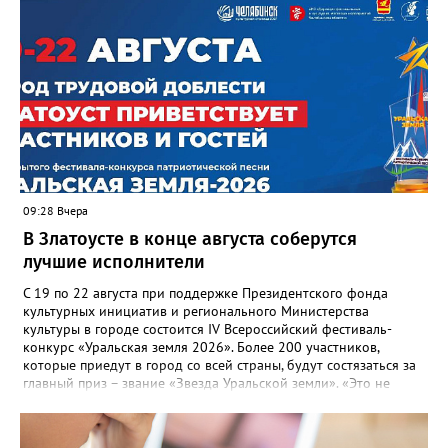
несвоевременно приняли меры для предотвращения
“перемерзания” общей домовой тепловой сети
многоквартирного дома, отсутствовало взаимодействие с
ресурсоснабжающей организацией, ЕДДС и иными службами»,
— сообщила начальник Главного управления ГЖИ Ирина
Настенко. В следующий раз, рекомендовали в
Госжилинспекции, службы должны действовать слаженно. И
оперативно делиться информацией со всеми
заинтересованными – от поставщика тепла до конечных
потребителей.
09:28 Вчера
В Златоусте в конце августа соберутся
лучшие исполнители
С 19 по 22 августа при поддержке Президентского фонда
культурных инициатив и регионального Министерства
культуры в городе состоится IV Всероссийский фестиваль-
конкурс «Уральская земля 2026». Более 200 участников,
которые приедут в город со всей страны, будут состязаться за
главный приз – звание «Звезда Уральской земли». «Это не
просто конкурс, а четыре дня живого творчества:
прослушивания участников, мастер-классы от ведущих
наставников, выступления победителей прошлых лет и