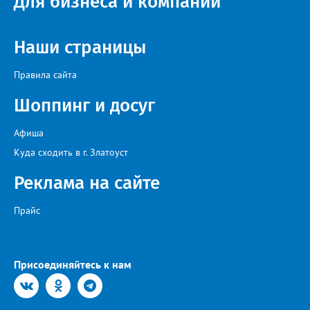
Для бизнеса и компаний
идейный вдохновитель, организатор фестиваля, эстрадный
певец, победитель главного патриотического конкурса страны
«Солдатский конверт», лауреат премии в области культуры и
искусства «Золотая лира», участник телевизионных проектов
Наши страницы
на Первом канале, обладатель звания «Голос страны» Алексей
Ковин.
Правила сайта
Шоппинг и досуг
Афиша
Куда сходить в г. Златоуст
Реклама на сайте
Прайс
Присоединяйтесь к нам