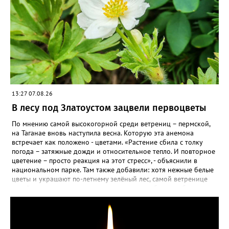
13:27 07.08.26
В лесу под Златоустом зацвели первоцветы
По мнению самой высокогорной среди ветрениц – пермской,
на Таганае вновь наступила весна. Которую эта анемона
встречает как положено - цветами. «Растение сбила с толку
погода – затяжные дожди и относительное тепло. И повторное
цветение – просто реакция на этот стресс», - объяснили в
национальном парке. Там также добавили: хотя нежные белые
цветы и украшают по-летнему зелёный лес, самой ветренице
такой «рецидив» пользы не приносит, а наоборот, забирает
силы перед долгой зимовкой.