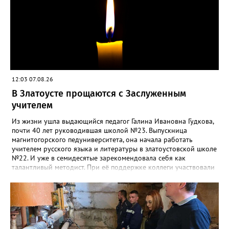
12:03 07.08.26
В Златоусте прощаются с Заслуженным
учителем
Из жизни ушла выдающийся педагог Галина Ивановна Гудкова,
почти 40 лет руководившая школой №23. Выпускница
магнитогорского педуниверситета, она начала работать
учителем русского языка и литературы в златоустовской школе
№22. И уже в семидесятые зарекомендовала себя как
талантливый методист. При её поддержке коллеги участвовали
в профессиональных конкурсах и добивались успехов.
«Благодаря её мудрому руководству в школе сформировался
сильный педагогический коллектив, объединённый общими
ценностями и любовью к своему делу. Для многих Галина
Ивановна навсегда останется не только талантливым
руководителем, но и настоящим Учителем с большой буквы», -