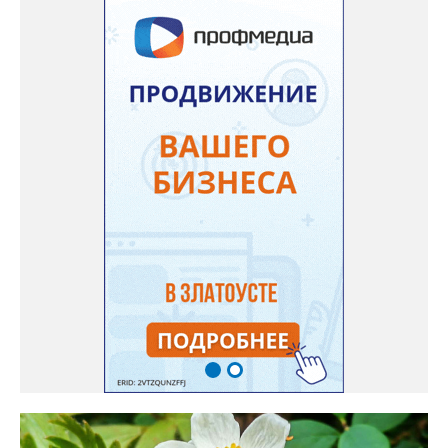
дома Екатерина Бойко. – Посадила вдоль забора, потому что
низины этот цветок не любит. Вот уже второй год растет и
радует меня. Соседи просят саженцы: аромат и до них
доносится. В конце лета собираю лаванду в пучки, сушу –
получаются букеты и саше одновременно. Лаванда широко
используется и в кулинарии». Семена, отметила собеседница
нашего портала, у неё были сорта «Вознесенская узколистная».
Только она хорошо зимует без укрытия. Всхожесть оказалась
на удивление хорошей: из пяти семян из каждой пачки четыре
взошли даже без стратификации. После покупки (по весне)
садовод советует сразу убрать семена в холодильник на два
месяца, а место посадки - мульчировать мелкой корой. Семена
самосевом в ней отлично прорастают. Если иногда срезать
сухие цветы и стряхивать семена вокруг куртины, лаванда
весной прорастет сама. Ещё один секрет – этот символ
Прованса не любит «вкусную» почву. Добавляйте в посадочную
яму гравий и песок – требуется хороший дренаж. В первый год
Екатерина рекомендует цветы убирать, чтобы силы куста
пошли на наращивание корневой системы. А со второго года
пусть лаванда цветёт во всю силу! Фото: Екатерина Бойко,
специально для «Златоуст.инфо». Обсуждение новости здесь
ВКОНТАКТЕ https://vk.com/newszlatoust74