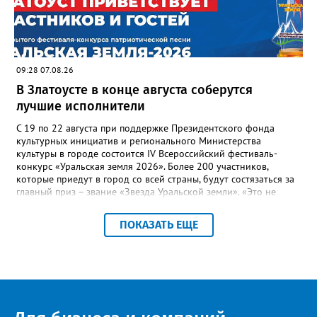
Госжилинспекции, службы должны действовать слаженно. И
оперативно делиться информацией со всеми
заинтересованными – от поставщика тепла до конечных
потребителей.
09:28 07.08.26
В Златоусте в конце августа соберутся
лучшие исполнители
С 19 по 22 августа при поддержке Президентского фонда
культурных инициатив и регионального Министерства
культуры в городе состоится IV Всероссийский фестиваль-
конкурс «Уральская земля 2026». Более 200 участников,
которые приедут в город со всей страны, будут состязаться за
главный приз – звание «Звезда Уральской земли». «Это не
просто конкурс, а четыре дня живого творчества:
прослушивания участников, мастер-классы от ведущих
ПОКАЗАТЬ ЕЩЕ
наставников, выступления победителей прошлых лет и
приглашённых артистов», - сообщает оргкомитет. Вход на все
фестивальные мероприятия будет свободным. В 2025 году в
фестивале участвовали 26 финалистов из городов
Челябинской, Свердловской, Курганской, Оренбургской
областей, Ханты-Мансийского автономного округа и
Республики Башкортостан. Приглашённой звездой стал