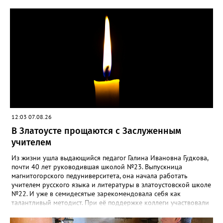
такой «рецидив» пользы не приносит, а наоборот, забирает
силы перед долгой зимовкой.
12:03 07.08.26
В Златоусте прощаются с Заслуженным
учителем
Из жизни ушла выдающийся педагог Галина Ивановна Гудкова,
почти 40 лет руководившая школой №23. Выпускница
магнитогорского педуниверситета, она начала работать
учителем русского языка и литературы в златоустовской школе
№22. И уже в семидесятые зарекомендовала себя как
талантливый методист. При её поддержке коллеги участвовали
в профессиональных конкурсах и добивались успехов.
«Благодаря её мудрому руководству в школе сформировался