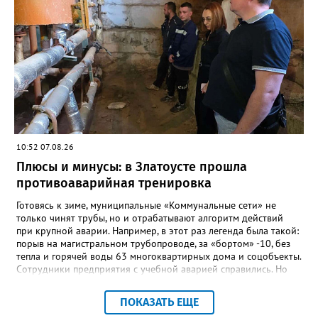
сильный педагогический коллектив, объединённый общими
ценностями и любовью к своему делу. Для многих Галина
Ивановна навсегда останется не только талантливым
руководителем, но и настоящим Учителем с большой буквы», -
говорится в сообществе школы №23 во ВКонтакте. Свои
соболезнования семье Галины Ивановны выразил глава
Златоуста Олег Решетников. «Её вклад зафиксирован в
важнейших документах школы, но главное - он остался в
людях: в тех учителях, которых она поддержала, в тех
учениках, которых она вдохновила. Заслуженный учитель РФ,
«Отличник народного просвещения», обладатель медали «За
10:52 07.08.26
доблестный труд», Галина Ивановна оставила не только
награды и документы, но и работающий, живой механизм
Плюсы и минусы: в Златоусте прошла
школы, который продолжает жить её принципами», - говорится
противоаварийная тренировка
в некрологе.
Готовясь к зиме, муниципальные «Коммунальные сети» не
только чинят трубы, но и отрабатывают алгоритм действий
при крупной аварии. Например, в этот раз легенда была такой:
порыв на магистральном трубопроводе, за «бортом» -10, без
тепла и горячей воды 63 многоквартирных дома и соцобъекты.
Сотрудники предприятия с учебной аварией справились. Но
участвовавшие в тренировке представители Госжилинспекции
отметили и недочёты. «Например, управляющие компании
ПОКАЗАТЬ ЕЩЕ
несвоевременно приняли меры для предотвращения