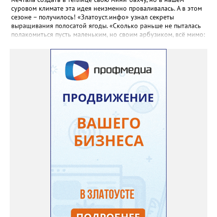
суровом климате эта идея неизменно проваливалась. А в этом
сезоне – получилось! «Златоуст.инфо» узнал секреты
выращивания полосатой ягоды. «Сколько раньше не пыталась
полакомиться пусть маленьким, но своим арбузиком, всё мимо:
вырастали до размера бобов и отваливались, - поделилась со
«Златоуст.инфо» садовод. – В этом году посадила сорт так
называемых северных арбузов – «Юлия», а также «Коккоро»
(он жёлтый и, говорят, очень сладкий). Вот уже первый на пару
кило вызрел. Чтобы не оборвал плеть, подвешиваю своих
полосатиков в сетках из-под овощей или авоськах,
подкармливаю. Не терпится попробовать!». Опытные
бахчеводы из южных регионов в соцсетях посоветовали нашей
землячке: арбуз будет созревшим не раньше, чем с его кожуры
пропадет матовость (станет глянцевым). По срокам опыления
норма зрелости для «Коккоро» - не менее 42 дней от завязи
размером с грецкий орех. Екатерина выяснила у знающих
людей и причину своих неудач – её сеянцы не опылялись, и это
нужно было делать самостоятельно. «Мужской» цветочек для
этого прикладывают к «женскому» - тычинку к пестику. Фото:
Екатерина Громова, специально для «Златоуст.инфо».
Обсуждение новости здесь
ВКОНТАКТЕ https://vk.com/newszlatoust74