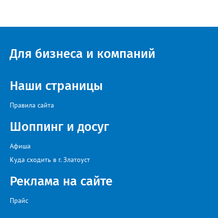
“перемерзания” общей домовой тепловой сети
многоквартирного дома, отсутствовало взаимодействие с
ресурсоснабжающей организацией, ЕДДС и иными службами»,
— сообщила начальник Главного управления ГЖИ Ирина
Настенко. В следующий раз, рекомендовали в
Госжилинспекции, службы должны действовать слаженно. И
Для бизнеса и компаний
оперативно делиться информацией со всеми
заинтересованными – от поставщика тепла до конечных
потребителей.
Наши страницы
Правила сайта
Шоппинг и досуг
Афиша
Куда сходить в г. Златоуст
Реклама на сайте
Прайс