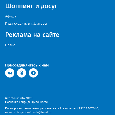
загруженные АЗС полицейские патрули, контролировать запасы
Шоппинг и досуг
бензина и объёмы его продаж, а также обеспечить
бесперебойное снабжение горючим пожарных, скорых и
общественного транспорта.
Афиша
Куда сходить в г. Златоуст
Реклама на сайте
Прайс
Присоединяйтесь к нам
© zlatoust.info 2020
Политика конфиденциальности
По вопросам размещения рекламы на сайте звоните: +79222307040,
пишите: target-profmedia@mail.ru