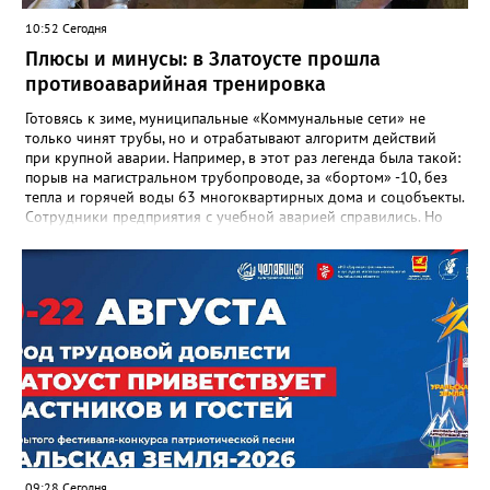
«Отличник народного просвещения», обладатель медали «За
10:52 Сегодня
доблестный труд», Галина Ивановна оставила не только
награды и документы, но и работающий, живой механизм
Плюсы и минусы: в Златоусте прошла
школы, который продолжает жить её принципами», - говорится
противоаварийная тренировка
в некрологе.
Готовясь к зиме, муниципальные «Коммунальные сети» не
только чинят трубы, но и отрабатывают алгоритм действий
при крупной аварии. Например, в этот раз легенда была такой:
порыв на магистральном трубопроводе, за «бортом» -10, без
тепла и горячей воды 63 многоквартирных дома и соцобъекты.
Сотрудники предприятия с учебной аварией справились. Но
участвовавшие в тренировке представители Госжилинспекции
отметили и недочёты. «Например, управляющие компании
несвоевременно приняли меры для предотвращения
“перемерзания” общей домовой тепловой сети
многоквартирного дома, отсутствовало взаимодействие с
ресурсоснабжающей организацией, ЕДДС и иными службами»,
— сообщила начальник Главного управления ГЖИ Ирина
Настенко. В следующий раз, рекомендовали в
Госжилинспекции, службы должны действовать слаженно. И
оперативно делиться информацией со всеми
заинтересованными – от поставщика тепла до конечных
потребителей.
09:28 Сегодня