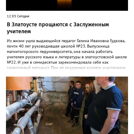
12:03 Сегодня
В Златоусте прощаются с Заслуженным
учителем
Из жизни ушла выдающийся педагог Галина Ивановна Гудкова,
почти 40 лет руководившая школой №23. Выпускница
магнитогорского педуниверситета, она начала работать
учителем русского языка и литературы в златоустовской школе
№22. И уже в семидесятые зарекомендовала себя как
талантливый методист. При её поддержке коллеги участвовали
в профессиональных конкурсах и добивались успехов.
«Благодаря её мудрому руководству в школе сформировался
сильный педагогический коллектив, объединённый общими
ценностями и любовью к своему делу. Для многих Галина
Ивановна навсегда останется не только талантливым
руководителем, но и настоящим Учителем с большой буквы», -
говорится в сообществе школы №23 во ВКонтакте. Свои
соболезнования семье Галины Ивановны выразил глава
Златоуста Олег Решетников. «Её вклад зафиксирован в
важнейших документах школы, но главное - он остался в
людях: в тех учителях, которых она поддержала, в тех
учениках, которых она вдохновила. Заслуженный учитель РФ,