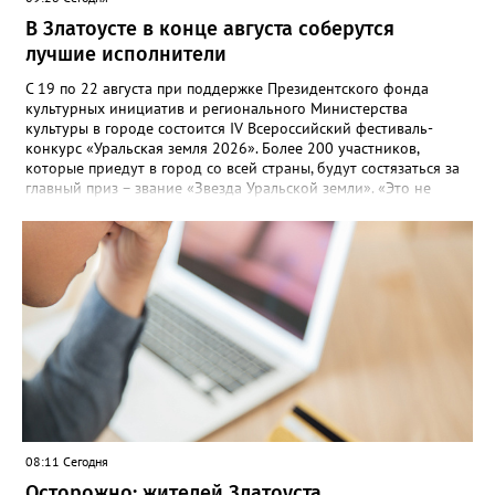
В Златоусте в конце августа соберутся
лучшие исполнители
С 19 по 22 августа при поддержке Президентского фонда
культурных инициатив и регионального Министерства
культуры в городе состоится IV Всероссийский фестиваль-
конкурс «Уральская земля 2026». Более 200 участников,
которые приедут в город со всей страны, будут состязаться за
главный приз – звание «Звезда Уральской земли». «Это не
просто конкурс, а четыре дня живого творчества:
прослушивания участников, мастер-классы от ведущих
наставников, выступления победителей прошлых лет и
приглашённых артистов», - сообщает оргкомитет. Вход на все
фестивальные мероприятия будет свободным. В 2025 году в
фестивале участвовали 26 финалистов из городов
Челябинской, Свердловской, Курганской, Оренбургской
областей, Ханты-Мансийского автономного округа и
Республики Башкортостан. Приглашённой звездой стал
идейный вдохновитель, организатор фестиваля, эстрадный
певец, победитель главного патриотического конкурса страны
«Солдатский конверт», лауреат премии в области культуры и
искусства «Золотая лира», участник телевизионных проектов
08:11 Сегодня
на Первом канале, обладатель звания «Голос страны» Алексей
Ковин.
Осторожно: жителей Златоуста