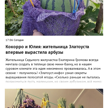
17:06 Сегодня
Кокорро и Юлия: жительница Златоуста
впервые вырастила арбузы
Жительница Седьмого жилучастка Екатерина Громова всегда
мечтала создать в теплице свою мини-бахчу, но в нашем
суровом климате эта идея неизменно проваливалась. А в этом
сезоне – получилось! «Златоуст.инфо» узнал секреты
выращивания полосатой ягоды. «Сколько раньше не пыталась
полакомиться пусть маленьким, но своим арбузиком, всё мимо:
вырастали до размера бобов и отваливались, - поделилась со
«Златоуст.инфо» садовод. – В этом году посадила сорт так
называемых северных арбузов – «Юлия», а также «Коккоро»
(он жёлтый и, говорят, очень сладкий). Вот уже первый на пару
кило вызрел. Чтобы не оборвал плеть, подвешиваю своих
полосатиков в сетках из-под овощей или авоськах,