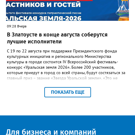
Госжилинспекции, службы должны действовать слаженно. И
оперативно делиться информацией со всеми
заинтересованными – от поставщика тепла до конечных
потребителей.
09:28 Вчера
В Златоусте в конце августа соберутся
лучшие исполнители
С 19 по 22 августа при поддержке Президентского фонда
культурных инициатив и регионального Министерства
культуры в городе состоится IV Всероссийский фестиваль-
конкурс «Уральская земля 2026». Более 200 участников,
которые приедут в город со всей страны, будут состязаться за
главный приз – звание «Звезда Уральской земли». «Это не
просто конкурс, а четыре дня живого творчества:
прослушивания участников, мастер-классы от ведущих
ПОКАЗАТЬ ЕЩЕ
наставников, выступления победителей прошлых лет и
приглашённых артистов», - сообщает оргкомитет. Вход на все
фестивальные мероприятия будет свободным. В 2025 году в
фестивале участвовали 26 финалистов из городов
Челябинской, Свердловской, Курганской, Оренбургской
областей, Ханты-Мансийского автономного округа и
Республики Башкортостан. Приглашённой звездой стал
Для бизнеса и компаний
идейный вдохновитель, организатор фестиваля, эстрадный