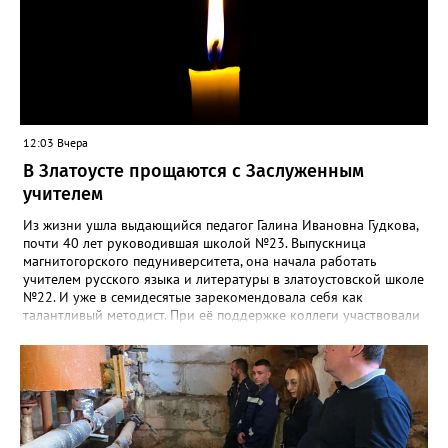
12:03 Вчера
В Златоусте прощаются с Заслуженным
учителем
Из жизни ушла выдающийся педагог Галина Ивановна Гудкова,
почти 40 лет руководившая школой №23. Выпускница
магнитогорского педуниверситета, она начала работать
учителем русского языка и литературы в златоустовской школе
№22. И уже в семидесятые зарекомендовала себя как
талантливый методист. При её поддержке коллеги участвовали
в профессиональных конкурсах и добивались успехов.
«Благодаря её мудрому руководству в школе сформировался
сильный педагогический коллектив, объединённый общими
ценностями и любовью к своему делу. Для многих Галина
Ивановна навсегда останется не только талантливым
руководителем, но и настоящим Учителем с большой буквы», -
говорится в сообществе школы №23 во ВКонтакте. Свои