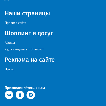
певец, победитель главного патриотического конкурса страны
«Солдатский конверт», лауреат премии в области культуры и
искусства «Золотая лира», участник телевизионных проектов
Наши страницы
на Первом канале, обладатель звания «Голос страны» Алексей
Ковин.
Правила сайта
Шоппинг и досуг
Афиша
Куда сходить в г. Златоуст
Реклама на сайте
Прайс
Присоединяйтесь к нам