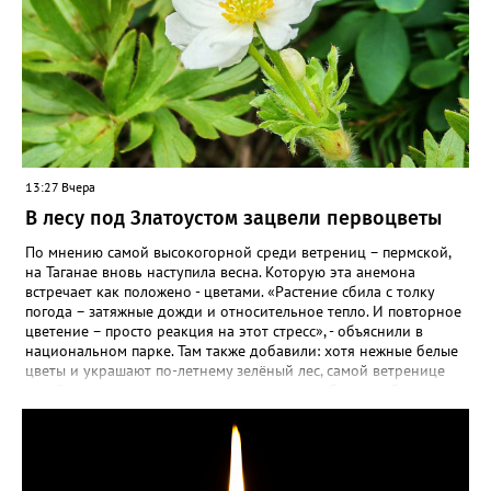
13:27 Вчера
В лесу под Златоустом зацвели первоцветы
По мнению самой высокогорной среди ветрениц – пермской,
на Таганае вновь наступила весна. Которую эта анемона
встречает как положено - цветами. «Растение сбила с толку
погода – затяжные дожди и относительное тепло. И повторное
цветение – просто реакция на этот стресс», - объяснили в
национальном парке. Там также добавили: хотя нежные белые
цветы и украшают по-летнему зелёный лес, самой ветренице
такой «рецидив» пользы не приносит, а наоборот, забирает
силы перед долгой зимовкой.