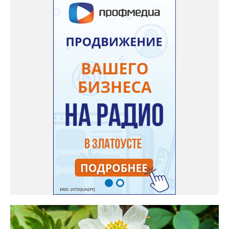
дома Екатерина Бойко. – Посадила вдоль забора, потому что
низины этот цветок не любит. Вот уже второй год растет и
радует меня. Соседи просят саженцы: аромат и до них
доносится. В конце лета собираю лаванду в пучки, сушу –
получаются букеты и саше одновременно. Лаванда широко
используется и в кулинарии». Семена, отметила собеседница
нашего портала, у неё были сорта «Вознесенская узколистная».
Только она хорошо зимует без укрытия. Всхожесть оказалась
на удивление хорошей: из пяти семян из каждой пачки четыре
взошли даже без стратификации. После покупки (по весне)
садовод советует сразу убрать семена в холодильник на два
месяца, а место посадки - мульчировать мелкой корой. Семена
самосевом в ней отлично прорастают. Если иногда срезать
сухие цветы и стряхивать семена вокруг куртины, лаванда
весной прорастет сама. Ещё один секрет – этот символ
Прованса не любит «вкусную» почву. Добавляйте в посадочную
яму гравий и песок – требуется хороший дренаж. В первый год
Екатерина рекомендует цветы убирать, чтобы силы куста
пошли на наращивание корневой системы. А со второго года
пусть лаванда цветёт во всю силу! Фото: Екатерина Бойко,
специально для «Златоуст.инфо». Обсуждение новости здесь
ВКОНТАКТЕ https://vk.com/newszlatoust74