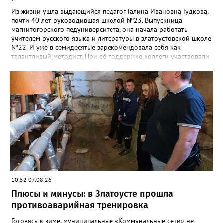
Из жизни ушла выдающийся педагог Галина Ивановна Гудкова,
почти 40 лет руководившая школой №23. Выпускница
магнитогорского педуниверситета, она начала работать
учителем русского языка и литературы в златоустовской школе
№22. И уже в семидесятые зарекомендовала себя как
талантливый методист. При её поддержке коллеги участвовали
в профессиональных конкурсах и добивались успехов.
«Благодаря её мудрому руководству в школе сформировался
сильный педагогический коллектив, объединённый общими
ценностями и любовью к своему делу. Для многих Галина
Ивановна навсегда останется не только талантливым
руководителем, но и настоящим Учителем с большой буквы», -
говорится в сообществе школы №23 во ВКонтакте. Свои
соболезнования семье Галины Ивановны выразил глава
Златоуста Олег Решетников. «Её вклад зафиксирован в
важнейших документах школы, но главное - он остался в
людях: в тех учителях, которых она поддержала, в тех
учениках, которых она вдохновила. Заслуженный учитель РФ,
«Отличник народного просвещения», обладатель медали «За
10:52 07.08.26
доблестный труд», Галина Ивановна оставила не только
награды и документы, но и работающий, живой механизм
Плюсы и минусы: в Златоусте прошла
школы, который продолжает жить её принципами», - говорится
противоаварийная тренировка
в некрологе.
Готовясь к зиме, муниципальные «Коммунальные сети» не