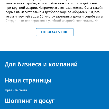
только чинят трубы, но и отрабатывают алгоритм действий
при крупной аварии. Например, в этот раз легенда была такой:
порыв на магистральном трубопроводе, за «бортом» -10, без
тепла и горячей воды 63 многоквартирных дома и соцобъекты.
Сотрудники предприятия с учебной аварией справились. Но
участвовавшие в тренировке представители Госжилинспекции
отметили и недочёты. «Например, управляющие компании
ПОКАЗАТЬ ЕЩЕ
несвоевременно приняли меры для предотвращения
“перемерзания” общей домовой тепловой сети
многоквартирного дома, отсутствовало взаимодействие с
ресурсоснабжающей организацией, ЕДДС и иными службами»,
— сообщила начальник Главного управления ГЖИ Ирина
Настенко. В следующий раз, рекомендовали в
Госжилинспекции, службы должны действовать слаженно. И
Для бизнеса и компаний
оперативно делиться информацией со всеми
заинтересованными – от поставщика тепла до конечных
потребителей.
Наши страницы
Правила сайта
Шоппинг и досуг