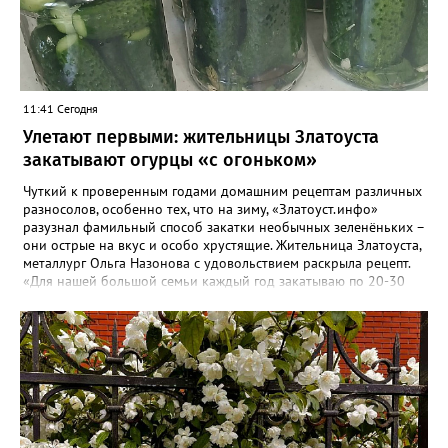
11:41 Сегодня
Улетают первыми: жительницы Златоуста
закатывают огурцы «с огоньком»
Чуткий к проверенным годами домашним рецептам различных
разносолов, особенно тех, что на зиму, «Златоуст.инфо»
разузнал фамильный способ закатки необычных зеленёньких –
они острые на вкус и особо хрустящие. Жительница Златоуста,
металлург Ольга Назонова с удовольствием раскрыла рецепт.
«Для нашей большой семьи каждый год закатываю по 20-30
банок таких огурчиков «с огоньком», но они всё равно
улетают со стола первыми, а гости неизменно просят рецепт, -
отметила Ольга. – Несмотря на это неласковое лето, парники
уже полны огурцов. Запаситесь любым недорогим острым
кетчупом и попробуйте наш семейный рецепт. Дети называют
его «Бомбяо». Первое, советует Ольга, - замачиваем огурцы в
воде на 2-3 часа. Тщательно моем и обрезаем «попки». На дно
литровой банки кладём листья хрена, укроп, чеснок, лавровый
лист, перец горошком. Для маринада понадобится 1,25 литра