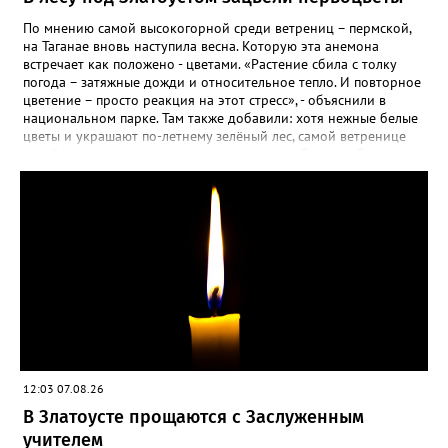
сухие цветы и стряхивать семена вокруг куртины, лаванда
весной прорастет сама. Ещё один секрет – этот символ
По мнению самой высокогорной среди ветрениц – пермской,
Прованса не любит «вкусную» почву. Добавляйте в посадочную
на Таганае вновь наступила весна. Которую эта анемона
яму гравий и песок – требуется хороший дренаж. В первый год
встречает как положено - цветами. «Растение сбила с толку
Екатерина рекомендует цветы убирать, чтобы силы куста
погода – затяжные дожди и относительное тепло. И повторное
пошли на наращивание корневой системы. А со второго года
цветение – просто реакция на этот стресс», - объяснили в
пусть лаванда цветёт во всю силу! Фото: Екатерина Бойко,
национальном парке. Там также добавили: хотя нежные белые
специально для «Златоуст.инфо». Обсуждение новости здесь
цветы и украшают по-летнему зелёный лес, самой ветренице
ВКОНТАКТЕ https://vk.com/newszlatoust74
такой «рецидив» пользы не приносит, а наоборот, забирает
силы перед долгой зимовкой.
12:03 07.08.26
В Златоусте прощаются с Заслуженным
учителем