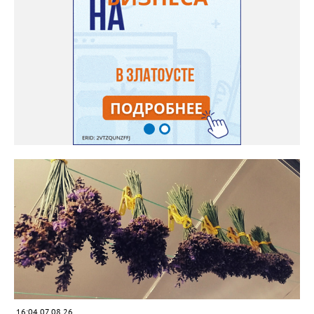
людей и причину своих неудач – её сеянцы не опылялись, и это
нужно было делать самостоятельно. «Мужской» цветочек для
этого прикладывают к «женскому» - тычинку к пестику. Фото:
Екатерина Громова, специально для «Златоуст.инфо».
Обсуждение новости здесь
ВКОНТАКТЕ https://vk.com/newszlatoust74
16:04 07.08.26