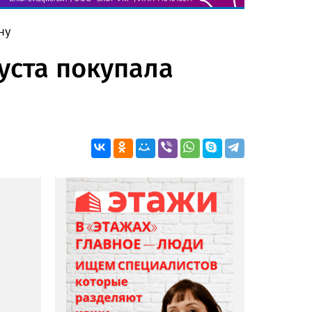
ну
уста покупала