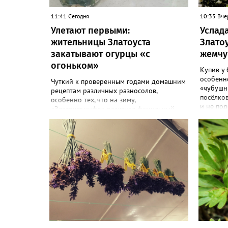
11:41 Сегодня
10:35 Вче
Улетают первыми:
Услада
жительницы Златоуста
Злато
закатывают огурцы «с
жемчу
огоньком»
Купив у 
особенн
Чуткий к проверенным годами домашним
«чубушн
рецептам различных разносолов,
посёлков
особенно тех, что на зиму,
и не под
«Златоуст.инфо» разузнал фамильный
украсит 
способ закатки необычных зеленёньких –
жасмина!
они острые на вкус и особо хрустящие.
особенн
Жительница Златоуста, металлург Ольга
«Всем св
Назонова с удовольствием раскрыла
посовет
рецепт. «Для нашей большой семьи
чубушник
каждый год закатываю по 20-30 банок
городе в
таких огурчиков «с огоньком», но они всё
порталу 
равно улетают со стола первыми, а гости
мой взгл
неизменно просят рецепт, - отметила
«Жемчуг»
Ольга. – Несмотря на это неласковое
года, до
лето, парники уже полны огурцов.
цветки -
Запаситесь любым недорогим острым
Цветёт в