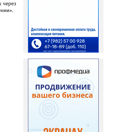
к через
ении».