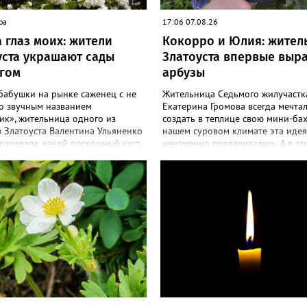
ра
17:06 07.08.26
 глаз моих: жители
Кокорро и Юлия: жител
уста украшают сады
Златоуста впервые выр
гом
арбузы
бабушки на рынке саженец с не
Жительница Седьмого жилучастк
о звучным названием
Екатерина Громова всегда мечта
ик», жительница одного из
создать в теплице свою мини-бах
 Златоуста Валентина Ульяненко
нашем суровом климате эта идея
озревала, какой роскошный куст
неизменно проваливалась. А в эт
её сад. А аромат – слаще, чем у
сезоне – получилось! «Златоуст.
 «Златоуст.инфо» узнал
узнал секреты выращивания пол
ости ухода за этим кустарником.
ягоды. «Сколько раньше не пыта
оим подругам и коллегам
полакомиться пусть маленьким, 
овала непременно посадить
арбузиком, всё мимо: вырастали 
, и его становится в нашем
размера бобов и отваливались, -
сё больше, - рассказала нашему
поделилась со «Златоуст.инфо» с
Валентина. – У меня растёт, на
– В этом году посадила сорт так
яд, самый красивый сорт –
называемых северных арбузов – 
. Моему кусту (на фото) четыре
а также «Коккоро» (он жёлтый и, 
статочно компактный. Махровые
очень сладкий). Вот уже первый 
 диаметром шесть сантиметров.
кило вызрел. Чтобы не оборвал п
 июле не менее трёх недель.
подвешиваю своих полосатиков в