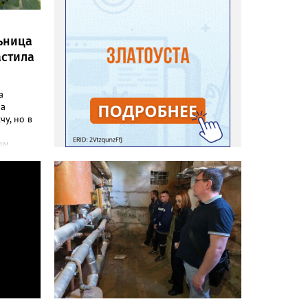
ьница
астила
а
ла
чу, но в
ом
инфо»
осатой
лась
но своим
до
адовод.
«Юлия»,
говорят,
на пару
леть,
 сетках