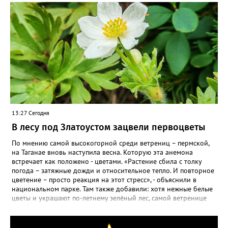
13:27 Сегодня
В лесу под Златоустом зацвели первоцветы
По мнению самой высокогорной среди ветрениц – пермской,
на Таганае вновь наступила весна. Которую эта анемона
встречает как положено - цветами. «Растение сбила с толку
погода – затяжные дожди и относительное тепло. И повторное
цветение – просто реакция на этот стресс», - объяснили в
национальном парке. Там также добавили: хотя нежные белые
цветы и украшают по-летнему зелёный лес, самой ветренице
такой «рецидив» пользы не приносит, а наоборот, забирает
силы перед долгой зимовкой.