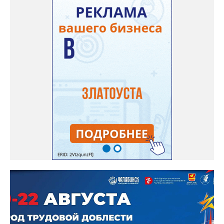
— сообщила начальник Главного управления ГЖИ Ирина
Настенко. В следующий раз, рекомендовали в
Госжилинспекции, службы должны действовать слаженно. И
оперативно делиться информацией со всеми
заинтересованными – от поставщика тепла до конечных
потребителей.