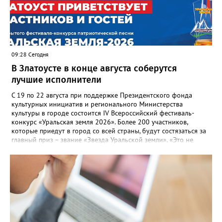
09:28 Сегодня
В Златоусте в конце августа соберутся
лучшие исполнители
С 19 по 22 августа при поддержке Президентского фонда
культурных инициатив и регионального Министерства
культуры в городе состоится IV Всероссийский фестиваль-
конкурс «Уральская земля 2026». Более 200 участников,
которые приедут в город со всей страны, будут состязаться за
главный приз – звание «Звезда Уральской земли». «Это не
просто конкурс, а четыре дня живого творчества:
прослушивания участников, мастер-классы от ведущих
наставников, выступления победителей прошлых лет и
приглашённых артистов», - сообщает оргкомитет. Вход на все
фестивальные мероприятия будет свободным. В 2025 году в
фестивале участвовали 26 финалистов из городов
Челябинской, Свердловской, Курганской, Оренбургской
областей, Ханты-Мансийского автономного округа и
Республики Башкортостан. Приглашённой звездой стал