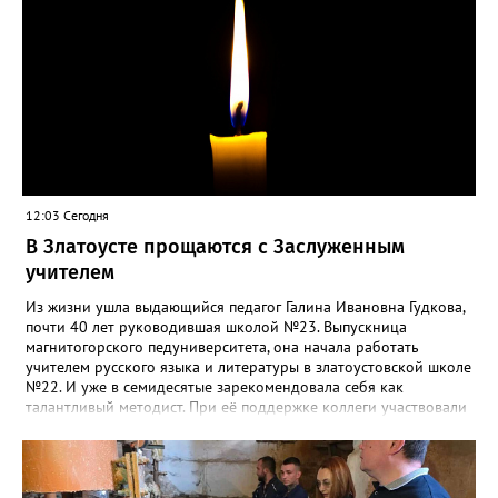
12:03 Сегодня
В Златоусте прощаются с Заслуженным
учителем
Из жизни ушла выдающийся педагог Галина Ивановна Гудкова,
почти 40 лет руководившая школой №23. Выпускница
магнитогорского педуниверситета, она начала работать
учителем русского языка и литературы в златоустовской школе
№22. И уже в семидесятые зарекомендовала себя как
талантливый методист. При её поддержке коллеги участвовали
в профессиональных конкурсах и добивались успехов.
«Благодаря её мудрому руководству в школе сформировался
сильный педагогический коллектив, объединённый общими
ценностями и любовью к своему делу. Для многих Галина