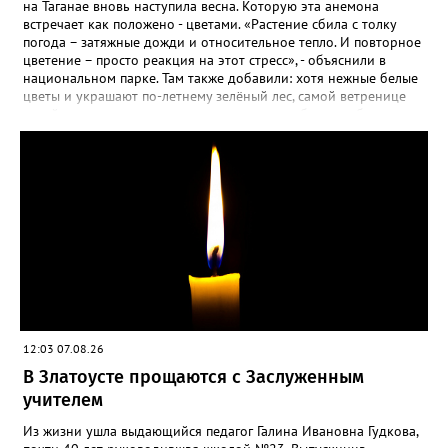
Прованса не любит «вкусную» почву. Добавляйте в посадочную
на Таганае вновь наступила весна. Которую эта анемона
яму гравий и песок – требуется хороший дренаж. В первый год
встречает как положено - цветами. «Растение сбила с толку
Екатерина рекомендует цветы убирать, чтобы силы куста
погода – затяжные дожди и относительное тепло. И повторное
пошли на наращивание корневой системы. А со второго года
цветение – просто реакция на этот стресс», - объяснили в
пусть лаванда цветёт во всю силу! Фото: Екатерина Бойко,
национальном парке. Там также добавили: хотя нежные белые
специально для «Златоуст.инфо». Обсуждение новости здесь
цветы и украшают по-летнему зелёный лес, самой ветренице
ВКОНТАКТЕ https://vk.com/newszlatoust74
такой «рецидив» пользы не приносит, а наоборот, забирает
силы перед долгой зимовкой.
12:03 07.08.26
В Златоусте прощаются с Заслуженным
учителем
Из жизни ушла выдающийся педагог Галина Ивановна Гудкова,