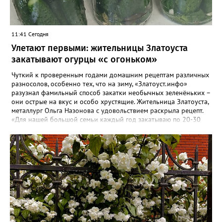
11:41 Сегодня
Улетают первыми: жительницы Златоуста
закатывают огурцы «с огоньком»
Чуткий к проверенным годами домашним рецептам различных
разносолов, особенно тех, что на зиму, «Златоуст.инфо»
разузнал фамильный способ закатки необычных зеленёньких –
они острые на вкус и особо хрустящие. Жительница Златоуста,
металлург Ольга Назонова с удовольствием раскрыла рецепт.
«Для нашей большой семьи каждый год закатываю по 20-30
банок таких огурчиков «с огоньком», но они всё равно
улетают со стола первыми, а гости неизменно просят рецепт, -
отметила Ольга. – Несмотря на это неласковое лето, парники
уже полны огурцов. Запаситесь любым недорогим острым
кетчупом и попробуйте наш семейный рецепт. Дети называют
его «Бомбяо». Первое, советует Ольга, - замачиваем огурцы в
воде на 2-3 часа. Тщательно моем и обрезаем «попки». На дно
литровой банки кладём листья хрена, укроп, чеснок, лавровый
лист, перец горошком. Для маринада понадобится 1,25 литра
воды, 2 столовых ложки соли, стакан сахара, 0,5 стакана уксуса
(9-процентного), пачка острого кетчупа типа «Чили». Всё