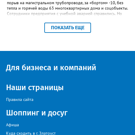
порыв на магистральном трубопроводе, за «бортом» -10, без
тепла и горячей воды 63 многоквартирных дома и соцобъекты.
Сотрудники предприятия с учебной аварией справились. Но
участвовавшие в тренировке представители Госжилинспекции
отметили и недочёты. «Например, управляющие компании
ПОКАЗАТЬ ЕЩЕ
несвоевременно приняли меры для предотвращения
“перемерзания” общей домовой тепловой сети
многоквартирного дома, отсутствовало взаимодействие с
ресурсоснабжающей организацией, ЕДДС и иными службами»,
— сообщила начальник Главного управления ГЖИ Ирина
Настенко. В следующий раз, рекомендовали в
Госжилинспекции, службы должны действовать слаженно. И
Для бизнеса и компаний
оперативно делиться информацией со всеми
заинтересованными – от поставщика тепла до конечных
потребителей.
Наши страницы
Правила сайта
Шоппинг и досуг
Афиша
Куда сходить в г. Златоуст