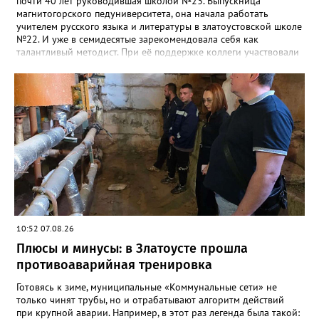
почти 40 лет руководившая школой №23. Выпускница
магнитогорского педуниверситета, она начала работать
учителем русского языка и литературы в златоустовской школе
№22. И уже в семидесятые зарекомендовала себя как
талантливый методист. При её поддержке коллеги участвовали
в профессиональных конкурсах и добивались успехов.
«Благодаря её мудрому руководству в школе сформировался
сильный педагогический коллектив, объединённый общими
ценностями и любовью к своему делу. Для многих Галина
Ивановна навсегда останется не только талантливым
руководителем, но и настоящим Учителем с большой буквы», -
говорится в сообществе школы №23 во ВКонтакте. Свои
соболезнования семье Галины Ивановны выразил глава
Златоуста Олег Решетников. «Её вклад зафиксирован в
важнейших документах школы, но главное - он остался в
людях: в тех учителях, которых она поддержала, в тех
учениках, которых она вдохновила. Заслуженный учитель РФ,
«Отличник народного просвещения», обладатель медали «За
10:52 07.08.26
доблестный труд», Галина Ивановна оставила не только
награды и документы, но и работающий, живой механизм
Плюсы и минусы: в Златоусте прошла
школы, который продолжает жить её принципами», - говорится
противоаварийная тренировка
в некрологе.
Готовясь к зиме, муниципальные «Коммунальные сети» не
только чинят трубы, но и отрабатывают алгоритм действий
при крупной аварии. Например, в этот раз легенда была такой: