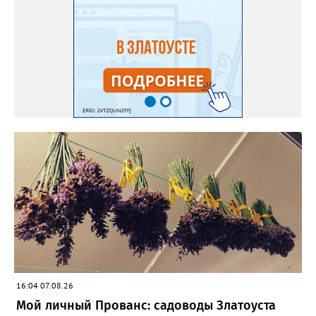
этого прикладывают к «женскому» - тычинку к пестику. Фото:
Екатерина Громова, специально для «Златоуст.инфо».
Обсуждение новости здесь
ВКОНТАКТЕ https://vk.com/newszlatoust74
16:04 07.08.26
Мой личный Прованс: садоводы Златоуста