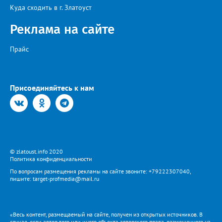
всё возможное, «чтобы завершить восстановительные работы в
Куда сходить в г. Златоуст
кратчайшие сроки». И благодарит за «терпение и понимание».
Когда будет восстановлена подача воды в дом №88 в
Реклама на сайте
комментарии не уточняется.
Прайс
Присоединяйтесь к нам
© zlatoust.info 2020
Политика конфиденциальности
По вопросам размещения рекламы на сайте звоните: +79222307040,
пишите: target-profmedia@mail.ru
«Весь контент, размещаемый на сайте, получен из открытых источников. В
случае, если автор того или иного объекта авторского права, размещенного на