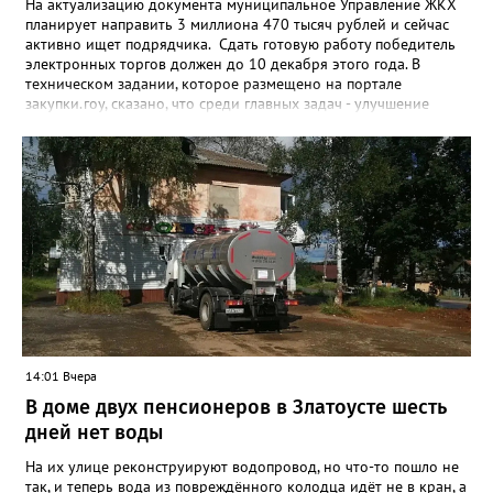
На актуализацию документа муниципальное Управление ЖКХ
планирует направить 3 миллиона 470 тысяч рублей и сейчас
активно ищет подрядчика. Сдать готовую работу победитель
электронных торгов должен до 10 декабря этого года. В
техническом задании, которое размещено на портале
закупки.гоу, сказано, что среди главных задач - улучшение
качества жизни и охраны здоровья златоустовцев и
повышение энергоэффективности систем. Кроме электронных
схем, исполнителю нужно разработать предложения по
строительству и реконструкции водоснабжения и канализации,
оценив размер вложений, а также представить перечень
бесхозных объектов и возможные сценарии развития этой
сферы городского хозяйства. В июне 2025 года
«Златоуст.инфо» сообщал о подобных торгах. Тогда цена
вопроса была почти в три раза выше - 9 миллионов 13 тысяч
486 рублей, а в списке работ была разработка электронной
системы ливнёвок.
14:01 Вчера
В доме двух пенсионеров в Златоусте шесть
дней нет воды
На их улице реконструируют водопровод, но что-то пошло не
так, и теперь вода из повреждённого колодца идёт не в кран, а