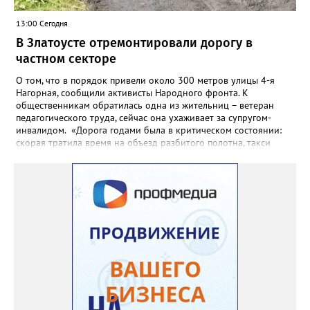
13:00 Сегодня
В Златоусте отремонтировали дорогу в
частном секторе
О том, что в порядок привели около 300 метров улицы 4-я
Нагорная, сообщили активисты Народного фронта. К
общественникам обратилась одна из жительниц – ветеран
педагогического труда, сейчас она ухаживает за супругом-
инвалидом. «Дорога годами была в критическом состоянии:
скорая тратила время на объезд разбитого полотна, такси
порой отказывались пробираться к домам, щадя подвеску, а
однажды реанимация не смогла добраться до больного.
Жители писали в администрацию города и другие инстанции,
пытались ремонтировать дорогу своими силами – всё тщетно»,
– рассказали в ОНФ. Общественники подчеркнули: именно
они добились, чтобы участок разровняли и отсыпали. Для
этого потребовалось обратиться в мэрию Златоуста.