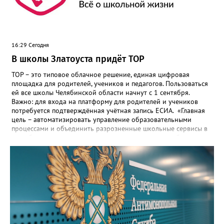
16:29 Сегодня
В школы Златоуста придёт ТОР
ТОР – это типовое облачное решение, единая цифровая
площадка для родителей, учеников и педагогов. Пользоваться
ей все школы Челябинской области начнут с 1 сентября.
Важно: для входа на платформу для родителей и учеников
потребуется подтверждённая учётная запись ЕСИА. «Главная
цель – автоматизировать управление образовательными
процессами и объединить разрозненные школьные сервисы в
одну безопасную государственную экосистему, - сообщили в
региональном министерстве образования. - Платформа ТОР
“Моя школа” объединит все школьные сервисы в единую
безопасную государственную экосистему. Предполагается, что
переход пройдёт максимально комфортно для пользователей».
Привычные функции - оценки, расписание, домашние задания,
связь с учителями, знакомые пользователям экосистемы
«Госуслуги Моя школа», не просто сохранятся, они будут
собраны в одном месте, подчеркнули в ведомстве. Причём в
этом случае переход на ТОР станет вообще незаметным.