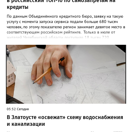
в российсский ТОП-10 по самозапретам на
кредиты
По данным Объединённого кредитного бюро, заявку на такую
услугу с момента запуска сервиса подали больше 680 тысяч
человек, по этому показателю регион занимает девятое место в
соответствующем российском рейтинге. Только в июле от
жителей Челябинской области поступило 18 тысяч 720
заявлений на установку ограничений и около 6700 — на их
снятие. В целом не давать им взаймы сегодня просят 543 с
лишним тысячи человек. Почти 89 тысяч за это время решили
запрет отозвать. При этом, утверждают аналитики бюро,
примерно каждый пятый из тех, кто установил самозапрет,
никогда кредиты не брал, столько же погасили долги недавно,
а больше половины имеют долговые обязательства сейчас.
05:52 Сегодня
В Златоусте «освежат» схему водоснабжения
и канализации