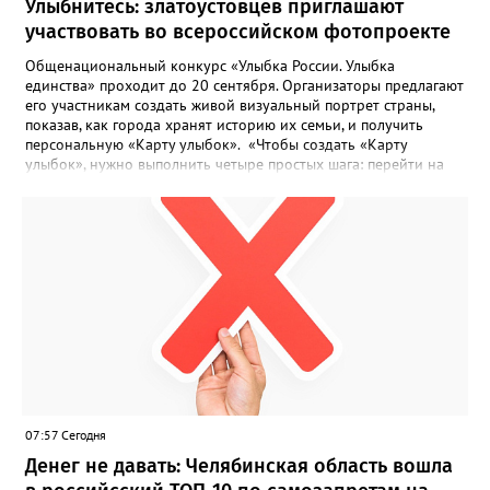
Улыбнитесь: златоустовцев приглашают
участвовать во всероссийском фотопроекте
Общенациональный конкурс «Улыбка России. Улыбка
единства» проходит до 20 сентября. Организаторы предлагают
его участникам создать живой визуальный портрет страны,
показав, как города хранят историю их семьи, и получить
персональную «Карту улыбок». «Чтобы создать «Карту
улыбок», нужно выполнить четыре простых шага: перейти на
сайт улыбкароссии.рф и нажать кнопку «Собрать карту
улыбок»; загрузить фотографию с улыбкой – подойдёт портрет
одного человека, пары, семьи или нескольких поколений в
одном кадре; отметить один или несколько городов,
связанных с историей семьи или важными воспоминаниями;
добавить подписи к городам, кратко объяснив связь с каждым
из них, указать контакты и подтвердить согласие с правилами
проекта», - говорится в инструкции на сайте проекта. ‍Заявка
может быть семейной, а после модерации стать частью
визуального архива проекта. 20 участников обещают
пригласить на итоговую фотосессию в Москве. Персональную
«Карту улыбок», которую можно скачать, сохранить и
опубликовать в социальных сетях, отмечают в оргкомитете,
07:57 Сегодня
получат все, кто улыбнулся.
Денег не давать: Челябинская область вошла