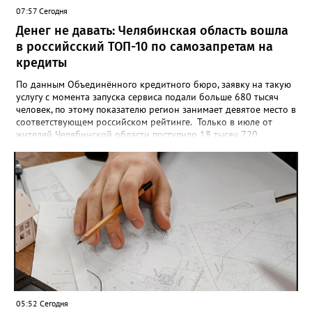
опубликовать в социальных сетях, отмечают в оргкомитете,
07:57 Сегодня
получат все, кто улыбнулся.
Денег не давать: Челябинская область вошла
в российсский ТОП-10 по самозапретам на
кредиты
По данным Объединённого кредитного бюро, заявку на такую
услугу с момента запуска сервиса подали больше 680 тысяч
человек, по этому показателю регион занимает девятое место в
соответствующем российском рейтинге. Только в июле от
жителей Челябинской области поступило 18 тысяч 720
заявлений на установку ограничений и около 6700 — на их
снятие. В целом не давать им взаймы сегодня просят 543 с
лишним тысячи человек. Почти 89 тысяч за это время решили
запрет отозвать. При этом, утверждают аналитики бюро,
примерно каждый пятый из тех, кто установил самозапрет,
никогда кредиты не брал, столько же погасили долги недавно,
а больше половины имеют долговые обязательства сейчас.
05:52 Сегодня