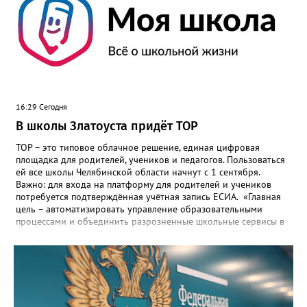
16:29 Сегодня
В школы Златоуста придёт ТОР
ТОР – это типовое облачное решение, единая цифровая
площадка для родителей, учеников и педагогов. Пользоваться
ей все школы Челябинской области начнут с 1 сентября.
Важно: для входа на платформу для родителей и учеников
потребуется подтверждённая учётная запись ЕСИА. «Главная
цель – автоматизировать управление образовательными
процессами и объединить разрозненные школьные сервисы в
одну безопасную государственную экосистему, - сообщили в
региональном министерстве образования. - Платформа ТОР
“Моя школа” объединит все школьные сервисы в единую
безопасную государственную экосистему. Предполагается, что
переход пройдёт максимально комфортно для пользователей».
Привычные функции - оценки, расписание, домашние задания,