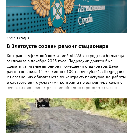
связь с учителями, знакомые пользователям экосистемы
«Госуслуги Моя школа», не просто сохранятся, они будут
собраны в одном месте, подчеркнули в ведомстве. Причём в
этом случае переход на ТОР станет вообще незаметным.
15:11 Сегодня
В Златоусте сорван ремонт стационара
Контракт с уфимской компанией «ПИАЛ» городская больница
заключила в декабре 2025 года. Подрядчик должен был
сделать капитальный ремонт помещений стационара. Цена
работ составила 11 миллионов 100 тысяч рублей. «Подрядчик
к исполнению обязательств по контракту приступил, но работы
в соответствии с условиями контракта не выполнил, в связи с
чем заказчик принял решение об одностороннем отказе от
исполнения обязательств по контракту», – сообщили в
Челябинском УФАС. Антимонопольная служба приняла
решение включить ООО «ПИАЛ» в реестр недобросовестных
поставщиков. В чёрном списке уфимский подрядчик будет два
года.