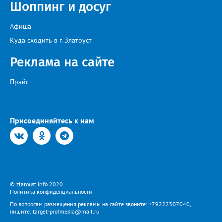
Шоппинг и досуг
возникающие сложности, предприятие ежедневно
обеспечивает жителей питьевой водой. Подвоз воды
организован с 17:00 до 20:00 у магазина “Олеся”».
Афиша
Представитель «Водоснабжения» уверяет: предприятие делает
всё возможное, «чтобы завершить восстановительные работы в
Куда сходить в г. Златоуст
кратчайшие сроки». И благодарит за «терпение и понимание».
Когда будет восстановлена подача воды в дом №88 в
Реклама на сайте
комментарии не уточняется.
Прайс
Присоединяйтесь к нам
© zlatoust.info 2020
Политика конфиденциальности
По вопросам размещения рекламы на сайте звоните: +79222307040,
пишите: target-profmedia@mail.ru