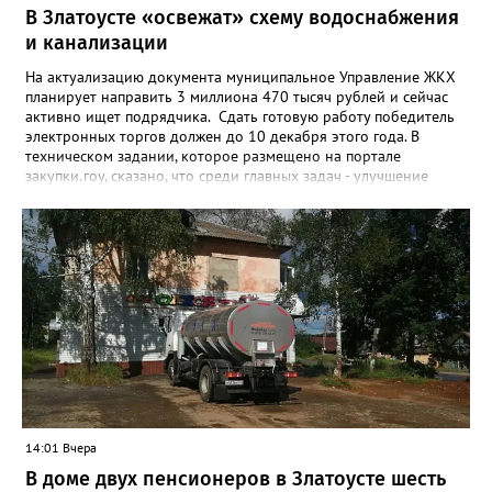
В Златоусте «освежат» схему водоснабжения
и канализации
На актуализацию документа муниципальное Управление ЖКХ
планирует направить 3 миллиона 470 тысяч рублей и сейчас
активно ищет подрядчика. Сдать готовую работу победитель
электронных торгов должен до 10 декабря этого года. В
техническом задании, которое размещено на портале
закупки.гоу, сказано, что среди главных задач - улучшение
качества жизни и охраны здоровья златоустовцев и
повышение энергоэффективности систем. Кроме электронных
схем, исполнителю нужно разработать предложения по
строительству и реконструкции водоснабжения и канализации,
оценив размер вложений, а также представить перечень
бесхозных объектов и возможные сценарии развития этой
сферы городского хозяйства. В июне 2025 года
«Златоуст.инфо» сообщал о подобных торгах. Тогда цена
вопроса была почти в три раза выше - 9 миллионов 13 тысяч
486 рублей, а в списке работ была разработка электронной
системы ливнёвок.
14:01 Вчера
В доме двух пенсионеров в Златоусте шесть