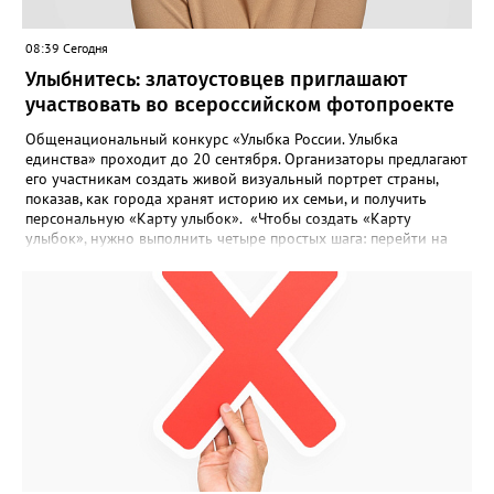
08:39 Сегодня
Улыбнитесь: златоустовцев приглашают
участвовать во всероссийском фотопроекте
Общенациональный конкурс «Улыбка России. Улыбка
единства» проходит до 20 сентября. Организаторы предлагают
его участникам создать живой визуальный портрет страны,
показав, как города хранят историю их семьи, и получить
персональную «Карту улыбок». «Чтобы создать «Карту
улыбок», нужно выполнить четыре простых шага: перейти на
сайт улыбкароссии.рф и нажать кнопку «Собрать карту
улыбок»; загрузить фотографию с улыбкой – подойдёт портрет
одного человека, пары, семьи или нескольких поколений в
одном кадре; отметить один или несколько городов,
связанных с историей семьи или важными воспоминаниями;
добавить подписи к городам, кратко объяснив связь с каждым
из них, указать контакты и подтвердить согласие с правилами
проекта», - говорится в инструкции на сайте проекта. ‍Заявка
может быть семейной, а после модерации стать частью
визуального архива проекта. 20 участников обещают
пригласить на итоговую фотосессию в Москве. Персональную
«Карту улыбок», которую можно скачать, сохранить и