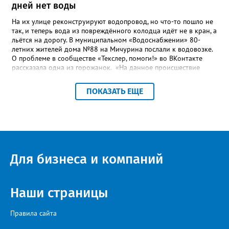
дней нет воды
На их улице реконструируют водопровод, но что-то пошло не
так, и теперь вода из повреждённого колодца идёт не в кран, а
льётся на дорогу. В муниципальном «Водоснабжении» 80-
летних жителей дома №88 на Мичурина послали к водовозке.
О проблеме в сообществе «Текслер, помоги!» во ВКонтакте
рассказала одна из горожанок. «На данное происшествие
аварийная бригада до сих пор не приехала, и по словам
гл.инженера Шепелева А.Н. из обслуживающей организации
ПОКАЗАТЬ ЕЩЕ
МУП ЗГО "Златоустовское Водоснабжение" ул. Островского, 7,
никакие работы по восстановлению подачи воды в дом
проводиться не будут. Вот уже шесть дней пенсионеры без
воды!», - пишет возмущённая женщина (стиль, орфография и
пунктуация авторские). Под обращением есть комментарий
пользователя под ником Olga Vyacheslavovna. Она сообщает:
сейчас МУП «Водоснабжение» ведёт реконструкцию сетей в
Для бизнеса и компаний
посёлке и работать приходится в сложных условиях горной
местности. «К сожалению, в процессе бурения иногда
выявляются или случайно повреждаются существующие вводы
малого диаметра, - отмечает Olga Vyacheslavovna. - Зачастую
Наши страницы
такие вводы не отражены в исполнительной документации
либо проходят в непосредственной близости от трассы
Правила сайта
строительства. Каждый подобный случай требует отдельного
обследования и последующего восстановления. Несмотря на