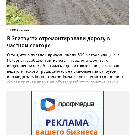
13:00 Сегодня
В Златоусте отремонтировали дорогу в
частном секторе
О том, что в порядок привели около 300 метров улицы 4-я
Нагорная, сообщили активисты Народного фронта. К
общественникам обратилась одна из жительниц – ветеран
педагогического труда, сейчас она ухаживает за супругом-
инвалидом. «Дорога годами была в критическом состоянии:
скорая тратила время на объезд разбитого полотна, такси
порой отказывались пробираться к домам, щадя подвеску, а
однажды реанимация не смогла добраться до больного.
Жители писали в администрацию города и другие инстанции,
пытались ремонтировать дорогу своими силами – всё тщетно»,
– рассказали в ОНФ. Общественники подчеркнули: именно
они добились, чтобы участок разровняли и отсыпали. Для
этого потребовалось обратиться в мэрию Златоуста.