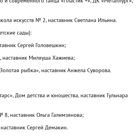
 и современного танца «Пластик +», ДК «Металлург»,
кола искусств № 2, наставник Светлана Ильина.
етские сады):
тавник Сергей Головешкин;
, наставник Миляуша Хажиева;
Золотая рыбка», наставник Анжела Суворова.
арс», Дом детства и юношества, наставник Гульнара
 8, наставник Ольга Галимзянова;
 наставник Сергей Демакин.