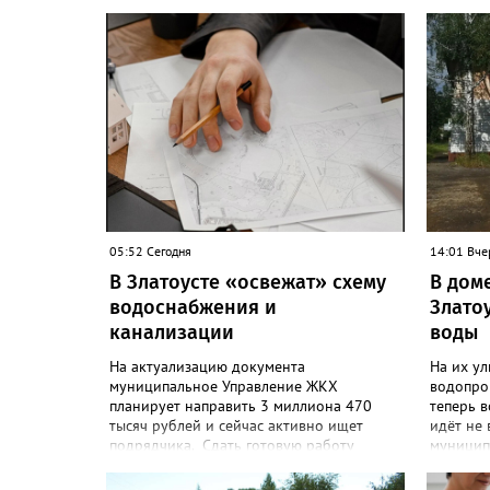
05:52 Сегодня
14:01 Вче
В Златоусте «освежат» схему
В дом
водоснабжения и
Златоу
канализации
воды
На актуализацию документа
На их у
муниципальное Управление ЖКХ
водопров
планирует направить 3 миллиона 470
теперь 
тысяч рублей и сейчас активно ищет
идёт не 
подрядчика. Сдать готовую работу
муницип
победитель электронных торгов должен
летних 
до 10 декабря этого года. В техническом
послали 