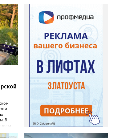
орской
дском
эзии
ых
ы. В
трена
18 лет.
ным