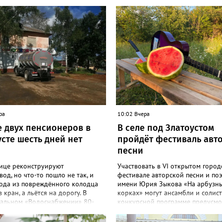
ра
10:02 Вчера
е двух пенсионеров в
В селе под Златоустом
сте шесть дней нет
пройдёт фестиваль авт
песни
лице реконструируют
Участвовать в VI открытом горо
од, но что-то пошло не так, и
фестивале авторской песни и по
вода из повреждённого колодца
имени Юрия Зыкова «На арбузн
в кран, а льётся на дорогу. В
корках» могут ансамбли и солист
альном «Водоснабжении» 80-
конкурсной программе предусмо
жителей дома №88 на Мичурина
номинация для исполнителей до 
к водовозке. О проблеме в
«Фестиваль является традицион