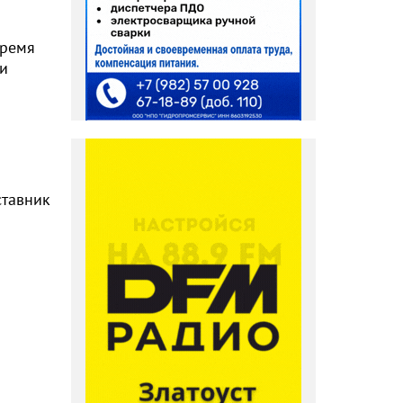
время
ти
ставник