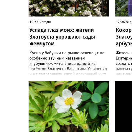
10:35 Сегодня
17:06 Вче
Услада глаз моих: жители
Кокор
Златоуста украшают сады
Злато
жемчугом
арбуз
Купив у бабушки на рынке саженец с не
Жительн
особенно звучным названием
Екатерин
«чубушник», жительница одного из
создать 
посёлков Златоуста Валентина Ульяненко
нашем с
и не подозревала, какой роскошный куст
неизменн
украсит её сад. А аромат – слаще, чем у
сезоне –
жасмина! «Златоуст.инфо» узнал
узнал с
особенности ухода за этим кустарником.
ягоды. «
«Всем своим подругам и коллегам
полакоми
посоветовала непременно посадить
арбузико
чубушник, и его становится в нашем
размера 
городе всё больше, - рассказала нашему
поделила
порталу Валентина. – У меня растёт, на
– В этом
мой взгляд, самый красивый сорт –
называе
«Жемчуг». Моему кусту (на фото) четыре
а также 