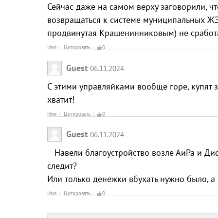
Сейчас даже на самом верху заговорили, чт
возвращаться к системе муниципальных ЖЭ
продвинутая Крашенинниковым) не сработа
Имя
Цитировать
0
Guest
06.11.2024
С этими управляйками вообще горе, купят з
хватит!
Имя
Цитировать
0
Guest
06.11.2024
Навели благоустройство возле АиРа и Диск
следит?
Или только денежки вбухать нужно было, а 
Имя
Цитировать
0