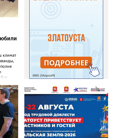
любили
ш климат
аванды,
вполне
м
 Всё
емятся
эстетику
 узнал
ниц. «Я
евого
), -
ка
–
то
т уже