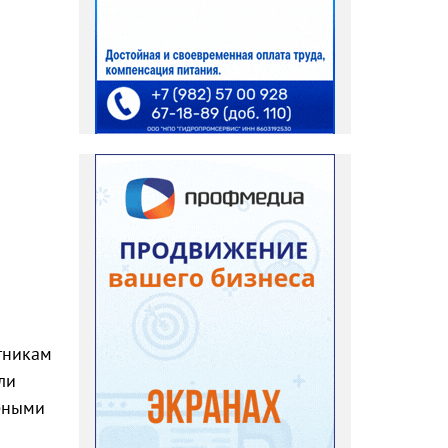
тникам
ли
шеными