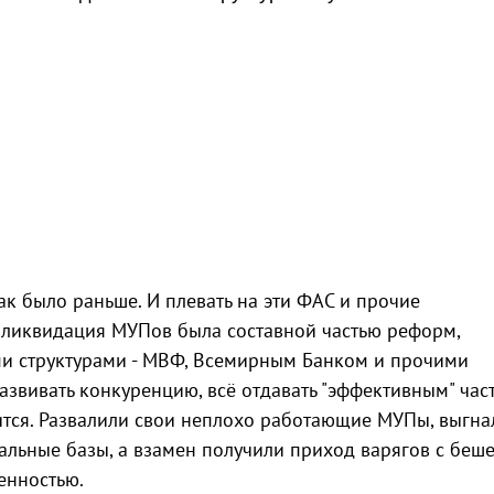
к было раньше. И плевать на эти ФАС и прочие
 ликвидация МУПов была составной частью реформ,
и структурами - МВФ, Всемирным Банком и прочими
звивать конкуренцию, всё отдавать "эффективным" час
орится. Развалили свои неплохо работающие МУПы, выгна
иальные базы, а взамен получили приход варягов с бе
енностью.