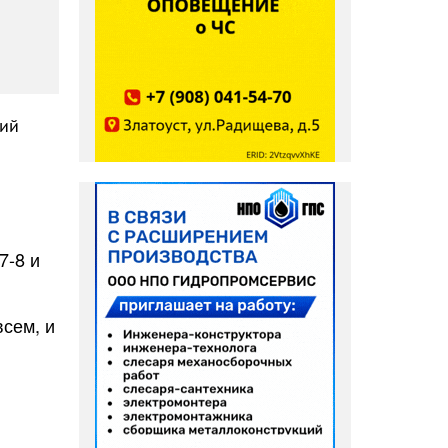
ний
7-8 и
всем, и