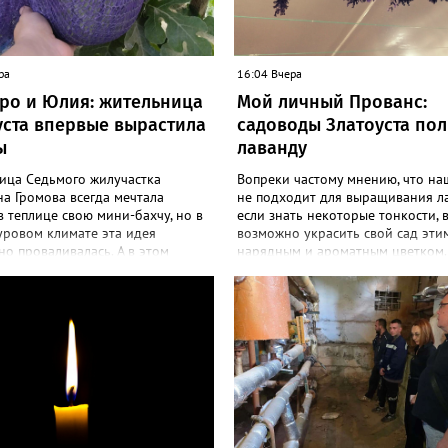
ра
16:04 Вчера
ро и Юлия: жительница
Мой личный Прованс:
уста впервые вырастила
садоводы Златоуста по
ы
лаванду
ица Седьмого жилучастка
Вопреки частому мнению, что на
а Громова всегда мечтала
не подходит для выращивания л
в теплице свою мини-бахчу, но в
если знать некоторые тонкости, 
уровом климате эта идея
возможно украсить свой сад эти
о проваливалась. А в этом
нарядным и ароматным цветком.
 получилось! «Златоуст.инфо»
больше садоводов Златоуста стр
екреты выращивания полосатой
разводить лаванду за её особую 
Сколько раньше не пыталась
и дивный запах. «Златоуст.инфо»
ться пусть маленьким, но своим
об успешном опыте местных дач
м, всё мимо: вырастали до
вырастила лаванду нежно-сирен
бобов и отваливались, -
красивого цвета из семян (на фото
сь со «Златоуст.инфо» садовод.
отметила «Златоуст.инфо» хозяй
 году посадила сорт так
частного дома Екатерина Бойко. 
мых северных арбузов – «Юлия»,
Посадила вдоль забора, потому ч
«Коккоро» (он жёлтый и, говорят,
низины этот цветок не любит. Во