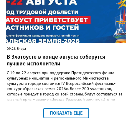
многоквартирного дома, отсутствовало взаимодействие с
ресурсоснабжающей организацией, ЕДДС и иными службами»,
— сообщила начальник Главного управления ГЖИ Ирина
Настенко. В следующий раз, рекомендовали в
Госжилинспекции, службы должны действовать слаженно. И
оперативно делиться информацией со всеми
заинтересованными – от поставщика тепла до конечных
потребителей.
09:28 Вчера
В Златоусте в конце августа соберутся
лучшие исполнители
С 19 по 22 августа при поддержке Президентского фонда
культурных инициатив и регионального Министерства
культуры в городе состоится IV Всероссийский фестиваль-
конкурс «Уральская земля 2026». Более 200 участников,
которые приедут в город со всей страны, будут состязаться за
главный приз – звание «Звезда Уральской земли». «Это не
просто конкурс, а четыре дня живого творчества:
прослушивания участников, мастер-классы от ведущих
ПОКАЗАТЬ ЕЩЕ
наставников, выступления победителей прошлых лет и
приглашённых артистов», - сообщает оргкомитет. Вход на все
фестивальные мероприятия будет свободным. В 2025 году в
фестивале участвовали 26 финалистов из городов