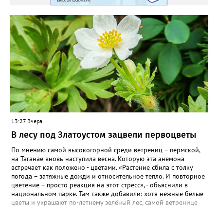
ВКОНТАКТЕ https://vk.com/newszlatoust74
13:27 Вчера
В лесу под Златоустом зацвели первоцветы
По мнению самой высокогорной среди ветрениц – пермской,
на Таганае вновь наступила весна. Которую эта анемона
встречает как положено - цветами. «Растение сбила с толку
погода – затяжные дожди и относительное тепло. И повторное
цветение – просто реакция на этот стресс», - объяснили в
национальном парке. Там также добавили: хотя нежные белые
цветы и украшают по-летнему зелёный лес, самой ветренице
такой «рецидив» пользы не приносит, а наоборот, забирает