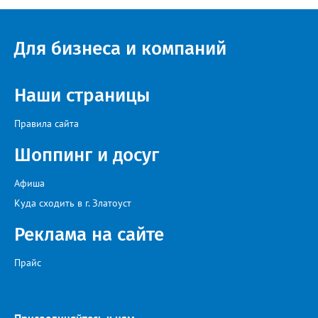
Челябинской, Свердловской, Курганской, Оренбургской
областей, Ханты-Мансийского автономного округа и
Республики Башкортостан. Приглашённой звездой стал
Для бизнеса и компаний
идейный вдохновитель, организатор фестиваля, эстрадный
певец, победитель главного патриотического конкурса страны
«Солдатский конверт», лауреат премии в области культуры и
искусства «Золотая лира», участник телевизионных проектов
Наши страницы
на Первом канале, обладатель звания «Голос страны» Алексей
Ковин.
Правила сайта
Шоппинг и досуг
Афиша
Куда сходить в г. Златоуст
Реклама на сайте
Прайс