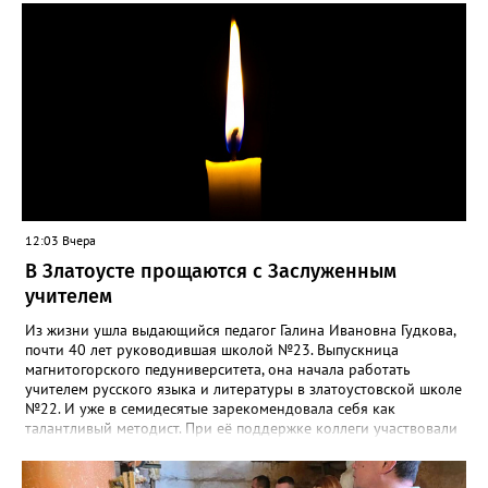
силы перед долгой зимовкой.
12:03 Вчера
В Златоусте прощаются с Заслуженным
учителем
Из жизни ушла выдающийся педагог Галина Ивановна Гудкова,
почти 40 лет руководившая школой №23. Выпускница
магнитогорского педуниверситета, она начала работать
учителем русского языка и литературы в златоустовской школе
№22. И уже в семидесятые зарекомендовала себя как
талантливый методист. При её поддержке коллеги участвовали
в профессиональных конкурсах и добивались успехов.
«Благодаря её мудрому руководству в школе сформировался
сильный педагогический коллектив, объединённый общими