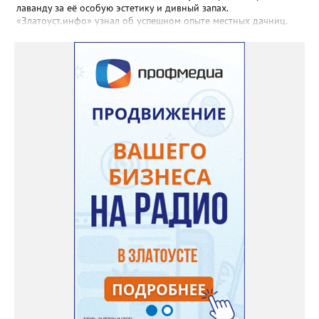
лаванду за её особую эстетику и дивный запах.
«Златоуст.инфо» узнал об успешном опыте местных дачниц.
«Я вырастила лаванду нежно-сиреневого красивого цвета из
семян (на фото), - отметила «Златоуст.инфо» хозяйка частного
дома Екатерина Бойко. – Посадила вдоль забора, потому что
низины этот цветок не любит. Вот уже второй год растет и
радует меня. Соседи просят саженцы: аромат и до них
доносится. В конце лета собираю лаванду в пучки, сушу –
получаются букеты и саше одновременно. Лаванда широко
используется и в кулинарии». Семена, отметила собеседница
нашего портала, у неё были сорта «Вознесенская узколистная».
Только она хорошо зимует без укрытия. Всхожесть оказалась
на удивление хорошей: из пяти семян из каждой пачки четыре
взошли даже без стратификации. После покупки (по весне)
садовод советует сразу убрать семена в холодильник на два
месяца, а место посадки - мульчировать мелкой корой. Семена
самосевом в ней отлично прорастают. Если иногда срезать
сухие цветы и стряхивать семена вокруг куртины, лаванда
весной прорастет сама. Ещё один секрет – этот символ
Прованса не любит «вкусную» почву. Добавляйте в посадочную
яму гравий и песок – требуется хороший дренаж. В первый год
Екатерина рекомендует цветы убирать, чтобы силы куста
пошли на наращивание корневой системы. А со второго года
пусть лаванда цветёт во всю силу! Фото: Екатерина Бойко,
специально для «Златоуст.инфо». Обсуждение новости здесь