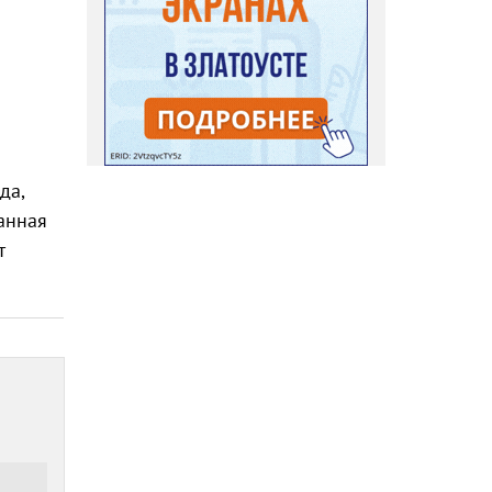
да,
анная
т