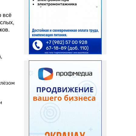
о всё
ослых,
остков.
,
улёзом
и