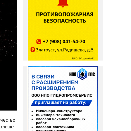
ичество
больше