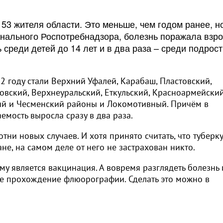
53 жителя области. Это меньше, чем годом ранее, н
онального Роспотребнадзора, болезнь поражала взр
ь среди детей до 14 лет и в два раза – среди подр
году стали Верхний Уфалей, Карабаш, Пластовский,
повский, Верхнеуральский, Еткульский, Красноармейский
ий и Чесменский районы и Локомотивный. Причём в
емость выросла сразу в два раза.
тни новых случаев. И хотя принято считать, что туберк
е, на самом деле от него не застрахован никто.
му является вакцинация. А вовремя разглядеть болезнь 
е прохождение флюорографии. Сделать это можно в