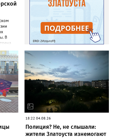
орской
дском
эзии
ых
ы. В
трена
18 лет.
ным
 и вход
гический
рожан
алаточном
ься туда
, 13:21 и
, от
а будут
Время
18:22 04.08.26
,
ицы
Полиция? Не, не слышали:
2:00.
жители Златоуста изнемогают