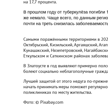
на 17,7 процента.
В прошлом году от туберкулёза погибли 1
же немало. Чаще всего, по данным реги
почти на треть снизилась заболеваемост
Самыми поражёнными территориями в 2022 
Октябрьский, Кизильский, Аргаяшский, Ага
Кунашакский, Нязепетровский, Нагайбакск
Еткульском и Саткинском районах заболева
В Златоусте в год выявляют примерно полсо
болеют социально неблагополучные граждан
Лучшей защитой от этого недуга по-прежне
начать принимать меры поможет регулярно
поликлиниках по месту жительства.
Фото: © Pixabay.com