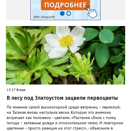
пошли на наращивание корневой системы. А со второго года
пусть лаванда цветёт во всю силу! Фото: Екатерина Бойко,
специально для «Златоуст.инфо». Обсуждение новости здесь
ВКОНТАКТЕ https://vk.com/newszlatoust74
13:27 Вчера
В лесу под Златоустом зацвели первоцветы
По мнению самой высокогорной среди ветрениц – пермской,
на Таганае вновь наступила весна. Которую эта анемона
встречает как положено - цветами. «Растение сбила с толку
погода – затяжные дожди и относительное тепло. И повторное
цветение – просто реакция на этот стресс», - объяснили в