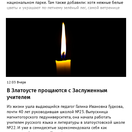
национальном парке. Там также добавили: хотя нежные белые
цветы и украшают по-летнему зелёный лес, самой ветренице
такой «рецидив» пользы не приносит, а наоборот, забирает
силы перед долгой зимовкой.
12:03 Вчера
В Златоусте прощаются с Заслуженным
учителем
Из жизни ушла выдающийся педагог Галина Ивановна Гудкова,
почти 40 лет руководившая школой №23. Выпускница
магнитогорского педуниверситета, она начала работать
учителем русского языка и литературы в златоустовской школе
№22. И уже в семидесятые зарекомендовала себя как