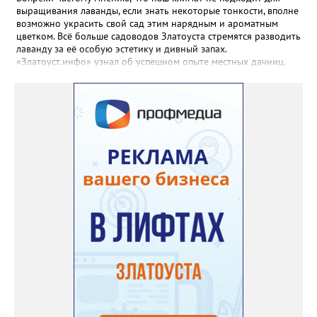
выращивания лаванды, если знать некоторые тонкости, вполне
возможно украсить свой сад этим нарядным и ароматным
цветком. Всё больше садоводов Златоуста стремятся разводить
лаванду за её особую эстетику и дивный запах.
«Златоуст.инфо» узнал об успешном опыте местных дачниц.
«Я вырастила лаванду нежно-сиреневого красивого цвета из
семян (на фото), - отметила «Златоуст.инфо» хозяйка частного
дома Екатерина Бойко. – Посадила вдоль забора, потому что
низины этот цветок не любит. Вот уже второй год растет и
радует меня. Соседи просят саженцы: аромат и до них
доносится. В конце лета собираю лаванду в пучки, сушу –
получаются букеты и саше одновременно. Лаванда широко
используется и в кулинарии». Семена, отметила собеседница
нашего портала, у неё были сорта «Вознесенская узколистная».
Только она хорошо зимует без укрытия. Всхожесть оказалась
на удивление хорошей: из пяти семян из каждой пачки четыре
взошли даже без стратификации. После покупки (по весне)
садовод советует сразу убрать семена в холодильник на два
месяца, а место посадки - мульчировать мелкой корой. Семена
самосевом в ней отлично прорастают. Если иногда срезать
сухие цветы и стряхивать семена вокруг куртины, лаванда
весной прорастет сама. Ещё один секрет – этот символ
Прованса не любит «вкусную» почву. Добавляйте в посадочную
яму гравий и песок – требуется хороший дренаж. В первый год
Екатерина рекомендует цветы убирать, чтобы силы куста