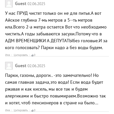
Guest
02.06.2025
У нас ПРУД чистят только он не для питья.А вот
Айское глубина 7-мь метров а 5--ть метров
ила.Всего 2-а метра остается Вот что необходимо
чистить.А годы забываются засухи.Потому что в
АДМ ВРЕМЕНЩИКИ А ДЕПУТАТЫбез головые.И за
кого голосовать? Парки надо а без воды будем.
Имя
Цитировать
0
Guest
02.06.2025
Парки, газоны, дороги.. -это замечательно! Но
самая главная задача,это вода! Если вода будет
ржавая и как кисель, мы все так и будем
алергиками и быстро повымираем.Возможно так
и хотят, чтоб пенсионеров в стране на было...
Имя
Цитировать
0