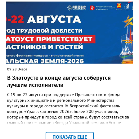
отметили и недочёты. «Например, управляющие компании
несвоевременно приняли меры для предотвращения
“перемерзания” общей домовой тепловой сети
многоквартирного дома, отсутствовало взаимодействие с
ресурсоснабжающей организацией, ЕДДС и иными службами»,
— сообщила начальник Главного управления ГЖИ Ирина
Настенко. В следующий раз, рекомендовали в
Госжилинспекции, службы должны действовать слаженно. И
оперативно делиться информацией со всеми
заинтересованными – от поставщика тепла до конечных
потребителей.
09:28 Вчера
В Златоусте в конце августа соберутся
лучшие исполнители
С 19 по 22 августа при поддержке Президентского фонда
культурных инициатив и регионального Министерства
культуры в городе состоится IV Всероссийский фестиваль-
конкурс «Уральская земля 2026». Более 200 участников,
которые приедут в город со всей страны, будут состязаться за
главный приз – звание «Звезда Уральской земли». «Это не
просто конкурс, а четыре дня живого творчества:
прослушивания участников, мастер-классы от ведущих
ПОКАЗАТЬ ЕЩЕ