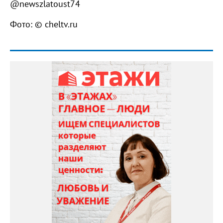
@newszlatoust74
Фото: © cheltv.ru