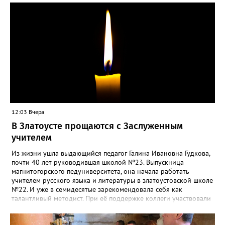
12:03 Вчера
В Златоусте прощаются с Заслуженным
учителем
Из жизни ушла выдающийся педагог Галина Ивановна Гудкова,
почти 40 лет руководившая школой №23. Выпускница
магнитогорского педуниверситета, она начала работать
учителем русского языка и литературы в златоустовской школе
№22. И уже в семидесятые зарекомендовала себя как
талантливый методист. При её поддержке коллеги участвовали
в профессиональных конкурсах и добивались успехов.
«Благодаря её мудрому руководству в школе сформировался