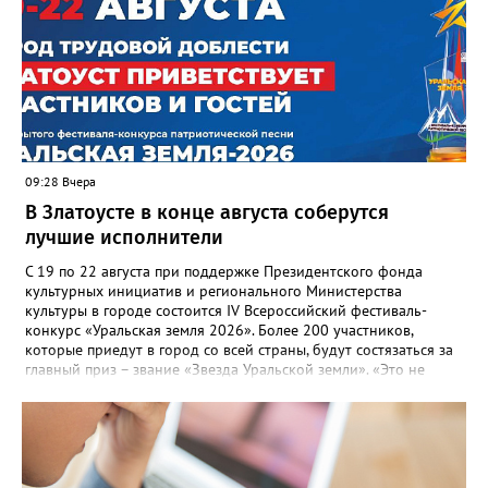
многоквартирного дома, отсутствовало взаимодействие с
ресурсоснабжающей организацией, ЕДДС и иными службами»,
— сообщила начальник Главного управления ГЖИ Ирина
Настенко. В следующий раз, рекомендовали в
Госжилинспекции, службы должны действовать слаженно. И
оперативно делиться информацией со всеми
заинтересованными – от поставщика тепла до конечных
потребителей.
09:28 Вчера
В Златоусте в конце августа соберутся
лучшие исполнители
С 19 по 22 августа при поддержке Президентского фонда
культурных инициатив и регионального Министерства
культуры в городе состоится IV Всероссийский фестиваль-
конкурс «Уральская земля 2026». Более 200 участников,
которые приедут в город со всей страны, будут состязаться за
главный приз – звание «Звезда Уральской земли». «Это не
просто конкурс, а четыре дня живого творчества:
прослушивания участников, мастер-классы от ведущих
наставников, выступления победителей прошлых лет и
приглашённых артистов», - сообщает оргкомитет. Вход на все
фестивальные мероприятия будет свободным. В 2025 году в
фестивале участвовали 26 финалистов из городов