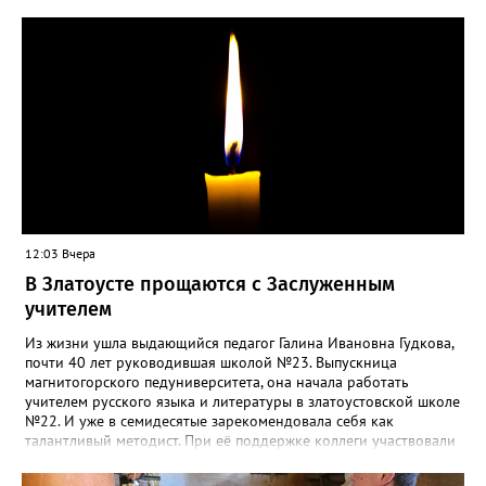
силы перед долгой зимовкой.
12:03 Вчера
В Златоусте прощаются с Заслуженным
учителем
Из жизни ушла выдающийся педагог Галина Ивановна Гудкова,
почти 40 лет руководившая школой №23. Выпускница
магнитогорского педуниверситета, она начала работать
учителем русского языка и литературы в златоустовской школе
№22. И уже в семидесятые зарекомендовала себя как
талантливый методист. При её поддержке коллеги участвовали
в профессиональных конкурсах и добивались успехов.
«Благодаря её мудрому руководству в школе сформировался