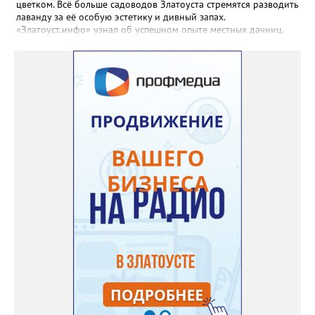
цветком. Всё больше садоводов Златоуста стремятся разводить
лаванду за её особую эстетику и дивный запах.
«Златоуст.инфо» узнал об успешном опыте местных дачниц.
«Я вырастила лаванду нежно-сиреневого красивого цвета из
семян (на фото), - отметила «Златоуст.инфо» хозяйка частного
дома Екатерина Бойко. – Посадила вдоль забора, потому что
низины этот цветок не любит. Вот уже второй год растет и
радует меня. Соседи просят саженцы: аромат и до них
доносится. В конце лета собираю лаванду в пучки, сушу –
получаются букеты и саше одновременно. Лаванда широко
используется и в кулинарии». Семена, отметила собеседница
нашего портала, у неё были сорта «Вознесенская узколистная».
Только она хорошо зимует без укрытия. Всхожесть оказалась
на удивление хорошей: из пяти семян из каждой пачки четыре
взошли даже без стратификации. После покупки (по весне)
садовод советует сразу убрать семена в холодильник на два
месяца, а место посадки - мульчировать мелкой корой. Семена
самосевом в ней отлично прорастают. Если иногда срезать
сухие цветы и стряхивать семена вокруг куртины, лаванда
весной прорастет сама. Ещё один секрет – этот символ
Прованса не любит «вкусную» почву. Добавляйте в посадочную
яму гравий и песок – требуется хороший дренаж. В первый год
Екатерина рекомендует цветы убирать, чтобы силы куста
пошли на наращивание корневой системы. А со второго года
пусть лаванда цветёт во всю силу! Фото: Екатерина Бойко,