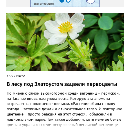
специально для «Златоуст.инфо». Обсуждение новости здесь
ВКОНТАКТЕ https://vk.com/newszlatoust74
13:27 Вчера
В лесу под Златоустом зацвели первоцветы
По мнению самой высокогорной среди ветрениц – пермской,
на Таганае вновь наступила весна. Которую эта анемона
встречает как положено - цветами. «Растение сбила с толку
погода – затяжные дожди и относительное тепло. И повторное
цветение – просто реакция на этот стресс», - объяснили в
национальном парке. Там также добавили: хотя нежные белые
цветы и украшают по-летнему зелёный лес, самой ветренице
такой «рецидив» пользы не приносит, а наоборот, забирает