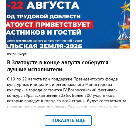
“перемерзания” общей домовой тепловой сети
многоквартирного дома, отсутствовало взаимодействие с
ресурсоснабжающей организацией, ЕДДС и иными службами»,
— сообщила начальник Главного управления ГЖИ Ирина
Настенко. В следующий раз, рекомендовали в
Госжилинспекции, службы должны действовать слаженно. И
оперативно делиться информацией со всеми
заинтересованными – от поставщика тепла до конечных
потребителей.
09:28 Вчера
В Златоусте в конце августа соберутся
лучшие исполнители
С 19 по 22 августа при поддержке Президентского фонда
культурных инициатив и регионального Министерства
культуры в городе состоится IV Всероссийский фестиваль-
конкурс «Уральская земля 2026». Более 200 участников,
которые приедут в город со всей страны, будут состязаться за
главный приз – звание «Звезда Уральской земли». «Это не
просто конкурс, а четыре дня живого творчества:
прослушивания участников, мастер-классы от ведущих
ПОКАЗАТЬ ЕЩЕ
наставников, выступления победителей прошлых лет и
приглашённых артистов», - сообщает оргкомитет. Вход на все
фестивальные мероприятия будет свободным. В 2025 году в