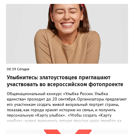
08:39 Сегодня
Улыбнитесь: златоустовцев приглашают
участвовать во всероссийском фотопроекте
Общенациональный конкурс «Улыбка России. Улыбка
единства» проходит до 20 сентября. Организаторы предлагают
его участникам создать живой визуальный портрет страны,
показав, как города хранят историю их семьи, и получить
персональную «Карту улыбок». «Чтобы создать «Карту
улыбок», нужно выполнить четыре простых шага: перейти на
сайт улыбкароссии.рф и нажать кнопку «Собрать карту
улыбок»; загрузить фотографию с улыбкой – подойдёт портрет