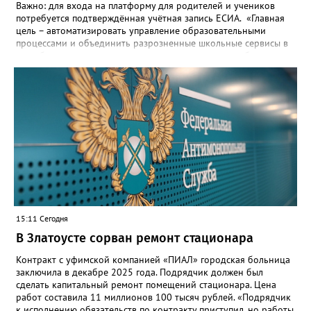
Важно: для входа на платформу для родителей и учеников
потребуется подтверждённая учётная запись ЕСИА. «Главная
цель – автоматизировать управление образовательными
процессами и объединить разрозненные школьные сервисы в
одну безопасную государственную экосистему, - сообщили в
региональном министерстве образования. - Платформа ТОР
“Моя школа” объединит все школьные сервисы в единую
безопасную государственную экосистему. Предполагается, что
переход пройдёт максимально комфортно для пользователей».
Привычные функции - оценки, расписание, домашние задания,
связь с учителями, знакомые пользователям экосистемы
«Госуслуги Моя школа», не просто сохранятся, они будут
собраны в одном месте, подчеркнули в ведомстве. Причём в
этом случае переход на ТОР станет вообще незаметным.
15:11 Сегодня
В Златоусте сорван ремонт стационара
Контракт с уфимской компанией «ПИАЛ» городская больница
заключила в декабре 2025 года. Подрядчик должен был
сделать капитальный ремонт помещений стационара. Цена
работ составила 11 миллионов 100 тысяч рублей. «Подрядчик
к исполнению обязательств по контракту приступил, но работы