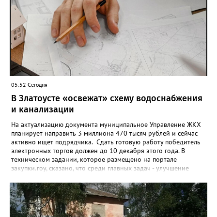
запрет отозвать. При этом, утверждают аналитики бюро,
примерно каждый пятый из тех, кто установил самозапрет,
никогда кредиты не брал, столько же погасили долги недавно,
а больше половины имеют долговые обязательства сейчас.
05:52 Сегодня
В Златоусте «освежат» схему водоснабжения
и канализации
На актуализацию документа муниципальное Управление ЖКХ
планирует направить 3 миллиона 470 тысяч рублей и сейчас
активно ищет подрядчика. Сдать готовую работу победитель
электронных торгов должен до 10 декабря этого года. В
техническом задании, которое размещено на портале
закупки.гоу, сказано, что среди главных задач - улучшение
качества жизни и охраны здоровья златоустовцев и
повышение энергоэффективности систем. Кроме электронных
схем, исполнителю нужно разработать предложения по
строительству и реконструкции водоснабжения и канализации,
оценив размер вложений, а также представить перечень