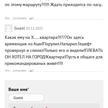
по этому маршруту?!!!!! Ждать приходится по часу..
Имя
Цитировать
0
Guest
03.12.2025
Какая ему на Х.....квартира!!!???Он здесь
временщик из Аши!Порулил.Натырил.Гешефт-
провернул и слинял!Только его и видели!ПЛЕВАТЬ
ОН ХОТЕЛ НА ГОРОД!Квартира!Пусть в общаге для
прикомандированых живёт!!!!
Имя
Цитировать
0
Ваше имя
*