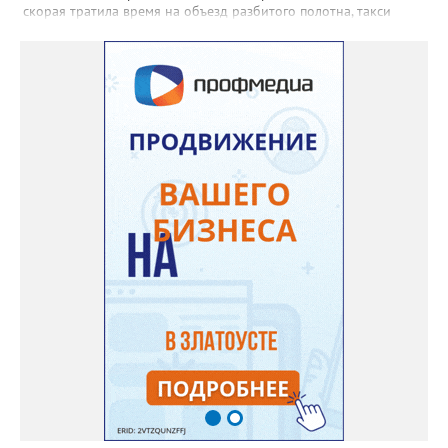
скорая тратила время на объезд разбитого полотна, такси
порой отказывались пробираться к домам, щадя подвеску, а
однажды реанимация не смогла добраться до больного.
Жители писали в администрацию города и другие инстанции,
пытались ремонтировать дорогу своими силами – всё тщетно»,
– рассказали в ОНФ. Общественники подчеркнули: именно
они добились, чтобы участок разровняли и отсыпали. Для
этого потребовалось обратиться в мэрию Златоуста.