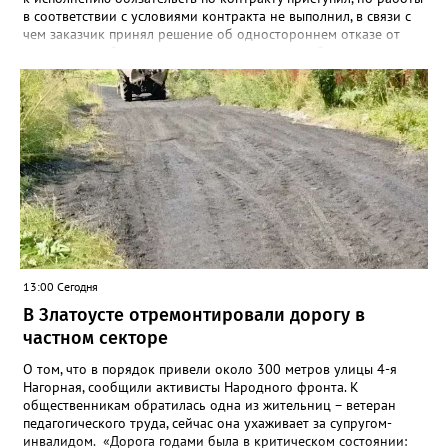
в соответствии с условиями контракта не выполнил, в связи с
чем заказчик принял решение об одностороннем отказе от
исполнения обязательств по контракту», – сообщили в
Челябинском УФАС. Антимонопольная служба приняла
решение включить ООО «ПИАЛ» в реестр недобросовестных
поставщиков. В чёрном списке уфимский подрядчик будет два
года.
13:00 Сегодня
В Златоусте отремонтировали дорогу в
частном секторе
О том, что в порядок привели около 300 метров улицы 4-я
Нагорная, сообщили активисты Народного фронта. К
общественникам обратилась одна из жительниц – ветеран
педагогического труда, сейчас она ухаживает за супругом-
инвалидом. «Дорога годами была в критическом состоянии: