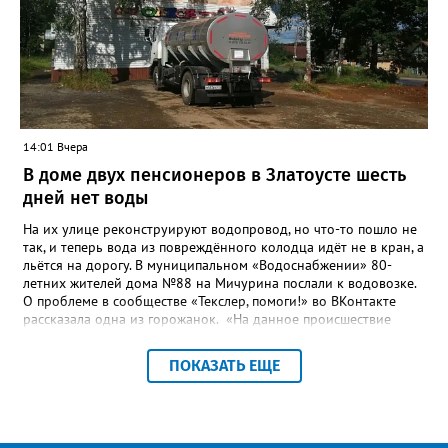
бесхозных объектов и возможные сценарии развития этой
сферы городского хозяйства. В июне 2025 года
«Златоуст.инфо» сообщал о подобных торгах. Тогда цена
вопроса была почти в три раза выше - 9 миллионов 13 тысяч
486 рублей, а в списке работ была разработка электронной
системы ливнёвок.
14:01 Вчера
В доме двух пенсионеров в Златоусте шесть
дней нет воды
На их улице реконструируют водопровод, но что-то пошло не
так, и теперь вода из повреждённого колодца идёт не в кран, а
льётся на дорогу. В муниципальном «Водоснабжении» 80-
летних жителей дома №88 на Мичурина послали к водовозке.
О проблеме в сообществе «Текслер, помоги!» во ВКонтакте
рассказала одна из горожанок. «На данное происшествие
аварийная бригада до сих пор не приехала, и по словам
гл.инженера Шепелева А.Н. из обслуживающей организации
ПОКАЗАТЬ ЕЩЕ
МУП ЗГО "Златоустовское Водоснабжение" ул. Островского, 7,
никакие работы по восстановлению подачи воды в дом
проводиться не будут. Вот уже шесть дней пенсионеры без
воды!», - пишет возмущённая женщина (стиль, орфография и
пунктуация авторские). Под обращением есть комментарий