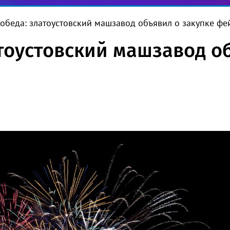
Победа: златоустовский машзавод объявил о закупке ф
атоустовский машзавод о