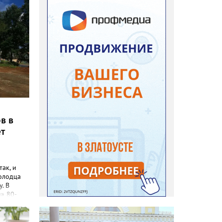
в в
ет
так, и
олодца
у. В
» 80-
ичурина
 в
о