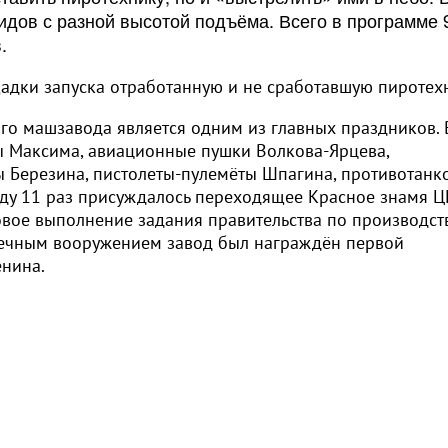
идов с разной высотой подъёма. Всего в программе 
.
щадки запуска отработанную и не сработавшую пиротех
го машзавода является одним из главных праздников. 
ы Максима, авиационные пушки Волкова-Ярцева,
ы Березина, пистолеты-пулемёты Шпагина, противотанк
оду 11 раз присуждалось переходящее Красное знамя Ц
цовое выполнение задания правительства по производст
ечным вооружением завод был награждён первой
нина.