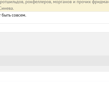
я ротшильдов, рокфеллеров, морганов и прочих фридма
 Синева.
 быть совсем.