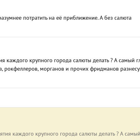
разумнее потратить на её приближение. А без салюта
тия каждого крупного города салюты делать ? А самый 
в, рокфеллеров, морганов и прочих фридманов разнесут
зятия каждого крупного города салюты делать ? А самы