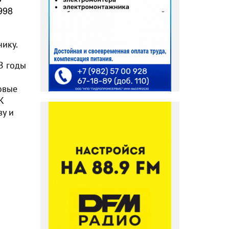
998
нику.
В годы
овые
К
ву и