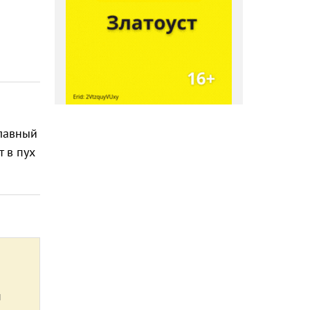
главный
 в пух
й