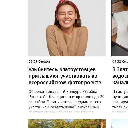
08:39 Сегодня
05:52 Сег
Улыбнитесь: златоустовцев
В Зла
приглашают участвовать во
водос
всероссийском фотопроекте
канал
Общенациональный конкурс «Улыбка
На акту
России. Улыбка единства» проходит до 20
муницип
сентября. Организаторы предлагают его
планиру
участникам создать живой визуальный
тысяч ру
портрет страны, показав, как города
подрядч
хранят историю их семьи, и получить
победит
персональную «Карту улыбок». «Чтобы
до 10 де
создать «Карту улыбок», нужно
задании