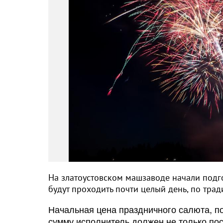
На златоустовском машзаводе начали подг
будут проходить почти целый день, по тра
Начальная цена праздничного салюта, по
сумму исполнитель должен не только пос