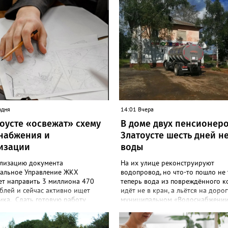
одня
14:01 Вчера
тоусте «освежат» схему
В доме двух пенсионеро
набжения и
Златоусте шесть дней н
изации
воды
ализацию документа
На их улице реконструируют
альное Управление ЖКХ
водопровод, но что-то пошло не 
ет направить 3 миллиона 470
теперь вода из повреждённого к
блей и сейчас активно ищет
идёт не в кран, а льётся на дорог
ика. Сдать готовую работу
муниципальном «Водоснабжении
ель электронных торгов должен
летних жителей дома №88 на М
кабря этого года. В техническом
послали к водовозке. О проблеме
, которое размещено на портале
сообществе «Текслер, помоги!» в