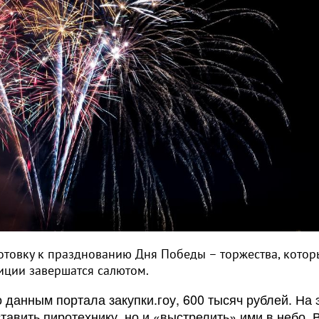
отовку к празднованию Дня Победы – торжества, котор
диции завершатся салютом.
 данным портала закупки.гоу, 600 тысяч рублей. На 
тавить пиротехнику, но и «выстрелить» ими в небо. 