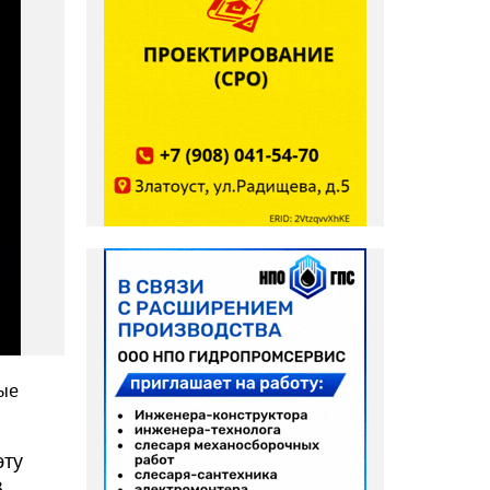
ые
эту
В