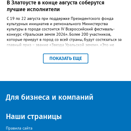
В Златоусте в конце августа соберутся
лучшие исполнители
С 19 по 22 августа при поддержке Президентского фонда
культурных инициатив и регионального Министерства
культуры в городе состоится IV Всероссийский фестиваль-
конкурс «Уральская земля 2026». Более 200 участников,
которые приедут в город со всей страны, будут состязаться за
главный приз – звание «Звезда Уральской земли». «Это не
просто конкурс, а четыре дня живого творчества:
прослушивания участников, мастер-классы от ведущих
ПОКАЗАТЬ ЕЩЕ
наставников, выступления победителей прошлых лет и
приглашённых артистов», - сообщает оргкомитет. Вход на все
фестивальные мероприятия будет свободным. В 2025 году в
фестивале участвовали 26 финалистов из городов
Челябинской, Свердловской, Курганской, Оренбургской
областей, Ханты-Мансийского автономного округа и
Республики Башкортостан. Приглашённой звездой стал
Для бизнеса и компаний
идейный вдохновитель, организатор фестиваля, эстрадный
певец, победитель главного патриотического конкурса страны
«Солдатский конверт», лауреат премии в области культуры и
искусства «Золотая лира», участник телевизионных проектов
Наши страницы
на Первом канале, обладатель звания «Голос страны» Алексей
Ковин.
Правила сайта