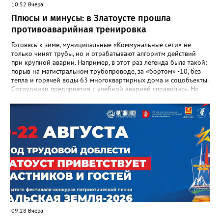
10:52 Вчера
доблестный труд», Галина Ивановна оставила не только
награды и документы, но и работающий, живой механизм
Плюсы и минусы: в Златоусте прошла
школы, который продолжает жить её принципами», - говорится
противоаварийная тренировка
в некрологе.
Готовясь к зиме, муниципальные «Коммунальные сети» не
только чинят трубы, но и отрабатывают алгоритм действий
при крупной аварии. Например, в этот раз легенда была такой:
порыв на магистральном трубопроводе, за «бортом» -10, без
тепла и горячей воды 63 многоквартирных дома и соцобъекты.
Сотрудники предприятия с учебной аварией справились. Но
участвовавшие в тренировке представители Госжилинспекции
отметили и недочёты. «Например, управляющие компании
несвоевременно приняли меры для предотвращения
“перемерзания” общей домовой тепловой сети
многоквартирного дома, отсутствовало взаимодействие с
ресурсоснабжающей организацией, ЕДДС и иными службами»,
— сообщила начальник Главного управления ГЖИ Ирина
Настенко. В следующий раз, рекомендовали в
Госжилинспекции, службы должны действовать слаженно. И
оперативно делиться информацией со всеми
заинтересованными – от поставщика тепла до конечных
потребителей.
09:28 Вчера