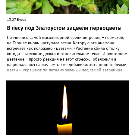
13:27 Вчера
В лесу под Златоустом зацвели первоцветы
По мнению самой высокогорной среди ветрениц – пермской,
на Таганае вновь наступила весна. Которую эта анемона
встречает как положено - цветами. «Растение сбила с толку
погода – затяжные дожди и относительное тепло. И повторное
цветение – просто реакция на этот стресс», - объяснили в
национальном парке. Там также добавили: хотя нежные белые
цветы и украшают по-летнему зелёный лес, самой ветренице
такой «рецидив» пользы не приносит, а наоборот, забирает
силы перед долгой зимовкой.