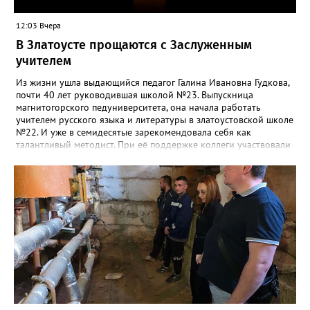
12:03 Вчера
В Златоусте прощаются с Заслуженным
учителем
Из жизни ушла выдающийся педагог Галина Ивановна Гудкова,
почти 40 лет руководившая школой №23. Выпускница
магнитогорского педуниверситета, она начала работать
учителем русского языка и литературы в златоустовской школе
№22. И уже в семидесятые зарекомендовала себя как
талантливый методист. При её поддержке коллеги участвовали
в профессиональных конкурсах и добивались успехов.
«Благодаря её мудрому руководству в школе сформировался
сильный педагогический коллектив, объединённый общими
ценностями и любовью к своему делу. Для многих Галина
Ивановна навсегда останется не только талантливым
руководителем, но и настоящим Учителем с большой буквы», -
говорится в сообществе школы №23 во ВКонтакте. Свои
соболезнования семье Галины Ивановны выразил глава
Златоуста Олег Решетников. «Её вклад зафиксирован в
важнейших документах школы, но главное - он остался в
людях: в тех учителях, которых она поддержала, в тех
учениках, которых она вдохновила. Заслуженный учитель РФ,
«Отличник народного просвещения», обладатель медали «За