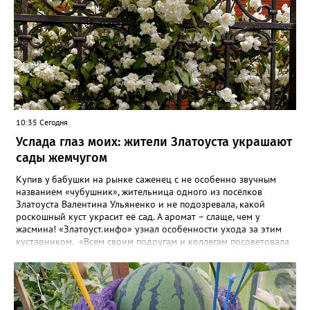
10:35 Сегодня
Услада глаз моих: жители Златоуста украшают
сады жемчугом
Купив у бабушки на рынке саженец с не особенно звучным
названием «чубушник», жительница одного из посёлков
Златоуста Валентина Ульяненко и не подозревала, какой
роскошный куст украсит её сад. А аромат – слаще, чем у
жасмина! «Златоуст.инфо» узнал особенности ухода за этим
кустарником. «Всем своим подругам и коллегам посоветовала
непременно посадить чубушник, и его становится в нашем
городе всё больше, - рассказала нашему порталу Валентина. – У
меня растёт, на мой взгляд, самый красивый сорт – «Жемчуг».
Моему кусту (на фото) четыре года, достаточно компактный.
Махровые цветки - диаметром шесть сантиметров. Цветёт в