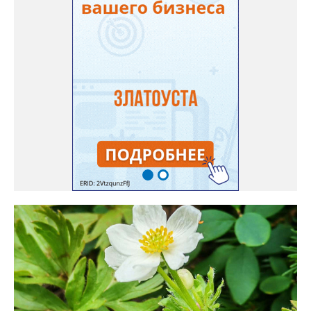
нашего портала, у неё были сорта «Вознесенская узколистная».
Только она хорошо зимует без укрытия. Всхожесть оказалась
на удивление хорошей: из пяти семян из каждой пачки четыре
взошли даже без стратификации. После покупки (по весне)
садовод советует сразу убрать семена в холодильник на два
месяца, а место посадки - мульчировать мелкой корой. Семена
самосевом в ней отлично прорастают. Если иногда срезать
сухие цветы и стряхивать семена вокруг куртины, лаванда
весной прорастет сама. Ещё один секрет – этот символ
Прованса не любит «вкусную» почву. Добавляйте в посадочную
яму гравий и песок – требуется хороший дренаж. В первый год
Екатерина рекомендует цветы убирать, чтобы силы куста
пошли на наращивание корневой системы. А со второго года
пусть лаванда цветёт во всю силу! Фото: Екатерина Бойко,
специально для «Златоуст.инфо». Обсуждение новости здесь
ВКОНТАКТЕ https://vk.com/newszlatoust74